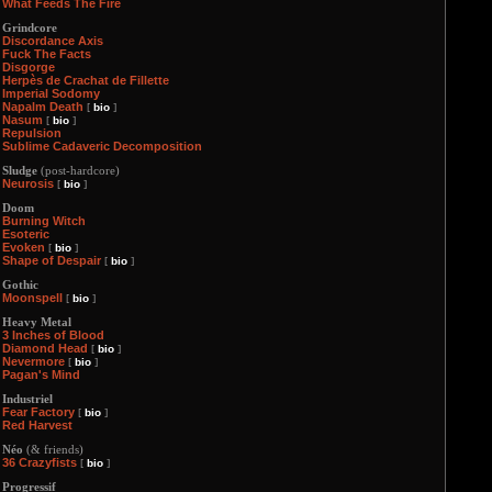
What Feeds The Fire
Grindcore
Discordance Axis
Fuck The Facts
Disgorge
Herpès de Crachat de Fillette
Imperial Sodomy
Napalm Death
[
bio
]
Nasum
[
bio
]
Repulsion
Sublime Cadaveric Decomposition
Sludge
(post-hardcore)
Neurosis
[
bio
]
Doom
Burning Witch
Esoteric
Evoken
[
bio
]
Shape of Despair
[
bio
]
Gothic
Moonspell
[
bio
]
Heavy Metal
3 Inches of Blood
Diamond Head
[
bio
]
Nevermore
[
bio
]
Pagan's Mind
Industriel
Fear Factory
[
bio
]
Red Harvest
Néo
(& friends)
36 Crazyfists
[
bio
]
Progressif