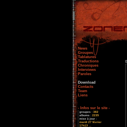
News
Groupes
Tablatures
Traductions
Chroniques
Interviews
Paroles
Download
Contacts
Team
Liens
- Infos sur le site -
groupes :
382
albums :
2235
mise à jour :
mardi 27 février
17h13 ...