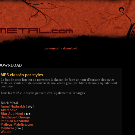
zonemetal
>
download
DOWNLOAD
MP3 classés par styles
Le but de cette liste est de permettre à chacun de faire un tour d'horizon des styles
Metal existants afin de découvrir de nouveaux groupes. Merci de nous signaler tout
lien mort.
Tous les MP3 ci-dessous peuvent être légalement téléchargés.
Black Metal
Anaal Nathrakh
[
bio
]
Akercocke
Blut Aus Nord
[
bio
]
Deathspell Omega
Impaled Nazarene
Malleus Maleficarum
Mayhem
[
bio
]
Watain