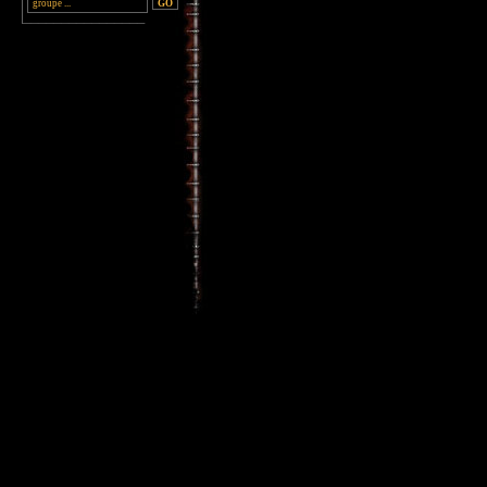
________________