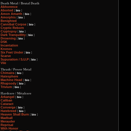
Death Metal / Brutal Death
Abhorence
Aborted
[
bio
]
Amon Amarth
[
bio
]
Amorphis
[
bio
]
Benighted
Cannibal Corpse
[
bio
]
Cryptic Reborn
Cryptopsy
[
bio
]
Dark Tranquillity
[
bio
]
Drowning
[
bio
]
DSK
Incantation
Kronos
Six Feet Under
[
bio
]
Scarve
Supuration / S.U.P
[
bio
]
Vile
Thrash / Power Metal
Chimaira
[
bio
]
Hatesphere
Machine Head
[
bio
]
Rhapsody
[
bio
]
Trivium
[
bio
]
Hardcore / Métalcore
Arkangel
[
bio
]
Caliban
Cataract
Converge
[
bio
]
Hatebreed
[
bio
]
Heaven Shall Burn
[
bio
]
Madball
Merauder
Reprisal
With Honor