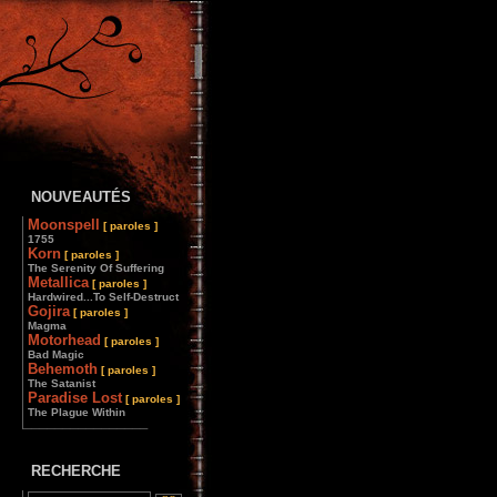
NOUVEAUTÉS
Moonspell
[ paroles ]
1755
Korn
[ paroles ]
The Serenity Of Suffering
Metallica
[ paroles ]
Hardwired...To Self-Destruct
Gojira
[ paroles ]
Magma
Motorhead
[ paroles ]
Bad Magic
Behemoth
[ paroles ]
The Satanist
Paradise Lost
[ paroles ]
The Plague Within
________________
RECHERCHE