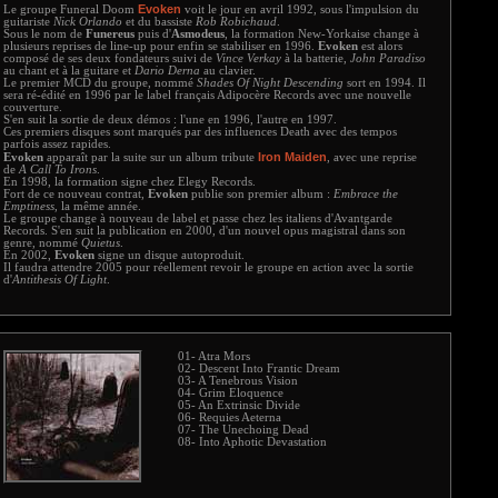
Evoken
Le groupe Funeral Doom
voit le jour en avril 1992, sous l'impulsion du
guitariste
Nick Orlando
et du bassiste
Rob Robichaud
.
Sous le nom de
Funereus
puis d'
Asmodeus
, la formation New-Yorkaise change à
plusieurs reprises de line-up pour enfin se stabiliser en 1996.
Evoken
est alors
composé de ses deux fondateurs suivi de
Vince Verkay
à la batterie,
John Paradiso
au chant et à la guitare et
Dario Derna
au clavier.
Le premier MCD du groupe, nommé
Shades Of Night Descending
sort en 1994. Il
sera ré-édité en 1996 par le label français Adipocère Records avec une nouvelle
couverture.
S'en suit la sortie de deux démos : l'une en 1996, l'autre en 1997.
Ces premiers disques sont marqués par des influences Death avec des tempos
parfois assez rapides.
Iron Maiden
Evoken
apparaît par la suite sur un album tribute
, avec une reprise
de
A Call To Irons
.
En 1998, la formation signe chez Elegy Records.
Fort de ce nouveau contrat,
Evoken
publie son premier album :
Embrace the
Emptiness
, la même année.
Le groupe change à nouveau de label et passe chez les italiens d'Avantgarde
Records. S'en suit la publication en 2000, d'un nouvel opus magistral dans son
genre, nommé
Quietus
.
En 2002,
Evoken
signe un disque autoproduit.
Il faudra attendre 2005 pour réellement revoir le groupe en action avec la sortie
d'
Antithesis Of Light
.
01- Atra Mors
02- Descent Into Frantic Dream
03- A Tenebrous Vision
04- Grim Eloquence
05- An Extrinsic Divide
06- Requies Aeterna
07- The Unechoing Dead
08- Into Aphotic Devastation