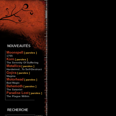
NOUVEAUTÉS
Moonspell
[ paroles ]
1755
Korn
[ paroles ]
The Serenity Of Suffering
Metallica
[ paroles ]
Hardwired...To Self-Destruct
Gojira
[ paroles ]
Magma
Motorhead
[ paroles ]
Bad Magic
Behemoth
[ paroles ]
The Satanist
Paradise Lost
[ paroles ]
The Plague Within
________________
RECHERCHE