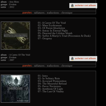
album :
Atra Mors
groupe :
Evoken
acheter cet album
sortie :
2012
paroles
-
tablatures -
traductions -
chronique
01- A Caress Of The Void
02- Mare Erythraeum
03- Of Purest Absolution
04- Astray In Eternal Night
05- Descend the Lifeless Womb
06- Suffer A Martyr's Trial (Procession At Dusk)
07- Orogeny
album :
A Caress Of The Void
groupe :
Evoken
acheter cet album
sortie :
2007
paroles
-
tablatures -
traductions -
chronique
01- Intro
02- In Solitary Ruin
03- Accursed Premonition
04- The Mournful Refusal
05- Pavor Nocturnus
06- Antithesis Of Light
07- The Last Of Vitality