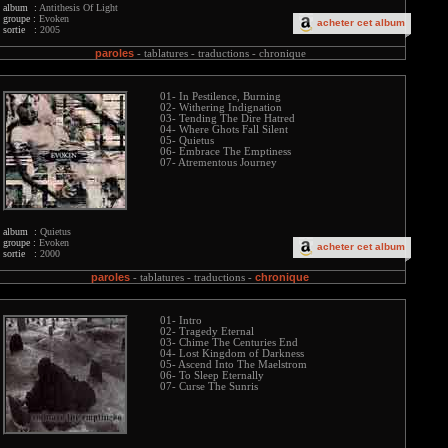
album :
Antithesis Of Light
groupe :
Evoken
acheter cet album
sortie :
2005
paroles
-
tablatures -
traductions -
chronique
01- In Pestilence, Burning
02- Withering Indignation
03- Tending The Dire Hatred
04- Where Ghots Fall Silent
05- Quietus
06- Embrace The Emptiness
07- Atrementous Journey
album :
Quietus
groupe :
Evoken
acheter cet album
sortie :
2000
paroles
chronique
-
tablatures -
traductions -
01- Intro
02- Tragedy Eternal
03- Chime The Centuries End
04- Lost Kingdom of Darkness
05- Ascend Into The Maelstrom
06- To Sleep Eternally
07- Curse The Sunris