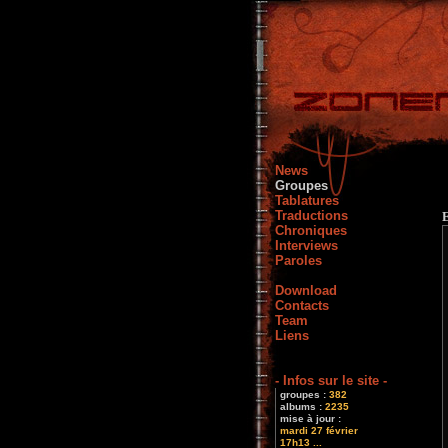
News
Groupes
Tablatures
Traductions
Chroniques
Interviews
Paroles
Download
Contacts
Team
Liens
- Infos sur le site -
groupes :
382
albums :
2235
mise à jour :
mardi 27 février
17h13 ...