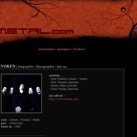
zonemetal
>
groupes
>
Evoken
EVOKEN
|
biographie / discographie / line up
membres :
- John Paradiso (chant + basse)
- Nick Orlando (guitare)
- Denny Hahn (clavier)
- Vince Verkay (batterie)
site officiel :
http://www.evoken.com
style :
Doom / Funeral / Death
pays :
Etats-Unis
formé en :
1992