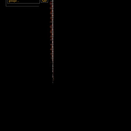
________________