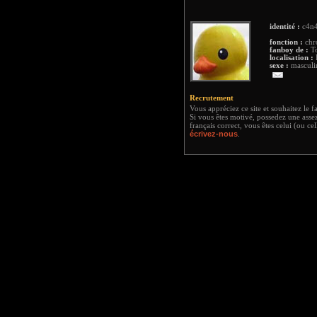
identité :
c4n4
fonction :
chr
fanboy de :
To
localisation :
F
sexe :
masculi
Recrutement
Vous appréciez ce site et souhaitez le f
Si vous êtes motivé, possedez une asse
français correct, vous êtes celui (ou c
écrivez-nous
.