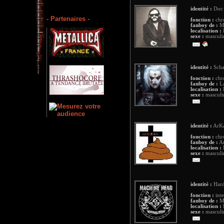
identité :
Doc
- Partenaires -
fonction :
chro
fanboy de :
Mo
localisation :
F
sexe :
masculi
identité :
Scha
fonction :
chr
fanboy de :
La
localisation :
sexe :
masculi
identité :
ArK
fonction :
chr
fanboy de :
Am
localisation :
sexe :
masculi
identité :
Hard
fonction :
inte
fanboy de :
Me
localisation :
F
sexe :
masculi