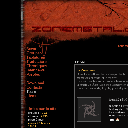
zoneme
News
Groupes
Tablatures
Traductions
TEAM
Chroniques
Interviews
La ZoneTeam
Paroles
Dans les coulisses de ce site qui déc
même des enfants (si, c'est vrai).
Ils sont tous les jours derrière leurs m
Download
la musique. A ce juste titre ils mériten
Contacts
Les voici les voilà, hop là, prestidigitat
Team
Liens
identité :
PoC |
fonction :
créa
- Infos sur le site -
fanboy de :
Me
localisation :
F
groupes :
382
sexe :
masculi
albums :
2235
mise à jour :
mardi 27 février
17h13 ...