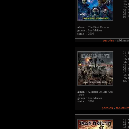
05- 
06- 
07- 
08- 
09-
10- 
album :
The Final Frontier
groupe :
Iron Maiden
sortie :
2010
paroles
-
tablature
01- 
02- 
03- 
04- 
05- 
06- 
07- 
08- 
09- 
10- 
album :
A Matter Of Life And
Death
groupe :
Iron Maiden
sortie :
2006
paroles
tablatur
-
01- 
02- 
03- 