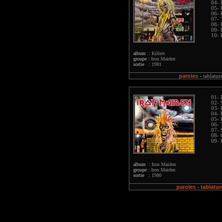
04- 
05- 
06- 
07- 
08- 
09- 
10- 
album :
Killers
groupe :
Iron Maiden
sortie :
1981
paroles
-
tablatur
01- 
02- 
03-
04- 
05- 
06- 
07- 
08- 
09- 
album :
Iron Maiden
groupe :
Iron Maiden
sortie :
1980
paroles
tablatur
-