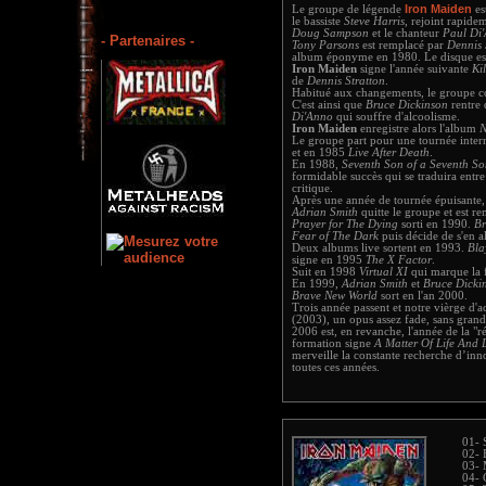
Iron Maiden
Le groupe de légende
es
le bassiste
Steve Harris
, rejoint rapide
Doug Sampson
et le chanteur
Paul Di
- Partenaires -
Tony Parsons
est remplacé par
Dennis 
album éponyme en 1980. Le disque est
Iron Maiden
signe l'année suivante
Kil
de
Dennis Stratton
.
Habitué aux changements, le groupe co
C'est ainsi que
Bruce Dickinson
rentre 
Di'Anno
qui souffre d'alcoolisme.
Iron Maiden
enregistre alors l'album
N
Le groupe part pour une tournée inter
et en 1985
Live After Death
.
En 1988,
Seventh Son of a Seventh S
formidable succès qui se traduira entre
critique.
Après une année de tournée épuisante
Adrian Smith
quitte le groupe et est r
Prayer for The Dying
sorti en 1990.
Br
Fear of The Dark
puis décide de s'en al
Deux albums live sortent en 1993.
Bla
signe en 1995
The X Factor
.
Suit en 1998
Virtual XI
qui marque la f
En 1999,
Adrian Smith
et
Bruce Dicki
Brave New World
sort en l'an 2000.
Trois année passent et notre vièrge d'a
(2003), un opus assez fade, sans gran
2006 est, en revanche, l'année de la "
formation signe
A Matter Of Life And 
merveille la constante recherche d’in
toutes ces années.
01- S
02- 
03- 
04-