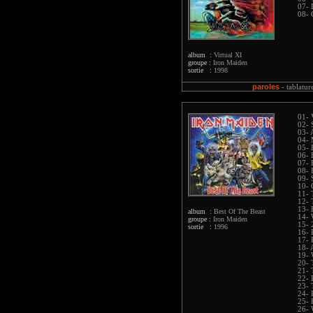
07- 
08- 
album :
Virtual XI
groupe :
Iron Maiden
sortie :
1998
paroles
-
tablatur
01- 
02- 
03- 
04-
05- 
06- 
07- 
08- 
09- 
10- 
11- 
12- 
13- 
album :
Best Of The Beast
14- 
groupe :
Iron Maiden
15- 
sortie :
1996
16- 
17- 
18- 
19- 
20- 
21- 
22- 
23- 
24- 
25- 
26- 