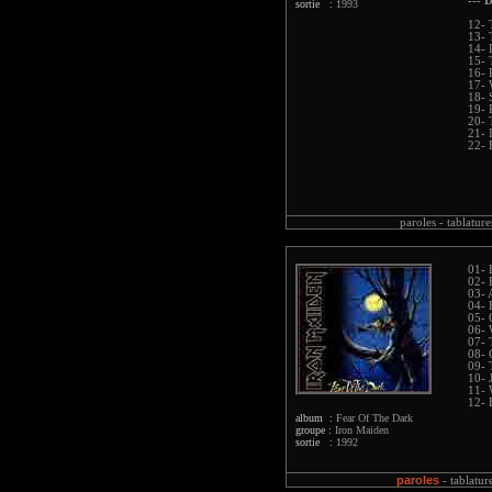
--- D
sortie :
1993
12- 
13- 
14- 
15- 
16-
17- 
18- 
19- 
20- 
21- 
22- 
paroles -
tablature
01- 
02- 
03- 
04- 
05- 
06- 
07- 
08- 
09- 
10- 
11- 
12- 
album :
Fear Of The Dark
groupe :
Iron Maiden
sortie :
1992
paroles
-
tablatur