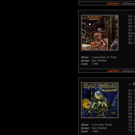
paroles
-
tablature
01- 
02- 
03- 
04- 
05- 
Run
06- 
07- 
08- 
album :
Somewhere In Time
groupe :
Iron Maiden
sortie :
1986
paroles
-
tablature
--- D
01- 
02- 
03- 
04- 
05- 
06- 
07- 
08- 
09- 
10- 
11- 
album :
Live After Death
12- 
groupe :
Iron Maiden
13- 
sortie :
1985