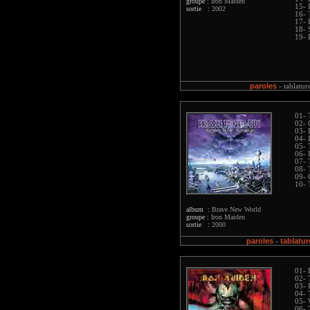
groupe :
Iron Maiden
15- 
sortie :
2002
16- 
17- 
18- 
19- 
paroles
-
tablatur
01- 
02- 
03- 
04- 
05- 
06- 
07- 
08-
09- 
10- 
album :
Brave New World
groupe :
Iron Maiden
sortie :
2000
paroles
tablatur
-
01- 
02- 
03- 
04- 
05- 
06- 