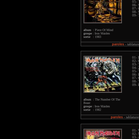
05- 
06- S
07- 
08- 
09- 
album :
Piece Of Mind
groupe :
Iron Maiden
sortie :
1983
paroles
-
tablatur
01- 
02- 
03- 
04- 
05- 
06- 
07- 
08- 
09- 
album :
The Number Of The
Beast
groupe :
Iron Maiden
sortie :
1982
paroles
-
tablature
01- 
02- 
03- 