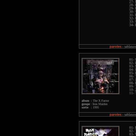
27- 
28-
29- 
30- 
31- 
32- 
33- 
34- 
paroles
-
tablatur
01- 
02- 
03-
04- 
05- 
06- 
07- 
08- 
09- 
10- 
11- 
album :
The X Factor
groupe :
Iron Maiden
sortie :
1995
paroles
-
tablatur
01- 
02- 
03- 