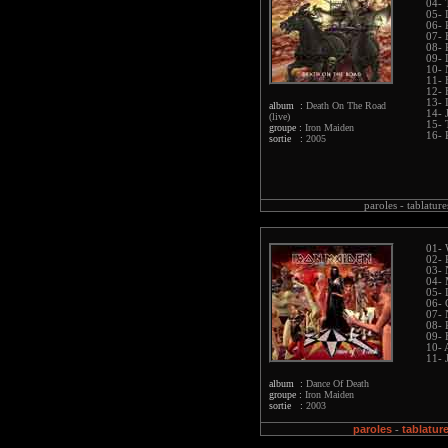
04- 
05- 
06- 
07- 
08- 
09- 
10- 
11- 
12- 
13- 
album :
Death On The Road
14- 
(live)
15- 
groupe :
Iron Maiden
16- 
sortie :
2005
paroles -
tablature
01- 
02- 
03- 
04- 
05- 
06- 
07- 
08- 
09- 
10- 
11- 
album :
Dance Of Death
groupe :
Iron Maiden
sortie :
2003
paroles
tablatur
-