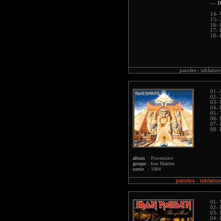
--- D
14- 
15- 
16- 
17- 
18- 
paroles -
tablature
01- 
02- 
03- 
04- 
05- 
06- 
07- 
08- 
album :
Powerslave
groupe :
Iron Maiden
sortie :
1984
paroles
tablatur
-
01- 
02- 
03- 
04- 