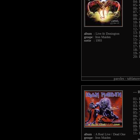
04- 
05- 
06- 
07- 
08- 
09- 
10- 
11- 
12- 
13- 
album :
Live At Donington
14- 
groupe :
Iron Maiden
15- 
sortie :
1993
16- 
17- 
18- 
19- 
20- 
paroles -
tablature
--- D
01- 
02- 
03- 
04- 
05- 
06- 
07- 
08- 
09- 
10- 
11- 
album :
A Real Live / Dead One
groupe :
Iron Maiden