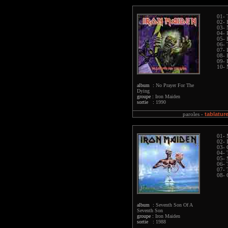
01- 
02- 
03- 
04- 
05- 
06- 
07- 
08- 
09- 
10- 
album :
No Prayer For The
Dying
groupe :
Iron Maiden
sortie :
1990
tablatur
paroles -
01- 
02- 
03- 
04- 
05- 
06- 
07- 
08- 
album :
Seventh Son Of A
Seventh Son
groupe :
Iron Maiden
sortie :
1988