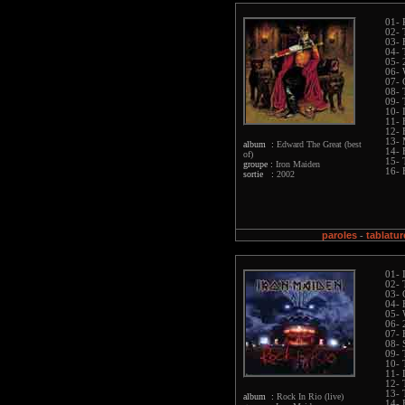
01- 
02- 
03- 
04- 
05- 
06- 
07- 
08- 
09- 
10- 
11- 
12- 
13-
album :
Edward The Great (best
14- 
of)
15- 
groupe :
Iron Maiden
16- 
sortie :
2002
paroles
tablatur
-
01- 
02- 
03- 
04- 
05- 
06- 
07- 
08- 
09- 
10- 
11- 
12- 
13- 
album :
Rock In Rio (live)
14- 