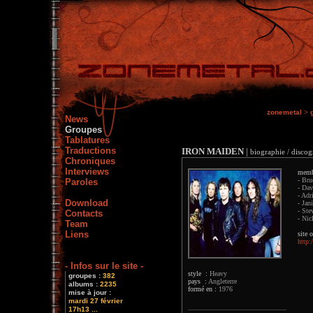
zonemetal
>
News
Groupes
Tablatures
Traductions
IRON MAIDEN
|
biographie / discog
Chroniques
Interviews
memb
- Bru
Paroles
- Dav
- Adr
Download
- Jan
- Ste
Contacts
- Nic
Team
Liens
site o
http
- Infos sur le site -
style :
Heavy
groupes :
382
pays :
Angleterre
albums :
2235
formé en :
1976
mise à jour :
mardi 27 février
17h13 ...