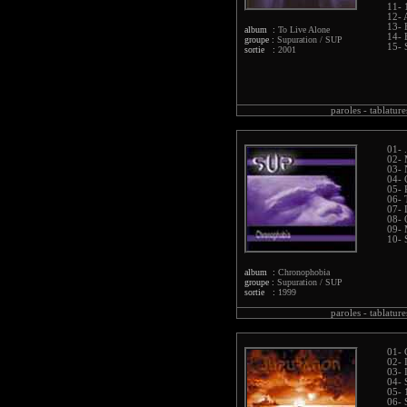
11- 
12- 
13- 
album :
To Live Alone
14- 
groupe :
Supuration / SUP
15- 
sortie :
2001
paroles -
tablature
01- 
02- 
03- 
04- 
05- 
06- 
07- 
08- 
09- 
10- 
album :
Chronophobia
groupe :
Supuration / SUP
sortie :
1999
paroles -
tablature
01- 
02- 
03- 
04- 
05- 
06- 