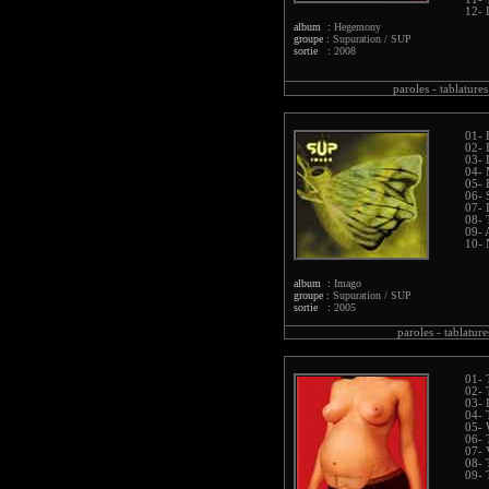
12- 
album :
Hegemony
groupe :
Supuration / SUP
sortie :
2008
paroles -
tablatures
01- 
02- 
03- 
04- 
05- 
06- 
07- 
08-
09- 
10- 
album :
Imago
groupe :
Supuration / SUP
sortie :
2005
paroles -
tablature
01- 
02- 
03- 
04- 
05- 
06- 
07- 
08- 
09- 