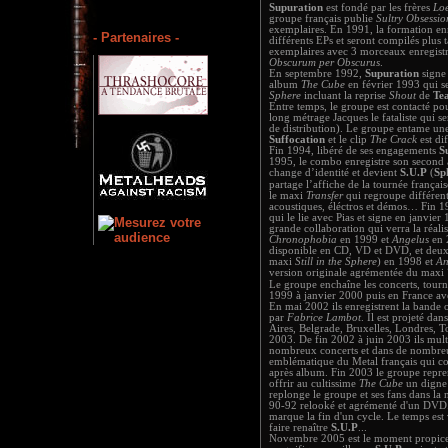
Supuration
est fondé par les frères
Lo
groupe français publie
Sultry Obsessio
exemplaires. En 1991, la formation enre
- Partenaires -
différents EPs et seront compilés plus
exemplaires avec 3 morceaux enregistr
Obscurum per Obscurus
.
En septembre 1992,
Supuration
signe 
album
The Cube
en février 1993 qui s
Sphere
incluant la reprise
Shout
de
Tea
Entre temps, le groupe est contacté po
long métrage Jacques le fataliste qui se
de distribution). Le groupe entame un
Suffocation
et le clip
The Crack
est di
Fin 1994, libéré de ses engagements
S
1995, le combo enregistre son second
change d’identité et devient
S.U.P
(
Sp
partage l’affiche de la tournée françai
le maxi
Transfer
qui regroupe différen
acoustiques, éléctros et démos… Fin 1
qui le lie avec Pias et signe en janvie
grande collaboration qui verra la réali
Chronophobia
en 1999 et
Angelus
en 
disponible en CD, VD et DVD, et deux
maxi
Still in the Sphere
) en 1998 et
An
version originale agrémentée du maxi
Le groupe enchaîne les concerts, tou
1999 à janvier 2000 puis en France a
En mai 2002 ils enregistrent la bande o
par
Fabrice Lambot
. Il est projeté da
Aires, Belgrade, Bruxelles, Londres, To
2003. De fin 2002 à juin 2003 ils multi
nombreux concerts et dans de nombreu
emblématique du Metal français qui co
après album. Fin 2003 le groupe repre
offrir au cultissime
The Cube
un digne 
replonge le groupe et ses fans dans la
90-92 relooké et agrémenté d'un DVD.
marque la fin d'un cycle. Le temps es
faire renaître
S.U.P
...
Novembre 2005 est le moment propice 