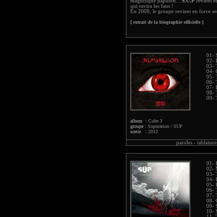
magnifique papillon...
S.U.P
revient e
qui ravira les fans !
En 2008, le groupe revient en force a
[ extrait de la biographie officielle ]
01- 
02- 
03- 
04-
05- 
06- 
07- 
08- 
09- 
album :
Cube 3
groupe :
Supuration / SUP
sortie :
2013
paroles -
tablature
01-
02- 
03- 
04- 
05- 
06- 
07- 
08- 
09- 
10- 
11- 