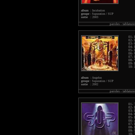
album :
Incubation
groupe :
Supuration / SUP
sortie :
2003
paroles -
tablature
01- 
02- 
03- 
04- 
05- 
06- 
07- 
08- 
09- 
10- 
album :
Angelus
groupe :
Supuration / SUP
sortie :
2002
paroles -
tablature
01- 
02- 
03- 
04- 
05- 
06- 
07-
08- 
09- 
10- 