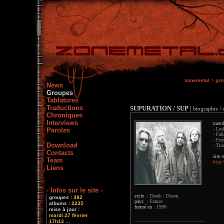
zonemetal
>
gro
News
Groupes
Tablatures
Traductions
SUPURATION / SUP
|
biographie / 
Chroniques
Interviews
memb
- Lud
Paroles
- Fab
- Fré
Download
- Thi
Contacts
site o
Team
http:
Liens
- Infos sur le site -
style :
Death / Doom
groupes :
382
pays :
France
albums :
2235
formé en :
1990
mise à jour :
mardi 27 février
17h13 ...