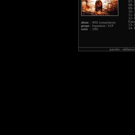
07- 
08- 
09- 
10- 
11- 
12- 
Ema
album :
9092 (compilation)
13- 
groupe :
Supuration / SUP
14- 
sortie :
1992
paroles -
tablature