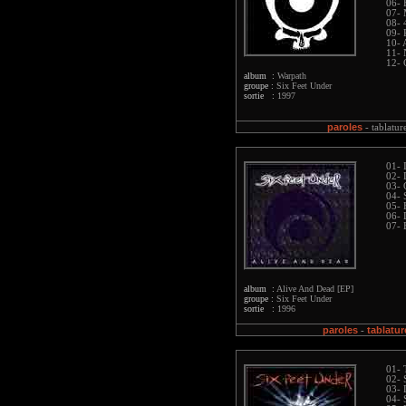
06- 
07- 
08- 
09- 
10- 
11- 
12- 
album :
Warpath
groupe :
Six Feet Under
sortie :
1997
paroles
-
tablatur
01- 
02- 
03- 
04- 
05- 
06- 
07- 
album :
Alive And Dead [EP]
groupe :
Six Feet Under
sortie :
1996
paroles
tablatur
-
01- 
02- 
03- 
04- S