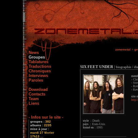
zonemetal
>
gr
News
Groupes
Tablatures
Traductions
SIX FEET UNDER
|
biographie / di
Chroniques
Interviews
memb
- Chr
Paroles
- Ste
- Rob
Download
- Kev
Contacts
site o
Team
http
Liens
- Infos sur le site -
style :
Death
groupes :
382
pays :
Etats-Unis
albums :
2235
formé en :
1995
mise à jour :
mardi 27 février
17h13 ...