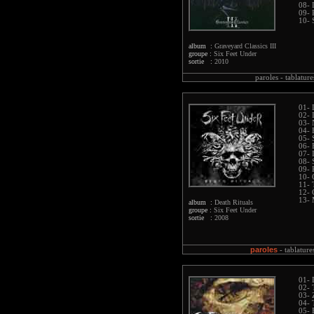
08- 
09- 
10- 
album :
Graveyard Classics III
groupe :
Six Feet Under
sortie :
2010
paroles -
tablature
01- 
02- 
03- 
04- 
05- 
06- 
07- 
08- 
09- 
10- 
11- 
12- 
13- 
album :
Death Rituals
groupe :
Six Feet Under
sortie :
2008
paroles
-
tablature
01-
02- 
03- 
04- 
05- 