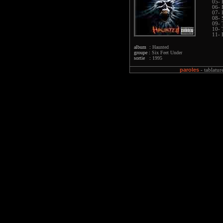
05- 
06- 
07- 
08- 
09- 
10- 
11- 
album :
Haunted
groupe :
Six Feet Under
sortie :
1995
paroles
-
tablatur