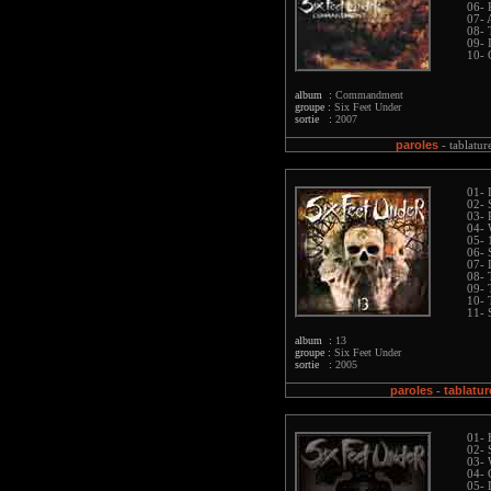
06- 
07- 
08- 
09- 
10- 
album :
Commandment
groupe :
Six Feet Under
sortie :
2007
paroles
-
tablatur
01- 
02- 
03- 
04-
05- 
06- 
07- 
08- 
09- 
10- 
11- 
album :
13
groupe :
Six Feet Under
sortie :
2005
paroles
tablatur
-
01- 
02- 
03-
04- 
05- 