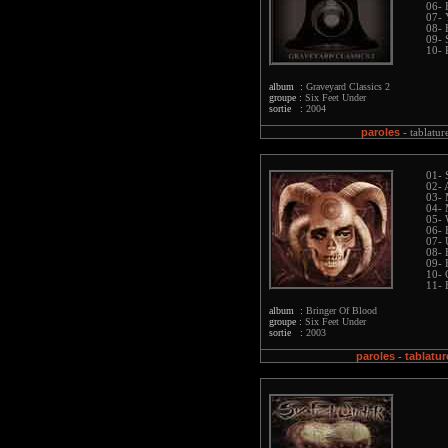
06- 
07- 
08- 
09- 
10- 
album :
Graveyard Classics 2
groupe :
Six Feet Under
sortie :
2004
paroles
-
tablatur
01- 
02- 
03- 
04- 
05- 
06- 
07- 
08- 
09- 
10- 
11- 
album :
Bringer Of Blood
groupe :
Six Feet Under
sortie :
2003
paroles
tablatur
-