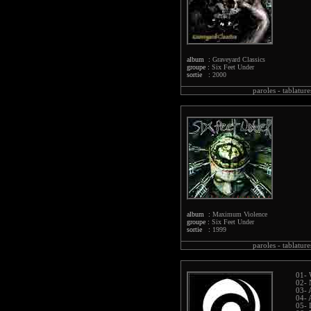
album :
Graveyard Classics
groupe :
Six Feet Under
sortie :
2000
paroles -
tablature
album :
Maximum Violence
groupe :
Six Feet Under
sortie :
1999
paroles -
tablature
01- 
02- 
03- 
04- 
05- 