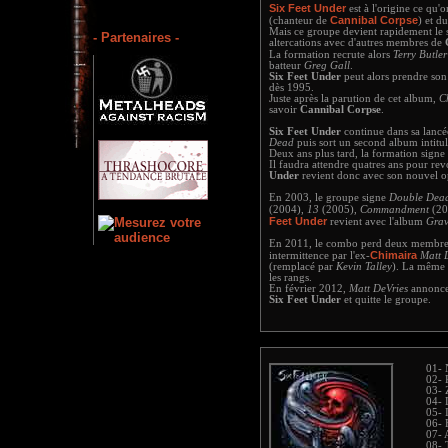
Six Feet Under
est à l'origine ce qu'
Cannibal Corpse
(chanteur de
) et du
Mais ce groupe devient rapidement le 
- Partenaires -
altercations avec d'autres membres de
La formation recrute alors
Terry Butler
batteur
Greg Gall
.
Six Feet Under
peut alors prendre son
dès 1995.
Juste après la parution de cet album,
C
savoir
Cannibal Corpse
.
Six Feet Under
continue dans sa lanc
Dead
puis sort un second album intitu
Deux ans plus tard, la formation sign
Il faudra attendre quatres ans pour re
Under
revient donc avec son nouvel 
En 2003, le groupe signe
Double Dea
(2004),
13
(2005),
Commandment
(20
Feet Under
revient avec l'album
Grav
En 2011, le combo perd deux membres
Chimaira
intermittence par l'ex-
Matt 
(remplacé par
Kevin Talley
). La même 
les rangs.
En février 2012,
Matt DeVries
annonce 
Six Feet Under
et quitte le groupe.
01- 
02- 
03- 
04- 
05- 
06- 
07- 
08- 