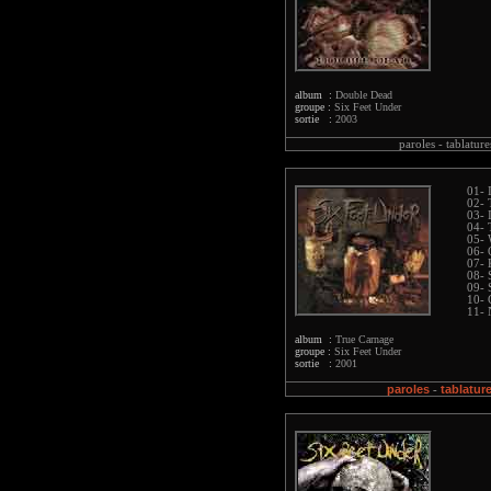
album :
Double Dead
groupe :
Six Feet Under
sortie :
2003
paroles -
tablature
01- 
02- 
03- 
04- 
05- 
06- 
07- 
08- 
09- 
10- 
11- 
album :
True Carnage
groupe :
Six Feet Under
sortie :
2001
paroles
tablatur
-