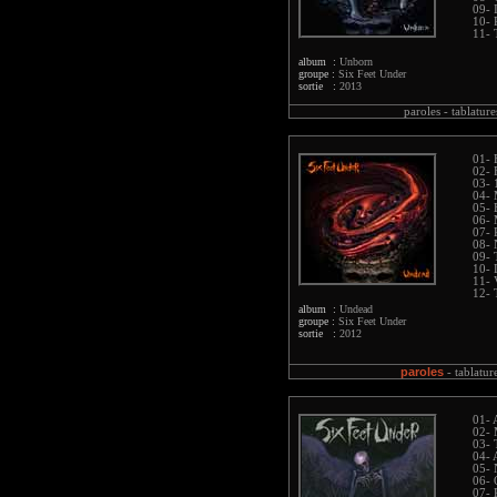
09- 
10- 
11- 
album :
Unborn
groupe :
Six Feet Under
sortie :
2013
paroles -
tablature
01- 
02- 
03- 
04- 
05- 
06- 
07- 
08- 
09- 
10- 
11- 
12- 
album :
Undead
groupe :
Six Feet Under
sortie :
2012
paroles
-
tablatur
01- 
02- 
03- 
04- 
05- 
06- 
07- 