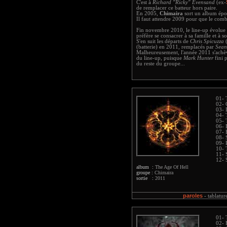
C'est à
Richard "Ricky" Evensand
(ex-
de remplacer ce batteur hors paire.
En 2005,
Chimaira
sort un album épo
Il faut attendre 2009 pour que le com
Fin novembre 2010, le line-up évolue 
préfère se consacrer à sa famille et à so
S'en suit les départs de
Chris Spicuzza
(
(batterie) en 2011, remplacés par
Sean
Malheureusement, l'année 2011 s'achè
du line-up, puisque
Mark Hunter
fini p
du reste du groupe...
01- 
02- 
03- 
04- 
05- 
06- 
07- 
08- 
09- 
10- 
11- 
12- 
album :
The Age Of Hell
groupe :
Chimaira
sortie :
2011
paroles
-
tablatur
01- 
02- 