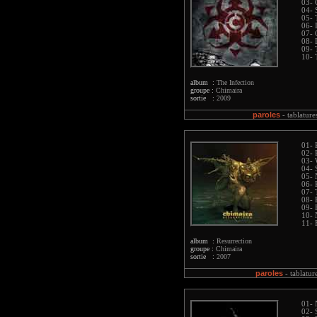
03- 
04- 
05- 
06-
07- 
08- 
09- 
10- 
album :
The Infection
groupe :
Chimaira
sortie :
2009
paroles
-
tablature
01- 
02- 
03- 
04- 
05- 
06- 
07- 
08- 
09- 
10- 
11- 
album :
Resurrection
groupe :
Chimaira
sortie :
2007
paroles
-
tablatur
01- 
02- 