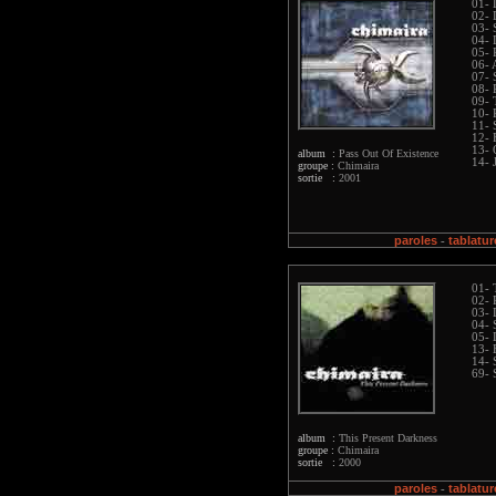
01- 
02- 
03- 
04-
05- 
06- 
07- S
08- 
09- 
10- 
11- 
12- 
13- 
album :
Pass Out Of Existence
14- 
groupe :
Chimaira
sortie :
2001
paroles
tablatur
-
01- 
02- 
03- 
04- 
05- 
13-
14- 
69- 
album :
This Present Darkness
groupe :
Chimaira
sortie :
2000
paroles
tablatur
-