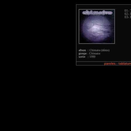
01- 
02- 
03- 
album :
Chimaira (démo)
groupe :
Chimaira
sortie :
1999
paroles
tablatur
-