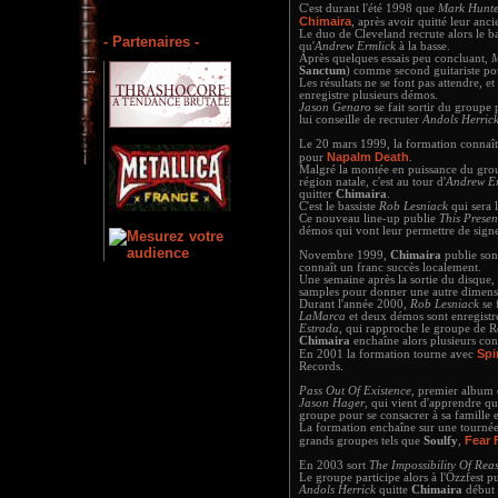
C'est durant l'été 1998 que
Mark Hunte
Chimaira
, après avoir quitté leur anc
Le duo de Cleveland recrute alors le b
- Partenaires -
qu'
Andrew Ermlick
à la basse.
Après quelques essais peu concluant,
M
Sanctum
) comme second guitariste po
Les résultats ne se font pas attendre, e
enregistre plusieurs démos.
Jason Genaro
se fait sortir du groupe
lui conseille de recruter
Andols Herric
Le 20 mars 1999, la formation connaî
Napalm Death
pour
.
Malgré la montée en puissance du gro
région natale, c'est au tour d'
Andrew Er
quitter
Chimaira
.
C'est le bassiste
Rob Lesniack
qui sera 
Ce nouveau line-up publie
This Prese
démos qui vont leur permettre de sign
Novembre 1999,
Chimaira
publie son
connaît un franc succès localement.
Une semaine après la sortie du disque,
samples pour donner une autre dimen
Durant l'année 2000,
Rob Lesniack
se 
LaMarca
et deux démos sont enregistrée
Estrada
, qui rapproche le groupe de 
Chimaira
enchaîne alors plusieurs co
Spi
En 2001 la formation tourne avec
Records.
Pass Out Of Existence
, premier album
Jason Hager
, qui vient d'apprendre qu
groupe pour se consacrer à sa famille e
La formation enchaîne sur une tournée
Fear 
grands groupes tels que
Soulfy
,
En 2003 sort
The Impossibility Of Rea
Le groupe participe alors à l'Ozzfest p
Andols Herrick
quitte
Chimaira
début 