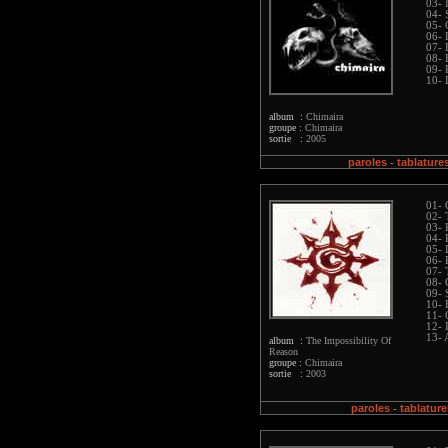
03- 
04- 
05- 
06- 
07- 
08- 
09- 
10- 
album :
Chimaira
groupe :
Chimaira
sortie :
2005
paroles
tablature
-
01- 
02- 
03- 
04- 
05- 
06- 
07- 
08- 
09- 
10- 
11- 
12- 
13-
album :
The Impossibility Of
Reason
groupe :
Chimaira
sortie :
2003
paroles
tablature
-