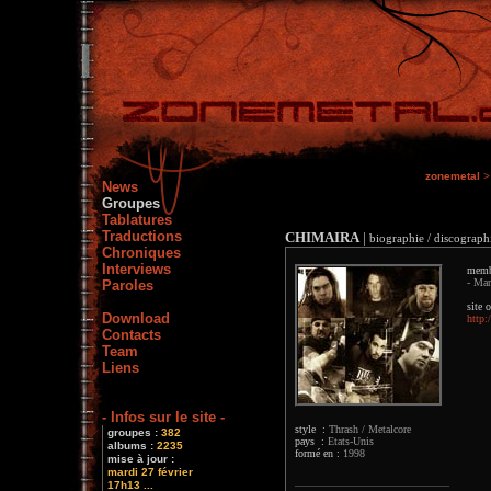
zonemetal
>
News
Groupes
Tablatures
Traductions
CHIMAIRA
|
biographie / discographi
Chroniques
Interviews
memb
- Mar
Paroles
site o
Download
http
Contacts
Team
Liens
- Infos sur le site -
style :
Thrash / Metalcore
groupes :
382
pays :
Etats-Unis
albums :
2235
formé en :
1998
mise à jour :
mardi 27 février
17h13 ...