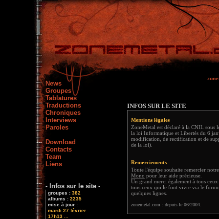
zone
News
Groupes
Tablatures
Traductions
INFOS SUR LE SITE
Chroniques
Interviews
Mentions légales
Paroles
ZoneMetal est déclaré à la CNIL sous 
la loi Informatique et Libertés du 6 ja
modification, de rectification et de su
Download
de la loi).
Contacts
Team
Remerciements
Liens
Toute l'équipe souhaite remercier not
Mono
pour leur aide précieuse.
Un grand merci également à tous ceux q
- Infos sur le site -
tous ceux qui le font vivre via le forum 
groupes :
382
quelques lignes.
albums :
2235
mise à jour :
zonemetal.com : depuis le 06/2004.
mardi 27 février
17h13 ...