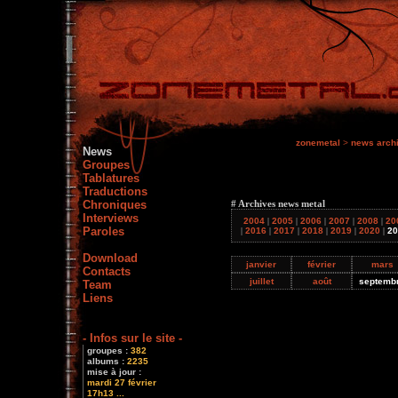
zonemetal
>
news arch
News
Groupes
Tablatures
Traductions
Chroniques
# Archives news metal
Interviews
2004
|
2005
|
2006
|
2007
|
2008
|
20
Paroles
|
2016
|
2017
|
2018
|
2019
|
2020
|
20
Download
janvier
février
mars
Contacts
juillet
août
septemb
Team
Liens
- Infos sur le site -
groupes :
382
albums :
2235
mise à jour :
mardi 27 février
17h13 ...