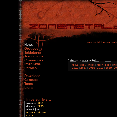
zonemetal
>
news arch
News
Groupes
Tablatures
Traductions
Chroniques
# Archives news metal
Interviews
2004
|
2005
|
2006
|
2007
|
2008
|
20
Paroles
|
2016
|
2017
|
2018
|
2019
|
2020
|
20
Download
Contacts
Team
Liens
- Infos sur le site -
groupes :
382
albums :
2235
mise à jour :
mardi 27 février
17h13 ...