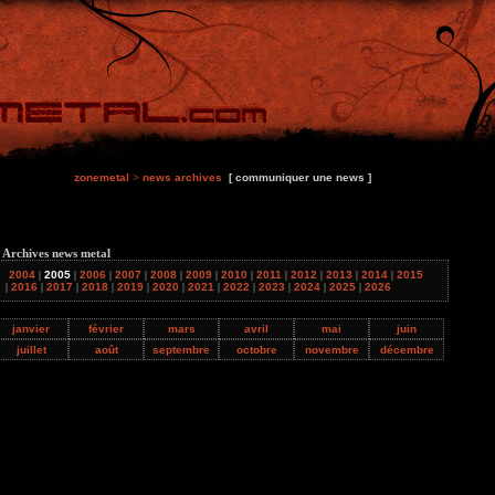
zonemetal
>
news archives
[ communiquer une news ]
 Archives news metal
2004
|
2005
|
2006
|
2007
|
2008
|
2009
|
2010
|
2011
|
2012
|
2013
|
2014
|
2015
|
2016
|
2017
|
2018
|
2019
|
2020
|
2021
|
2022
|
2023
|
2024
|
2025
|
2026
janvier
février
mars
avril
mai
juin
juillet
août
septembre
octobre
novembre
décembre