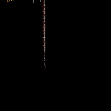
________________