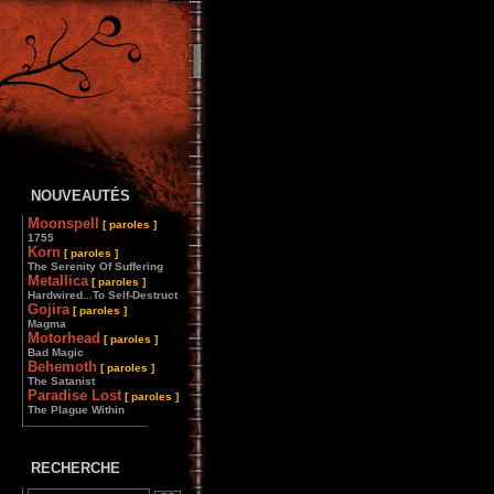
NOUVEAUTÉS
Moonspell
[ paroles ]
1755
Korn
[ paroles ]
The Serenity Of Suffering
Metallica
[ paroles ]
Hardwired...To Self-Destruct
Gojira
[ paroles ]
Magma
Motorhead
[ paroles ]
Bad Magic
Behemoth
[ paroles ]
The Satanist
Paradise Lost
[ paroles ]
The Plague Within
________________
RECHERCHE