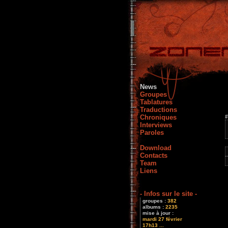
News
Groupes
Tablatures
Traductions
Chroniques
#
Interviews
Paroles
Download
Contacts
Team
Liens
- Infos sur le site -
groupes :
382
albums :
2235
mise à jour :
mardi 27 février
17h13 ...