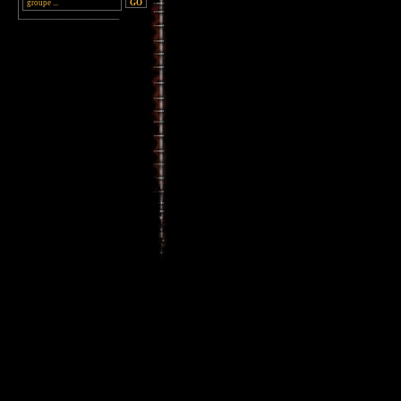
________________