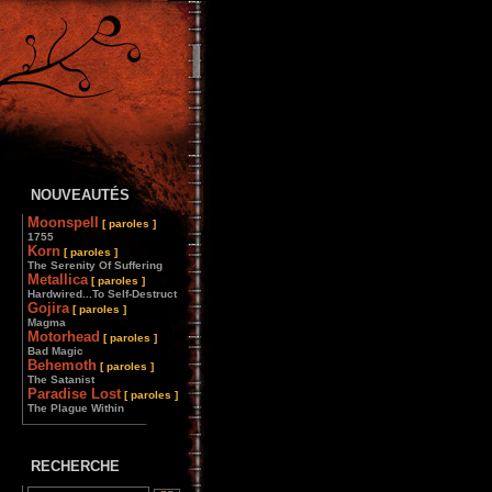
NOUVEAUTÉS
Moonspell
[ paroles ]
1755
Korn
[ paroles ]
The Serenity Of Suffering
Metallica
[ paroles ]
Hardwired...To Self-Destruct
Gojira
[ paroles ]
Magma
Motorhead
[ paroles ]
Bad Magic
Behemoth
[ paroles ]
The Satanist
Paradise Lost
[ paroles ]
The Plague Within
________________
RECHERCHE