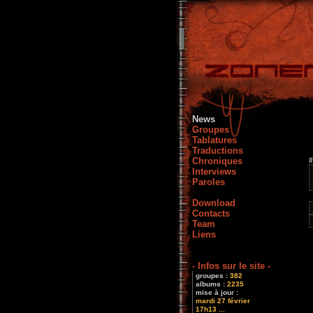
News
Groupes
Tablatures
Traductions
Chroniques
#
Interviews
Paroles
Download
Contacts
Team
Liens
- Infos sur le site -
groupes :
382
albums :
2235
mise à jour :
mardi 27 février
17h13 ...