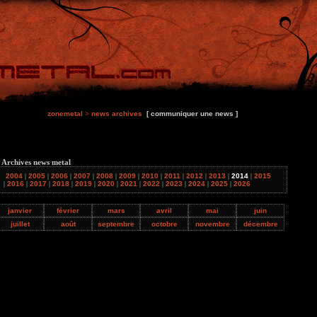
zonemetal
>
news archives
[ communiquer une news ]
 Archives news metal
2004
|
2005
|
2006
|
2007
|
2008
|
2009
|
2010
|
2011
|
2012
|
2013
|
2014
|
2015
|
2016
|
2017
|
2018
|
2019
|
2020
|
2021
|
2022
|
2023
|
2024
|
2025
|
2026
janvier
février
mars
avril
mai
juin
juillet
août
septembre
octobre
novembre
décembre