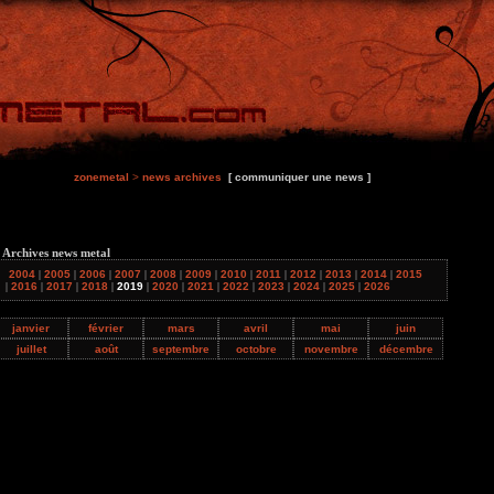
zonemetal
>
news archives
[ communiquer une news ]
 Archives news metal
2004
|
2005
|
2006
|
2007
|
2008
|
2009
|
2010
|
2011
|
2012
|
2013
|
2014
|
2015
|
2016
|
2017
|
2018
|
2019
|
2020
|
2021
|
2022
|
2023
|
2024
|
2025
|
2026
janvier
février
mars
avril
mai
juin
juillet
août
septembre
octobre
novembre
décembre