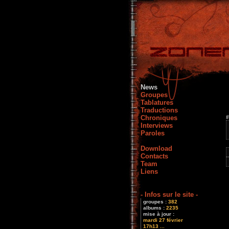
News
Groupes
Tablatures
Traductions
Chroniques
#
Interviews
Paroles
Download
Contacts
Team
Liens
- Infos sur le site -
groupes :
382
albums :
2235
mise à jour :
mardi 27 février
17h13 ...