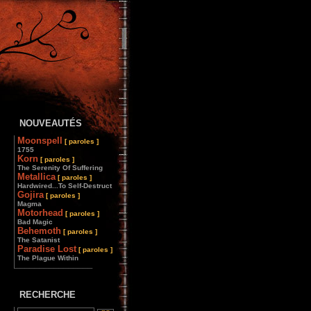
NOUVEAUTÉS
Moonspell
[ paroles ]
1755
Korn
[ paroles ]
The Serenity Of Suffering
Metallica
[ paroles ]
Hardwired...To Self-Destruct
Gojira
[ paroles ]
Magma
Motorhead
[ paroles ]
Bad Magic
Behemoth
[ paroles ]
The Satanist
Paradise Lost
[ paroles ]
The Plague Within
________________
RECHERCHE