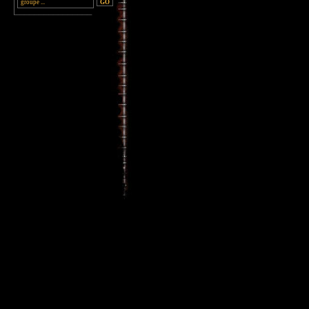
________________