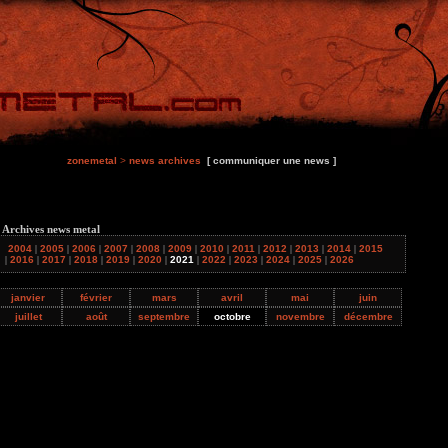
zonemetal
>
news archives
[ communiquer une news ]
 Archives news metal
2004
|
2005
|
2006
|
2007
|
2008
|
2009
|
2010
|
2011
|
2012
|
2013
|
2014
|
2015
|
2016
|
2017
|
2018
|
2019
|
2020
|
2021
|
2022
|
2023
|
2024
|
2025
|
2026
janvier
février
mars
avril
mai
juin
juillet
août
septembre
octobre
novembre
décembre