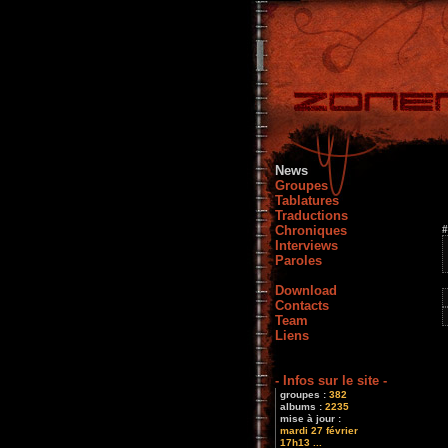
News
Groupes
Tablatures
Traductions
Chroniques
#
Interviews
Paroles
Download
Contacts
Team
Liens
- Infos sur le site -
groupes :
382
albums :
2235
mise à jour :
mardi 27 février
17h13 ...