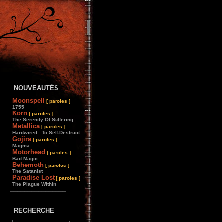
NOUVEAUTÉS
Moonspell
[ paroles ]
1755
Korn
[ paroles ]
The Serenity Of Suffering
Metallica
[ paroles ]
Hardwired...To Self-Destruct
Gojira
[ paroles ]
Magma
Motorhead
[ paroles ]
Bad Magic
Behemoth
[ paroles ]
The Satanist
Paradise Lost
[ paroles ]
The Plague Within
________________
RECHERCHE