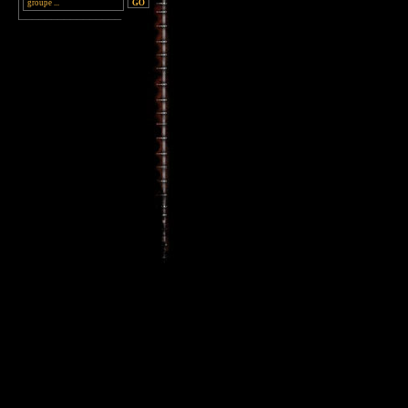
________________