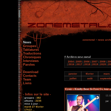
zonemetal
>
news arch
News
Groupes
Tablatures
Traductions
Chroniques
# Archives news metal
Interviews
2004
|
2005
|
2006
|
2007
|
2008
|
20
Paroles
|
2016
|
2017
|
2018
|
2019
|
2020
|
20
Download
janvier
février
mars
Contacts
juillet
août
septemb
Team
Liens
Cynic : Kindly Bent To Free Us, leur 
- Infos sur le site -
13.11
groupes :
382
albums :
2235
par 
mise à jour :
mardi 27 février
17h13 ...