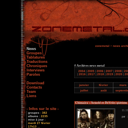
zonemetal
>
news arch
News
Groupes
Tablatures
Traductions
Chroniques
# Archives news metal
Interviews
2004
|
2005
|
2006
|
2007
|
2008
|
20
Paroles
|
2016
|
2017
|
2018
|
2019
|
2020
|
20
Download
janvier
février
mars
Contacts
juillet
août
septemb
Team
Liens
Chimaira : Arnold et DeVries quittent 
- Infos sur le site -
11.11
groupes :
382
albums :
2235
par 
mise à jour :
mardi 27 février
17h13 ...