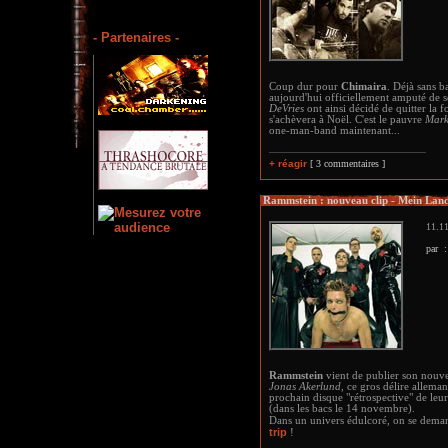
- Partenaires -
Coup dur pour
Chimaira
. Déjà sans ba
aujourd'hui officiellement amputé de s
DeVries
ont ainsi décidé de quitter la
s'achèvera à Noël. C'est le pauvre
Mark
one-man-band maintenant...
+ réagir
[ 3 commentaires ]
Rammstein : nouveau clip - Mein Lan
11.11
par 
Rammstein
vient de publier son nouvea
Jonas Akerlund
, ce gros délire alleman
prochain disque "rétrospective" de leur
(dans les bacs le 14 novembre).
Dans un univers édulcoré, on se deman
trip
!