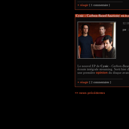
+ réagir
[ 1 commentaire ]
Cynic : Carbon-Based Anatomy en éco
12.11
par 
Le nouvel EP de
Cynic
-
Carbon-Bas
écoute intégrale streaming. Sorti hier
opinion
une première
du disque avant 
+ réagir
[ 2 commentaires ]
<< news précédentes