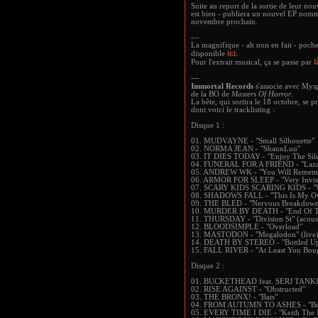
Suite au report de la sortie de leur n
est bien - publiera un nouvel EP no
novembre prochain.
---
La magnifique - ah non en fait - poc
ici
disponible
.
l
Pour l'extrait musical, ça se passe par
---
Immortal Records
s'associe avec Mys
de la BO de
Masters Of Horror
.
La bête, qui sortira le 18 octobre, se 
dont voici le tracklisting :
Disque 1 :
01. MUDVAYNE - "Small Silhouette"
02. NORMA JEAN - "ShaunLuu"
03. IT DIES TODAY - "Enjoy The Sil
04. FUNERAL FOR A FRIEND - "Lazaru
05. ANDREW WK - "You Will Rememb
06. ARMOR FOR SLEEP - "Very Invisi
07. SCARY KIDS SCARING KIDS - "
08. SHADOWS FALL - "This Is My O
09. THE BLED - "Nervous Breakdow
10. MURDER BY DEATH - "End Of T
11. THURSDAY - "Division St" (acous
12. BLOODSIMPLE - "Overload"
13. MASTODON - "Megalodon" (live
14. DEATH BY STEREO - "Bottled U
15. FALL RIVER - "At Least You Boug
Disque 2 :
01. BUCKETHEAD feat. SERJ TANKI
02. RISE AGAINST - "Obstructed"
03. THE BRONX! - "Bats"
04. FROM AUTUMN TO ASHES - "Betw
05. EVERY TIME I DIE - "Keith The 