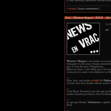
A New Spiritual Mountain
devrait donc
+ réagir
[ Aucun commentaire ]
Vrac : Monster Magnet - P.O.D. - SO
15.10
par 
Monster Magnet
a du passer un accor
française n'a été pour l'instant planni
que 4 l'ont été pour l'Angleterre...
Réservez donc votre billet pour les env
vous pouvez aussi vous déplacer en Al
---
e-card
Hop, hop, une petite
de
Slipkn
A noter que leur double album sortira
---
C'est
Devin Townsend
qui devrait prod
sortira l'année prochaine chez Prosthet
---
Le groupe Death,
Vehemence
a splitté.
Pouf.
---