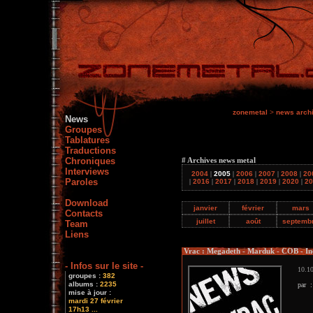
zonemetal
>
news arch
News
Groupes
Tablatures
Traductions
Chroniques
# Archives news metal
Interviews
2004
|
2005
|
2006
|
2007
|
2008
|
20
Paroles
|
2016
|
2017
|
2018
|
2019
|
2020
|
20
Download
janvier
février
mars
Contacts
juillet
août
septemb
Team
Liens
Vrac : Megadeth - Marduk - COB - In
- Infos sur le site -
10.10
groupes :
382
albums :
2235
par 
mise à jour :
mardi 27 février
17h13 ...