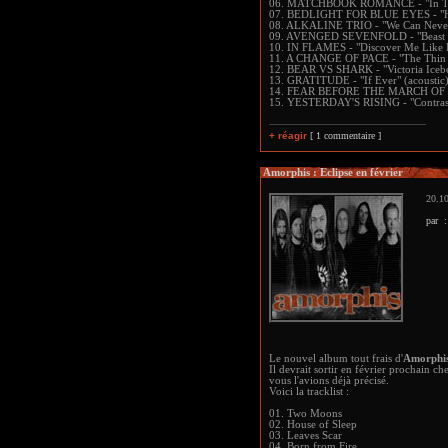
06. MATCHBOOK ROMANCE - "In Tra
07. BEDLIGHT FOR BLUE EYES - "H
08. ALKALINE TRIO - "We Can Neve
09. AVENGED SEVENFOLD - "Beast and
10. IN FLAMES - "Discover Me Like 
11. A CHANGE OF PACE - "The Thin 
12. BEAR VS SHARK - "Victoria Iceb
13. GRATITUDE - "If Ever" (acoustic
14. FEAR BEFORE THE MARCH OF 
15. YESTERDAY'S RISING - "Contrast
+ réagir
[ 1 commentaire ]
Amorphis : Eclipse en février
20.10
par 
Le nouvel album tout frais d'
Amorphi
Il devrait sortir en février prochain 
vous l'avions déjà précisé.
Voici la tracklist :
01. Two Moons
02. House of Sleep
03. Leaves Scar
04. Born from Fire