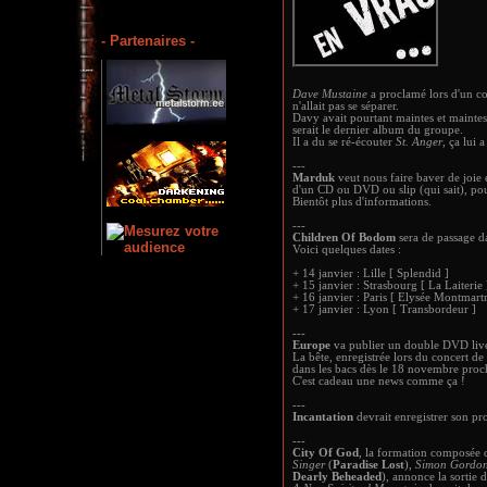
- Partenaires -
Dave Mustaine
a proclamé lors d'un c
n'allait pas se séparer.
Davy avait pourtant maintes et mainte
serait le dernier album du groupe.
Il a du se ré-écouter
St. Anger
, ça lui
---
Marduk
veut nous faire baver de joie e
d'un CD ou DVD ou slip (qui sait), pou
Bientôt plus d'informations.
---
Children Of Bodom
sera de passage d
Voici quelques dates :
+ 14 janvier : Lille [ Splendid ]
+ 15 janvier : Strasbourg [ La Laiterie 
+ 16 janvier : Paris [ Elysée Montmartr
+ 17 janvier : Lyon [ Transbordeur ]
---
Europe
va publier un double DVD l
La bête, enregistrée lors du concert d
dans les bacs dès le 18 novembre proc
C'est cadeau une news comme ça !
---
Incantation
devrait enregistrer son p
---
City Of God
, la formation composée
Singer
(
Paradise Lost
),
Simon Gordo
Dearly Beheaded
), annonce la sortie 