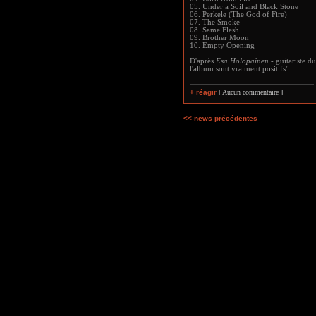
05. Under a Soil and Black Stone
06. Perkele (The God of Fire)
07. The Smoke
08. Same Flesh
09. Brother Moon
10. Empty Opening
D'après
Esa Holopainen
- guitariste d
l'album sont vraiment positifs".
+ réagir
[ Aucun commentaire ]
<< news précédentes