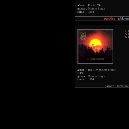
album :
For All Tid
groupe :
Dimmu Borgir
sortie :
1994
paroles
-
tablatur
01- 
02- 
03- 
album :
Inn I Evighetens Morke
[EP]
groupe :
Dimmu Borgir
sortie :
1994
paroles -
tablature