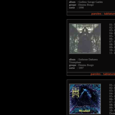
album :
Godless Savage Garden
groupe :
Dimmu Borgir
sortie :
1998
paroles
tablatur
-
01- 
02- 
03- 
04- 
05- 
06- 
07- 
08- 
09- 
10- 
11- 
album :
Enthrone Darkness
Triumphant
groupe :
Dimmu Borgir
sortie :
1997
paroles
tablatur
-
01- 
02- 
03- 
04- 
05- 
06- 
07- 
08- 
09- 
10- 
Dom