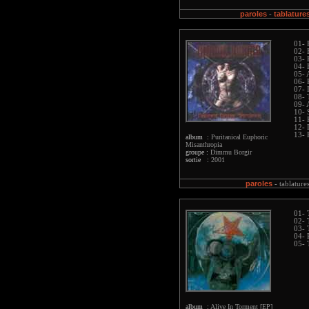
paroles
tablature
-
01- 
02- 
03- 
04- 
05- 
06- 
07- 
08- 
09- 
10-
11- 
12- 
13- 
album :
Puritanical Euphoric
Misanthropia
groupe :
Dimmu Borgir
sortie :
2001
paroles
-
tablature
01- 
02- 
03- 
04- 
05- 
album :
Alive In Torment [EP]