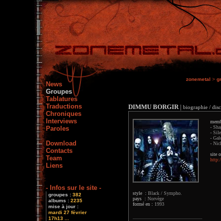
zonemetal
>
g
News
Groupes
Tablatures
Traductions
DIMMU BORGIR
|
biographie / dis
Chroniques
Interviews
memb
- Sha
Paroles
- Sil
- Gal
Download
- Nic
Contacts
site o
Team
http
Liens
- Infos sur le site -
style :
Black / Sympho.
groupes :
382
pays :
Norvège
albums :
2235
formé en :
1993
mise à jour :
mardi 27 février
17h13 ...