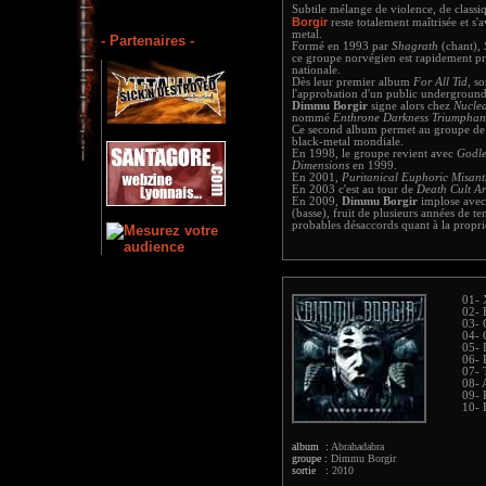
Subtile mélange de violence, de classi
Borgir
reste totalement maîtrisée et s'
metal.
- Partenaires -
Formé en 1993 par
Shagrath
(chant),
ce groupe norvégien est rapidement pri
nationale.
Dès leur premier album
For All Tid
, s
l'approbation d'un public underground
Dimmu Borgir
signe alors chez
Nuclea
nommé
Enthrone Darkness Triumphan
Ce second album permet au groupe de
black-metal mondiale.
En 1998, le groupe revient avec
Godle
Dimensions
en 1999.
En 2001,
Puritanical Euphoric Misan
En 2003 c'est au tour de
Death Cult 
En 2009,
Dimmu Borgir
implose avec
(basse), fruit de plusieurs années de t
probables désaccords quant à la propri
01- 
02- 
03- 
04- 
05- 
06- R
07- 
08- 
09- 
10- 
album :
Abrahadabra
groupe :
Dimmu Borgir
sortie :
2010