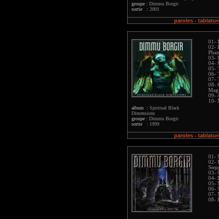
groupe :
Dimmu Borgir
sortie :
2001
paroles
tablatur
-
01- 
02- 
Phan
03- 
04- 
05- 
06- 
07- 
08- 
Magi
09- 
10- 
album :
Spiritual Black
Dimensions
groupe :
Dimmu Borgir
sortie :
1999
paroles
tablatur
-
01- 
02- 
Step
03- 
04- 
05- 
06- 
07- 
08- 