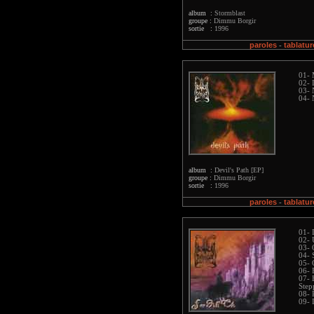
album :
Stormblast
groupe :
Dimmu Borgir
sortie :
1996
paroles
tablatur
-
01- 
02- 
03- 
04- 
album :
Devil's Path [EP]
groupe :
Dimmu Borgir
sortie :
1996
paroles
tablatur
-
01- 
02- 
03- 
04- 
05- G
06- 
07- 
Step
08- 
09- 