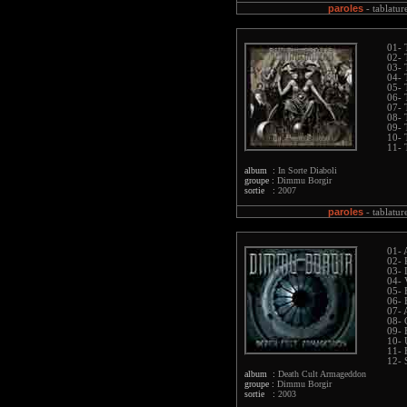
paroles
-
tablatur
01- 
02- 
03- 
04- 
05- 
06- 
07- 
08- 
09- 
10- 
11- 
album :
In Sorte Diaboli
groupe :
Dimmu Borgir
sortie :
2007
paroles
-
tablatur
01- 
02- 
03- 
04- 
05- 
06- 
07- 
08- 
09- 
10- 
11- 
12- 
album :
Death Cult Armageddon
groupe :
Dimmu Borgir
sortie :
2003