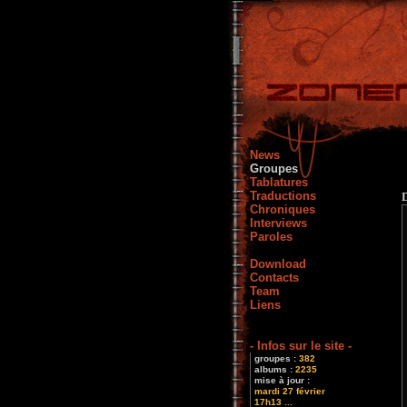
News
Groupes
Tablatures
Traductions
Chroniques
Interviews
Paroles
Download
Contacts
Team
Liens
- Infos sur le site -
groupes :
382
albums :
2235
mise à jour :
mardi 27 février
17h13 ...