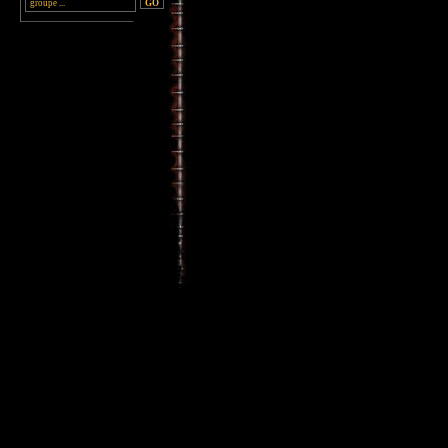
________________