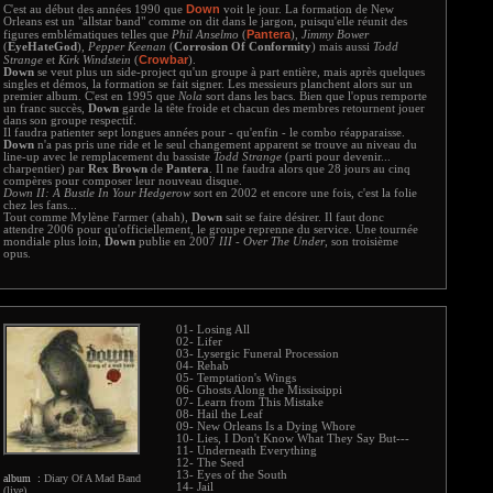
Down
C'est au début des années 1990 que
voit le jour. La formation de New
Orleans est un "allstar band" comme on dit dans le jargon, puisqu'elle réunit des
Pantera
figures emblématiques telles que
Phil Anselmo
(
),
Jimmy Bower
(
EyeHateGod
),
Pepper Keenan
(
Corrosion Of Conformity
) mais aussi
Todd
Crowbar
Strange
et
Kirk Windstein
(
).
Down
se veut plus un side-project qu'un groupe à part entière, mais après quelques
singles et démos, la formation se fait signer. Les messieurs planchent alors sur un
premier album. C'est en 1995 que
Nola
sort dans les bacs. Bien que l'opus remporte
un franc succès,
Down
garde la tête froide et chacun des membres retournent jouer
dans son groupe respectif.
Il faudra patienter sept longues années pour - qu'enfin - le combo réapparaisse.
Down
n'a pas pris une ride et le seul changement apparent se trouve au niveau du
line-up avec le remplacement du bassiste
Todd Strange
(parti pour devenir...
charpentier) par
Rex Brown
de
Pantera
. Il ne faudra alors que 28 jours au cinq
compères pour composer leur nouveau disque.
Down II: A Bustle In Your Hedgerow
sort en 2002 et encore une fois, c'est la folie
chez les fans...
Tout comme Mylène Farmer (ahah),
Down
sait se faire désirer. Il faut donc
attendre 2006 pour qu'officiellement, le groupe reprenne du service. Une tournée
mondiale plus loin,
Down
publie en 2007
III - Over The Under
, son troisième
opus.
01- Losing All
02- Lifer
03- Lysergic Funeral Procession
04- Rehab
05- Temptation's Wings
06- Ghosts Along the Mississippi
07- Learn from This Mistake
08- Hail the Leaf
09- New Orleans Is a Dying Whore
10- Lies, I Don't Know What They Say But---
11- Underneath Everything
12- The Seed
13- Eyes of the South
album :
Diary Of A Mad Band
14- Jail
(live)