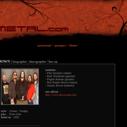
zonemetal
>
groupes
>
Down
DOWN
|
biographie / discographie / line up
membres :
- Phil Anselmo (chant)
- Kirk Windstein (guitare)
- Pepper Keenan (guitare)
- Rex Robert Brown (basse)
- Jimmy Bower (batterie)
site officiel :
http://www.down-nola.com
style :
Stoner / Sludge
pays :
Etats-Unis
formé en :
1992