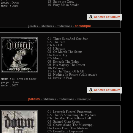
15- Stone the Crow
groupe :
Down
16- Bury Me in Smoke
sortie :
2010
acheter cet album
chronique
paroles -
tablatures -
traductions -
01- Three Suns And One Star
02- The Path
03- N.O.D.
04- I Scream
05- On March The Saints
06- Never Try
07- Mourn
08- Beneath The Tides
09- His Majesty The Desert
10- Pillamyd
11- In The Thrall Of It All
12- Nothing In Return (Walk Away)
13- Invest In Fear
album :
III - Over The Under
groupe :
Down
sortie :
2007
acheter cet album
paroles
-
tablatures -
traductions -
chronique
01- Lysergik Funeral Procession
02- There's Something On My Side
03- The Man That Follows Hell
04- Stained Glass Cross
05- Ghosts Along The Mississippi
06- Learn From This Mistake
07- Beautifully Depressed