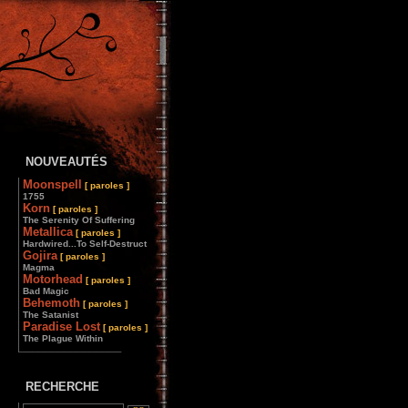
NOUVEAUTÉS
Moonspell
[ paroles ]
1755
Korn
[ paroles ]
The Serenity Of Suffering
Metallica
[ paroles ]
Hardwired...To Self-Destruct
Gojira
[ paroles ]
Magma
Motorhead
[ paroles ]
Bad Magic
Behemoth
[ paroles ]
The Satanist
Paradise Lost
[ paroles ]
The Plague Within
________________
RECHERCHE