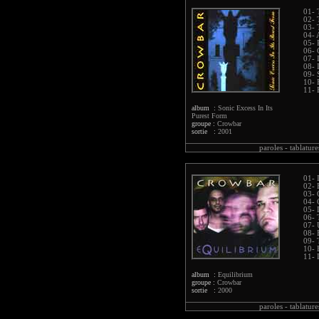
01- 
02- 
03- 
04- 
05- 
06- 
07- 
08- 
09- 
10- 
11-
album :
Sonic Excess In Its
Purest Form
groupe :
Crowbar
sortie :
2001
paroles -
tablature
01- 
02- 
03- 
04-
05- 
06- 
07- 
08- 
09- 
10- 
11- 
album :
Equilibrium
groupe :
Crowbar
sortie :
2000
paroles -
tablature