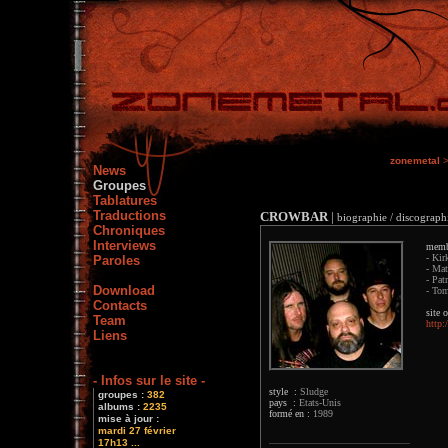
zonemetal
News
Groupes
Tablatures
Traductions
CROWBAR
|
biographie / discographi
Chroniques
Interviews
memb
- Kir
Paroles
- Mat
- Pat
Download
- Tom
Contacts
site o
Team
http
Liens
- Infos sur le site -
style :
Sludge
groupes :
382
pays :
Etats-Unis
albums :
2235
formé en :
1989
mise à jour :
mardi 27 février
17h13 ...