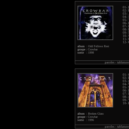
01- 
02- 
03- 
04- 
05- 
06- 
07- 
08- 
09-
10- 
11- 
12- 
album :
Odd Fellows Rest
groupe :
Crowbar
sortie :
1998
paroles -
tablature
01- 
02- 
03- 
04- 
05- 
06- 
07- 
08- 
09- 
10- 
album :
Broken Glass
groupe :
Crowbar
sortie :
1996
paroles -
tablature