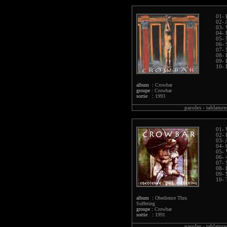
01- 
02- 
03- 
04- 
05- 
06- 
07- 
08- 
09- 
10- 
album :
Crowbar
groupe :
Crowbar
sortie :
1993
paroles -
tablature
01- 
02- 
03- 
04- 
05-
06- 
07- 
08- 
09-
10- 
album :
Obedience Thru
Suffering
groupe :
Crowbar
sortie :
1991
paroles -
tablature