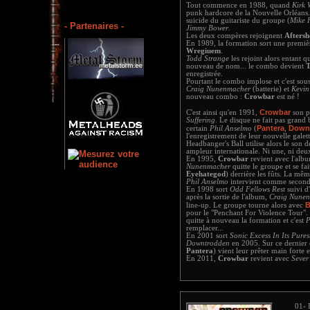
Tout commence en 1988, quand
Kirk 
punk hardcore de la Nouvelle Orléans.
suicide du guitariste du groupe (
Mike 
- Partenaires -
Jimmy Bower
.
Les deux compères rejoignent
Afters
En 1989, la formation sort une premi
Wregiuem
.
Todd Strange
les rejoint alors entant 
nouveau de nom... le combo devient
T
enregistrée.
Pourtant le combo implose et c'est sou
Craig Nunenmacher
(batterie) et
Kevi
nouveau combo :
Crowbar
est né !
Crowbar
C'est ainsi qu'en 1991,
son p
Suffering
. Le disque ne fait pas grand b
Pantera
Down
certain
Phil Anselmo
(
,
l'enregistrement de leur nouvelle ga
Headbanger's Ball utilise alors le son 
ampleur internationale. Ni une, ni deu
En 1995,
Crowbar
revient avec l'al
Nunenmacher
quitte le groupe et se fa
Eyehategod
) derrière les fûts. La mê
Phil Anselmo
intervient comme second
En 1998 sort
Odd Fellows Rest
suivi d'
après la sortie de l'album,
Craig Nune
B
line-up. Le groupe tourne alors avec
pour le "Penchant For Violence Tour".
quitte à nouveau la formation et c'est
P
remplacer...
En 2001 sort
Sonic Excess In Its Pure
Downtrodden
en 2005. Sur ce dernier 
Pantera
) vient leur prêter main forte e
En 2011,
Crowbar
revient avec
Sever
01- 