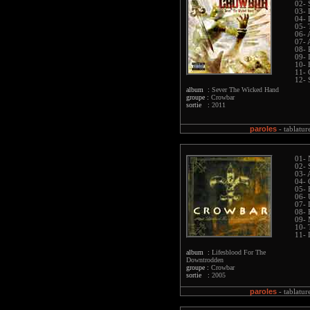
02- 
03- 
04- 
05- 
06- 
07- 
08- 
09- 
10- 
11- 
12- 
album :
Sever The Wicked Hand
groupe :
Crowbar
sortie :
2011
paroles
-
tablatur
01-
02- 
03- 
04-
05- 
06- 
07- 
08- 
09-
10- 
11- 
album :
Lifesblood For The
Downtrodden
groupe :
Crowbar
sortie :
2005
paroles
-
tablatur