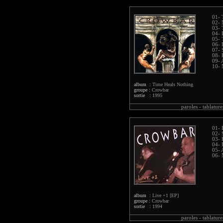
01- 
02- 
03- 
04- 
05- 
06- 
07- 
08- 
09- 
10- 
album :
Time Heals Nothing
groupe :
Crowbar
sortie :
1995
paroles -
tablature
01- 
02- S
03- 
04- 
05- 
06- 
album :
Live +1 [EP]
groupe :
Crowbar
sortie :
1994
paroles -
tablature