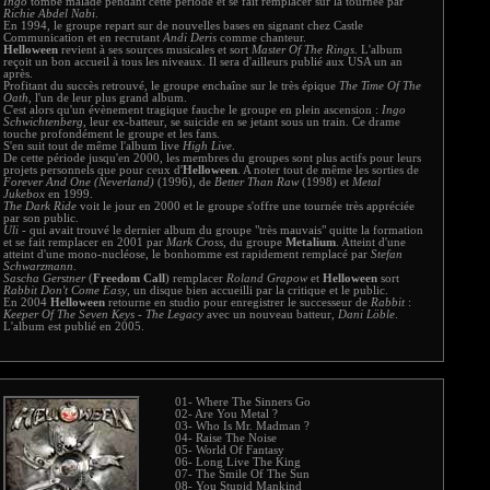
Ingo
tombe malade pendant cette période et se fait remplacer sur la tournée par
Richie Abdel Nabi
.
En 1994, le groupe repart sur de nouvelles bases en signant chez Castle
Communication et en recrutant
Andi Deris
comme chanteur.
Helloween
revient à ses sources musicales et sort
Master Of The Rings
. L'album
reçoit un bon accueil à tous les niveaux. Il sera d'ailleurs publié aux USA un an
après.
Profitant du succès retrouvé, le groupe enchaîne sur le très épique
The Time Of The
Oath
, l'un de leur plus grand album.
C'est alors qu'un évènement tragique fauche le groupe en plein ascension :
Ingo
Schwichtenberg
, leur ex-batteur, se suicide en se jetant sous un train. Ce drame
touche profondément le groupe et les fans.
S'en suit tout de même l'album live
High Live
.
De cette période jusqu'en 2000, les membres du groupes sont plus actifs pour leurs
projets personnels que pour ceux d'
Helloween
. A noter tout de même les sorties de
Forever And One (Neverland)
(1996), de
Better Than Raw
(1998) et
Metal
Jukebox
en 1999.
The Dark Ride
voit le jour en 2000 et le groupe s'offre une tournée très appréciée
par son public.
Uli
- qui avait trouvé le dernier album du groupe "très mauvais" quitte la formation
et se fait remplacer en 2001 par
Mark Cross
, du groupe
Metalium
. Atteint d'une
atteint d'une mono-nucléose, le bonhomme est rapidement remplacé par
Stefan
Schwarzmann
.
Sascha Gerstner
(
Freedom Call
) remplacer
Roland Grapow
et
Helloween
sort
Rabbit Don't Come Easy
, un disque bien accueilli par la critique et le public.
En 2004
Helloween
retourne en studio pour enregistrer le successeur de
Rabbit
:
Keeper Of The Seven Keys - The Legacy
avec un nouveau batteur,
Dani Löble
.
L'album est publié en 2005.
01- Where The Sinners Go
02- Are You Metal ?
03- Who Is Mr. Madman ?
04- Raise The Noise
05- World Of Fantasy
06- Long Live The King
07- The Smile Of The Sun
08- You Stupid Mankind