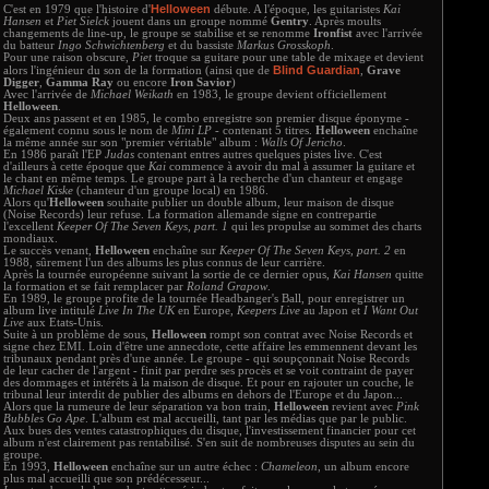
Helloween
C'est en 1979 que l'histoire d'
débute. A l'époque, les guitaristes
Kai
Hansen
et
Piet Sielck
jouent dans un groupe nommé
Gentry
. Après moults
changements de line-up, le groupe se stabilise et se renomme
Ironfist
avec l'arrivée
du batteur
Ingo Schwichtenberg
et du bassiste
Markus Grosskoph
.
Pour une raison obscure,
Piet
troque sa guitare pour une table de mixage et devient
Blind Guardian
alors l'ingénieur du son de la formation (ainsi que de
,
Grave
Digger
,
Gamma Ray
ou encore
Iron Savior
)
Avec l'arrivée de
Michael Weikath
en 1983, le groupe devient officiellement
Helloween
.
Deux ans passent et en 1985, le combo enregistre son premier disque éponyme -
également connu sous le nom de
Mini LP
- contenant 5 titres.
Helloween
enchaîne
la même année sur son "premier véritable" album :
Walls Of Jericho
.
En 1986 paraît l'EP
Judas
contenant entres autres quelques pistes live. C'est
d'ailleurs à cette époque que
Kai
commence à avoir du mal à assumer la guitare et
le chant en même temps. Le groupe part à la recherche d'un chanteur et engage
Michael Kiske
(chanteur d'un groupe local) en 1986.
Alors qu'
Helloween
souhaite publier un double album, leur maison de disque
(Noise Records) leur refuse. La formation allemande signe en contrepartie
l'excellent
Keeper Of The Seven Keys, part. 1
qui les propulse au sommet des charts
mondiaux.
Le succès venant,
Helloween
enchaîne sur
Keeper Of The Seven Keys, part. 2
en
1988, sûrement l'un des albums les plus connus de leur carrière.
Après la tournée européenne suivant la sortie de ce dernier opus,
Kai Hansen
quitte
la formation et se fait remplacer par
Roland Grapow
.
En 1989, le groupe profite de la tournée Headbanger's Ball, pour enregistrer un
album live intitulé
Live In The UK
en Europe,
Keepers Live
au Japon et
I Want Out
Live
aux Etats-Unis.
Suite à un problème de sous,
Helloween
rompt son contrat avec Noise Records et
signe chez EMI. Loin d'être une annecdote, cette affaire les emmennent devant les
tribunaux pendant près d'une année. Le groupe - qui soupçonnait Noise Records
de leur cacher de l'argent - finit par perdre ses procès et se voit contraint de payer
des dommages et intérêts à la maison de disque. Et pour en rajouter un couche, le
tribunal leur interdit de publier des albums en dehors de l'Europe et du Japon...
Alors que la rumeure de leur séparation va bon train,
Helloween
revient avec
Pink
Bubbles Go Ape
. L'album est mal accueilli, tant par les médias que par le public.
Aux bues des ventes catastrophiques du disque, l'investissement financier pour cet
album n'est clairement pas rentabilisé. S'en suit de nombreuses disputes au sein du
groupe.
En 1993,
Helloween
enchaîne sur un autre échec :
Chameleon
, un album encore
plus mal accueilli que son prédécesseur...