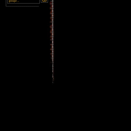
________________