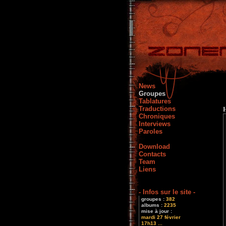
News
Groupes
Tablatures
Traductions
Chroniques
Interviews
Paroles
Download
Contacts
Team
Liens
- Infos sur le site -
groupes :
382
albums :
2235
mise à jour :
mardi 27 février
17h13 ...