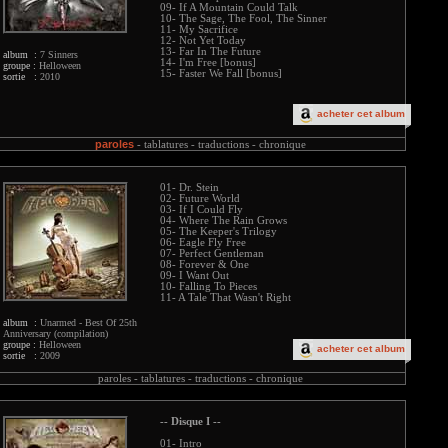
09- If A Mountain Could Talk
10- The Sage, The Fool, The Sinner
11- My Sacrifice
12- Not Yet Today
13- Far In The Future
album :
7 Sinners
14- I'm Free [bonus]
groupe :
Helloween
15- Faster We Fall [bonus]
sortie :
2010
acheter cet album
paroles
-
tablatures -
traductions -
chronique
01- Dr. Stein
02- Future World
03- If I Could Fly
04- Where The Rain Grows
05- The Keeper's Trilogy
06- Eagle Fly Free
07- Perfect Gentleman
08- Forever & One
09- I Want Out
10- Falling To Pieces
11- A Tale That Wasn't Right
album :
Unarmed - Best Of 25th
Anniversary (compilation)
groupe :
Helloween
acheter cet album
sortie :
2009
paroles -
tablatures -
traductions -
chronique
-- Disque I --
01- Intro