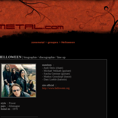
zonemetal
>
groupes
>
Helloween
HELLOWEEN
|
biographie / discographie / line up
membres :
- Andi Deris (chant)
- Michael Weikath (guitare)
- Sascha Gerstner (guitare)
- Markus Grosskopf (basse)
- Dani Loeble (batterie)
site officiel :
http://www.helloween.org
style :
Power
pays :
Allemagne
formé en :
1979