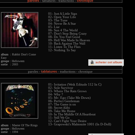
paroles
chronique
-
tablatures -
traductions -
01- Just A Little Sign
02- Open Your Life
03- The Tune
04- Never Be A Star
05- Liar
06- Sun 4 The World
07- Don't Stop Being Crazy
08- Do You Feel Good
09- Hell Was Made In Heaven
10- Back Against The Wall
11- Listen To The Flies
12- Nothing To Say
album :
Rabbit Don't Come
Easy
groupe :
Helloween
acheter cet album
sortie :
2003
tablatures
paroles -
-
traductions -
chronique
01- Irritation (Weik Editude 112 In C)
02- Sole Survivor
03- Where The Rain Grows
04- Why ?
05- Mr- Ego (Take Me Down)
06- Perfect Gentleman
07- The Game is on
08- Secret Alibi
09- Take Me Home
10- In The Middle Of A Heartbeat
11- Still We Go
12- Can't Fight Your Desire
13- Grapowski's Malmsuite 1001 (In D-Doll)
album :
Master Of The Rings
groupe :
Helloween
sortie :
1994