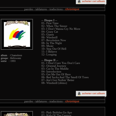
acheter cet album
chronique
paroles -
tablatures -
traductions -
-- Disque I --
01- First Time
02- When The Sinner
03- I Don't Wanna Cry No More
04- Crazy Cat
05- Giants
06- Windmill
07- Revolution Now
08- In The Night
09- Music
10- Step Out Of Hell
11- I Believe
12- Longing
album :
Chameleon
groupe :
Helloween
-- Disque II --
sortie :
1993
01- I Don't Care You Don't Care
02- Oriental Journey
03- Cut In The Middle
04- Introduction
05- Get Me Out Of Here
06- Red Socks And The Smell Of Trees
07- Ain't Got Nothin' Better
08- Windmill (démo)
acheter cet album
chronique
paroles -
tablatures -
traductions -
01- Pink Bubbles Go Ape
02- Kids Of The Century