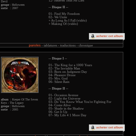
12- Heaven Tells No Lies
Devil
groupe :
Helloween
-- Disque II --
sortie :
2007
01- Find My Freedom
02- We Unite
+ As Long As I Fall (vidéo)
+ Making Of (vidéo)
acheter cet album
paroles
-
tablatures -
traductions -
chronique
-- Disque I --
01- The King for a 1000 Years
02- The Invisible Man
03- Born on Judgment Day
04- Pleasure Drone
05- Mrs. God
06- Silent Rain
-- Disque II --
01- Occasion Avenue
02- Light the Universe
album :
Keeper Of The Seven
03- Do You Know What You're Fighting For
Keys - The Legacy
04- Come Alive
groupe :
Helloween
05- Shade in the Shadow
sortie :
2005
06- Get It Up
07- My Life 4 1 More Day
acheter cet album