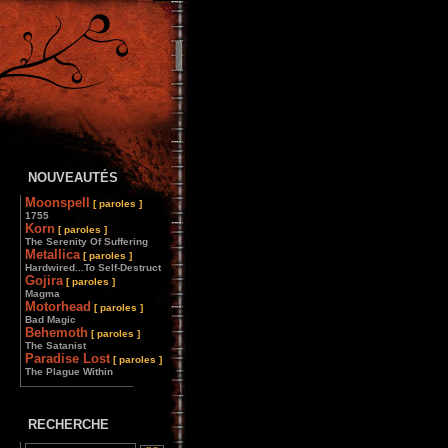
NOUVEAUTÉS
Moonspell
[ paroles ]
1755
Korn
[ paroles ]
The Serenity Of Suffering
Metallica
[ paroles ]
Hardwired...To Self-Destruct
Gojira
[ paroles ]
Magma
Motorhead
[ paroles ]
Bad Magic
Behemoth
[ paroles ]
The Satanist
Paradise Lost
[ paroles ]
The Plague Within
________________
RECHERCHE