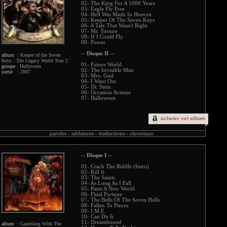
02- The King For A 1000 Years
03- Eagle Fly Free
04- Hell Was Made In Heaven
05- Keeper Of The Seven Keys
06- A Tale That Wasn't Right
07- Mr. Torture
08- If I Could Fly
09- Power
-- Disque II --
album :
Keeper of the Seven
Keys : The Legacy World Tour 2
01- Future World
groupe :
Helloween
02- The Invisible Man
sortie :
2007
03- Mrs- God
04- I Want Out
05- Dr. Stein
06- Occasion Avenue
07- Halloween
acheter cet album
paroles -
tablatures -
traductions -
chronique
-- Disque I --
01- Crack The Riddle (Intro)
02- Kill It
03- The Saints
04- As Long As I Fall
05- Paint A New World
06- Final Fortune
07- The Bells Of The Seven Hells
08- Fallen To Pieces
09- I.M.E.
10- Can Do It
11- Dreambound
album :
Gambling With The