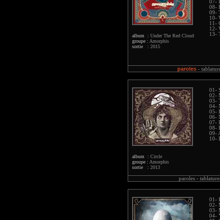
07- 
08- 
09- 
10- 
11- 
12- 
13- 
album :
Under The Red Cloud
groupe :
Amorphis
sortie :
2015
paroles
-
tablatur
01- 
02- 
03- 
04- 
05- 
06- 
07- 
08- 
09- 
10- 
album :
Circle
groupe :
Amorphis
sortie :
2013
paroles -
tablature
01- 
02-
03-
04- 