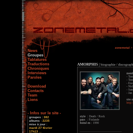
zonemetal
>
News
Groupes
Tablatures
Traductions
AMORPHIS
|
biographie / discograph
Chroniques
Interviews
memb
- Tom
Paroles
- Tom
- Esa
Download
- Nic
- San
Contacts
- Jan
Team
Liens
site o
http:
- Infos sur le site -
style :
Death / Rock
groupes :
382
pays :
Finlande
albums :
2235
formé en :
1990
mise à jour :
mardi 27 février
17h13 ...