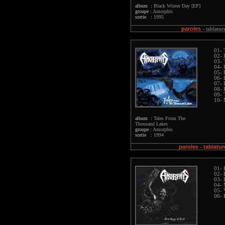
album :
Black Winter Day [EP]
groupe :
Amorphis
sortie :
1995
paroles
-
tablatur
01- 
02- 
03- 
04- 
05- 
06-
07- 
08- 
09- 
10-
album :
Tales From The
Thousand Lakes
groupe :
Amorphis
sortie :
1994
paroles
tablatur
-
01- 
02- 
03- 
04- 
05- 
06- 