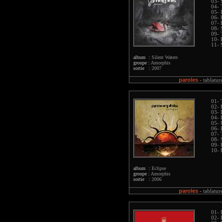
03- 
04- 
05- 
06- 
07- 
08-
09- 
10- 
11- 
album :
Silent Waters
groupe :
Amorphis
sortie :
2007
paroles
-
tablatur
01-
02- 
03- 
04- 
05- 
06- 
07-
08- 
09- 
10- 
album :
Eclipse
groupe :
Amorphis
sortie :
2006
paroles
-
tablatur
01- 
02- 