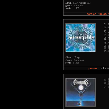
album :
My Kantele [EP]
groupe :
Amorphis
sortie :
1997
paroles
tablatur
-
01- 
02- 
03- 
04- 
05- 
06- 
07- 
08- 
09- 
10- 
11- 
album :
Elegy
groupe :
Amorphis
sortie :
1996
paroles
-
tablatur
01- 
02- 
03-
04- 