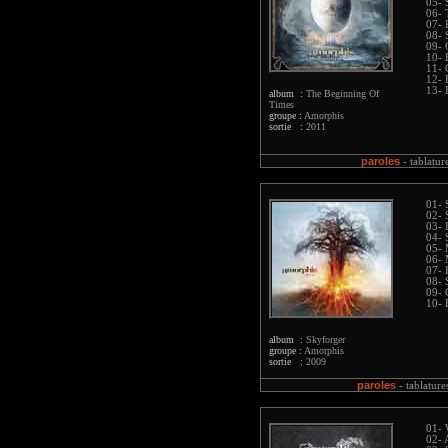
05- 
06- 
07- 
08- 
09- 
10- 
11- 
12- 
13- 
album :
The Beginning Of
Times
groupe :
Amorphis
sortie :
2011
paroles
-
tablatur
01-
02- 
03- 
04- 
05- 
06-
07- 
08- 
09- 
10- 
album :
Skyforger
groupe :
Amorphis
sortie :
2009
paroles
-
tablature
01- 
02- 