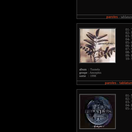
paroles
-
tablatur
01- 
02- 
03- 
04- 
05- 
06- 
07- 
08- 
09- 
10- 
album :
Tuonela
groupe :
Amorphis
sortie :
1998
paroles
tablatur
-
01- 
02- 
03- 
04- 
05- 