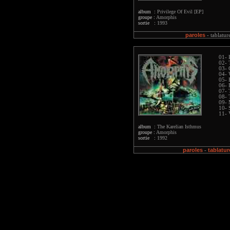
album :
Privilege Of Evil [EP]
groupe :
Amorphis
sortie :
1993
paroles
-
tablatur
01- 
02- 
03- 
04- 
05- 
06- 
07- 
08- 
09- 
10- 
11- 
album :
The Karelian Isthmus
groupe :
Amorphis
sortie :
1992
paroles
tablatur
-