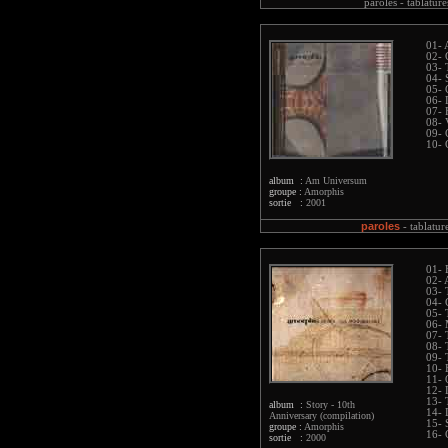
paroles -
tablature
01- 
02- 
03- 
04- 
05- 
06- 
07- 
08- 
09- 
10- 
album :
Am Universum
groupe :
Amorphis
sortie :
2001
paroles
-
tablatur
01- 
02- 
03- 
04- 
05- 
06- 
07- 
08- 
09- 
10- 
11- 
12- 
13- 
album :
Story - 10th
14- 
Anniversary (compilation)
15- 
groupe :
Amorphis
16- C
sortie :
2000