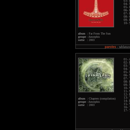
03- 
04- 
05- 
06- 
07- 
08- 
09- 
10- 
album :
Far From The Sun
groupe :
Amorphis
sortie :
2003
paroles
-
tablatur
01- 
02- 
03- 
04- 
05- 
06- 
07- 
08- 
09- 
10- 
11- 
12- 
13- 
album :
Chapters (compilation)
14- 
groupe :
Amorphis
15- W
sortie :
2003
16- 
17- 