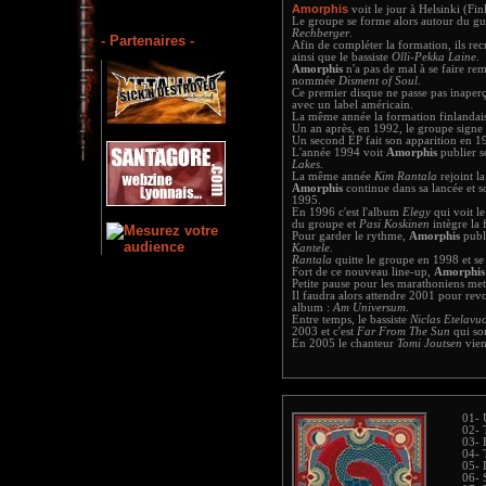
Amorphis
voit le jour à Helsinki (Fi
Le groupe se forme alors autour du gu
Rechberger
.
- Partenaires -
Afin de compléter la formation, ils rec
ainsi que le bassiste
Olli-Pekka Laine
.
Amorphis
n'a pas de mal à se faire re
nommée
Disment of Soul
.
Ce premier disque ne passe pas inaper
avec un label américain.
La même année la formation finlandais
Un an après, en 1992, le groupe signe
Un second EP fait son apparition en 
L'année 1994 voit
Amorphis
publier s
Lakes
.
La même année
Kim Rantala
rejoint l
Amorphis
continue dans sa lancée et s
1995.
En 1996 c'est l'album
Elegy
qui voit le
du groupe et
Pasi Koskinen
intègre la
Pour garder le rythme,
Amorphis
publ
Kantele
.
Rantala
quitte le groupe en 1998 et se
Fort de ce nouveau line-up,
Amorphis
Petite pause pour les marathoniens met
Il faudra alors attendre 2001 pour rev
album :
Am Universum
.
Entre temps, le bassiste
Niclas Etelavuo
2003 et c'est
Far From The Sun
qui sor
En 2005 le chanteur
Tomi Joutsen
vien
01- 
02- 
03- 
04- 
05- 
06- 