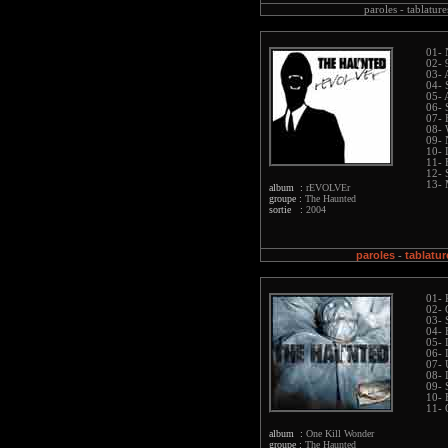
paroles -
tablature
01-
02- 
03- 
04- 
05- 
06- 
07- 
08- 
09- 
10- 
11- 
12- 
13-
album :
rEVOLVEr
groupe :
The Haunted
sortie :
2004
paroles
tablatur
-
01- 
02- 
03- 
04- 
05- 
06-
07- 
08- 
09- 
10- 
11- 
album :
One Kill Wonder
groupe :
The Haunted