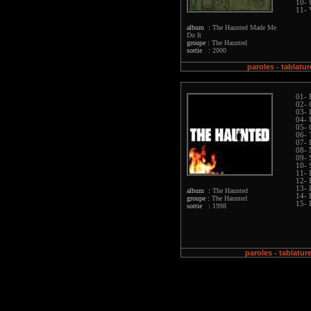
10- 
11- 
album :
The Haunted Made Me
Do It
groupe :
The Haunted
sortie :
2000
paroles
tablatur
-
01- 
02-
03- 
04- 
05- 
06- 
07- 
08-
09- 
10- 
11- 
12- 
13- L
album :
The Haunted
14- 
groupe :
The Haunted
15- 
sortie :
1998
paroles
tablatur
-