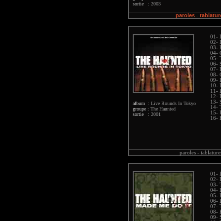
sortie :
2003
paroles
tablatur
-
01- 
02- 
03- 
04-
05- 
06- 
07- 
08- 
09- 
10- 
11- 
12- 
13- 
album :
Live Rounds In Tokyo
14- 
groupe :
The Haunted
15- 
sortie :
2001
16- 
paroles -
tablature
01- 
02- 
03- 
04- 
05- 
06- 
07- 
08- 
09- 