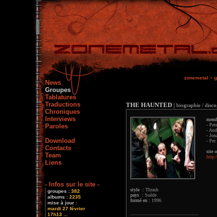
zonemetal
>
g
News
Groupes
Tablatures
Traductions
THE HAUNTED
|
biographie / disco
Chroniques
Interviews
memb
- Pet
Paroles
- And
- Jon
Download
- Per
Contacts
site o
Team
http:
Liens
- Infos sur le site -
style :
Thrash
groupes :
382
pays :
Suède
albums :
2235
formé en :
1996
mise à jour :
mardi 27 février
17h13 ...