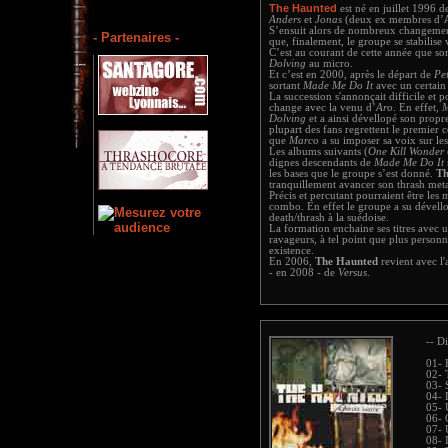
The Haunted
est né en juillet 1996 d
Anders
et
Jonas
(deux ex membres d’
S’ensuit alors de nombreux changemen
- Partenaires -
que, finalement, le groupe se stabilise
C’est au courant de cette année que s
Dolving
au micro.
Et c’est en 2000, après le départ de
Pe
sortant
Made Me Do It
avec un certai
La succession s'annonçait difficile et 
change avec la venu d’
Aro
. En effet,
M
Dolving
et a ainsi dévellopé son propr
plupart des fans regrettent le premier 
que
Marco
a su imposer sa voix sur le
Les albums suivants (
One Kill Wonder
dignes descendants de
Made Me Do It
les bases que le groupe s’est donné.
Th
tranquillement avancer son thrash meta
Précis et percutant pourraient être les 
combo. En effet le groupe a su dévello
death/thrash à la suédoise.
La formation enchaine ses titres avec un
ravageurs, à tel point que plus personn
existence.
En 2006,
The Haunted
revient avec l
- en 2008 - de
Versus
.
-- Di
01- 
02- 
03- 
04- 
05- 
06- 
07- 
08- 