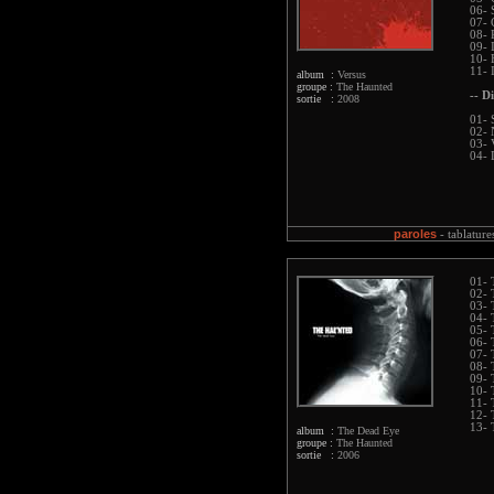
06- 
07- 
08- 
09- 
10- 
11- 
album :
Versus
groupe :
The Haunted
-- Di
sortie :
2008
01- 
02- 
03- 
04- 
paroles
-
tablature
01- 
02- 
03- 
04- 
05- 
06- 
07- 
08- 
09- 
10- 
11- 
12- 
13- 
album :
The Dead Eye
groupe :
The Haunted
sortie :
2006