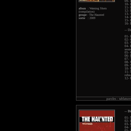
09- 
10- 
11- 
album :
Warning Shots
12- 
(compilation)
13- 
groupe :
The Haunted
14-
sortie :
2009
15- 
16- 
-- Di
01- 
02- 
03- 
04- 
sess
05- 
06- 
07- 
08- 
09- 
10- 
11- 
rehe
12- 
paroles -
tablature
-- Di
01- 
02- 
03- 
04- 
05-