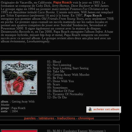
Papa Roach
Originaire de Vacaville, en Californie,
voit le jour en 1993. La
formation se compose de
Coby Dick
,
Jerry Horton
,
Dave Buckner
et
Will James
.
Le groupe signe en 1994 un premier maxi intitulé
Potatoes For Chrismas
et en
1995 un deuxième intitulé
Caca Bonita
. L'année suivante, Will James est remplacé
par Tobin Esperance (seulement 16 ans) à la basse. En 1997,
Papa Roach
enregistre son premier album
Old Friends From Young Years
, avec seulement 700$
en poche. Ce premier opus connaît un succès inattendu sur les radios locales et
permet aux quatres compères de jouer avec Suicidal Tendencies, Sevendust et
Powerman 5000. Il signe également un contrat avec la maison de disques
Dreamworks Records et, en l'an 2000, Papa Roach enregistre l'album
Infest
. A base
de musique hybride, mixant hip-hop et metal, Papa Roach remporte un enorme
succès avec ce second album. Le groupe revient alors deux ans plus tard avec un
album événement,
Lovehatetragedy
.
01- Blood
02- Not Listening
03- Stop Looking Start Seeing
04- Take Me
05- Getting Away With Murder
06- Be Free
07- Done With You
08- Scars
09- Sometimes
10- Blanket Of Fear
11- Tyranny Of Normality
12- Do Or Die
album :
Getting Away With
Murder
groupe :
Papa Roach
acheter cet album
sortie :
2004
paroles
tablatures
traductions
chronique
-
-
-
01- M-80 ( Explosive Energy Movement )