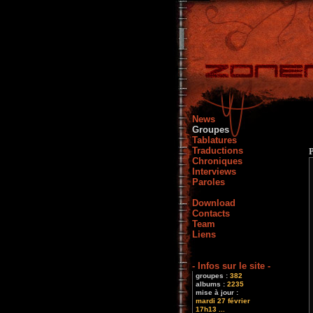
News
Groupes
Tablatures
Traductions
Chroniques
Interviews
Paroles
Download
Contacts
Team
Liens
- Infos sur le site -
groupes :
382
albums :
2235
mise à jour :
mardi 27 février
17h13 ...