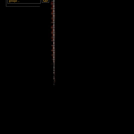
________________