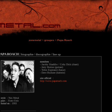
zonemetal
>
groupes
>
Papa Roach
PAPA ROACH
|
biographie / discographie / line up
membres :
- Jacoby Shaddiw / Coby Dick (chant)
- Jerry Horton (guitare)
- Tobin Esperance (basse)
- Dave Buckner (batterie)
site officiel :
http://www.paparoach.com
style :
Neo Metal
pays :
Etats-Unis
formé en :
1993