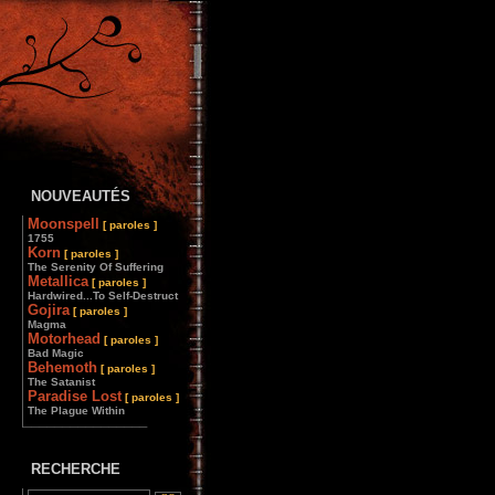
NOUVEAUTÉS
Moonspell
[ paroles ]
1755
Korn
[ paroles ]
The Serenity Of Suffering
Metallica
[ paroles ]
Hardwired...To Self-Destruct
Gojira
[ paroles ]
Magma
Motorhead
[ paroles ]
Bad Magic
Behemoth
[ paroles ]
The Satanist
Paradise Lost
[ paroles ]
The Plague Within
________________
RECHERCHE