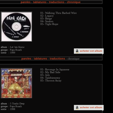
paroles
tablatures
traductions
chronique
-
-
-
01- Walking Thru Barbed Wire
02- Legacy
03- Binge
04- Snakes
05- Tight Rope
album :
Let 'em Know
groupe :
Papa Roach
acheter cet album
sortie :
1999
paroles
tablatures
traductions
-
-
-
chronique
01- Revenge In Japanese
02- My Bad Side
03- July
04- Tambienemy
05- Thrown Away
album :
5 Tracks Deep
groupe :
Papa Roach
acheter cet album
sortie :
1998