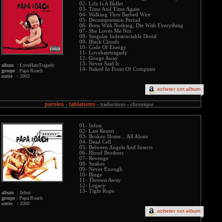
02- Life Is A Bullet
03- Time And Time Again
04- Walking Thru Barbed Wire
05- Decompression Period
06- Born With Nothing, Die With Everything
07- She Loves Me Not
08- Singular Indestructable Droid
09- Black Clouds
10- Code Of Energy
11- Lovehatetragedy
12- Gouge Away
13- Never Said It
album :
LoveHateTragedy
14- Naked In Front Of Computer
groupe :
Papa Roach
sortie :
2002
acheter cet album
paroles
tablatures
-
-
traductions -
chronique
01- Infest
02- Last Resort
03- Broken Home... All Alone
04- Dead Cell
05- Between Angels And Insects
06- Blood Brothers
07- Revenge
08- Snakes
09- Never Enough
10- Binge
11- Thrown Away
12- Legacy
13- Tight Rope
album :
Infest
groupe :
Papa Roach
sortie :
2000
acheter cet album