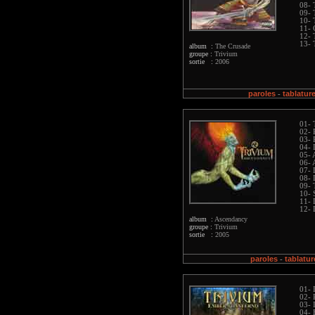
08- 
09- 
10- 
11- 
12- 
13- 
album :
The Crusade
groupe :
Trivium
sortie :
2006
paroles
tablatur
-
01- 
02- 
03- 
04- 
05- 
06- 
07- 
08- 
09- 
10- 
11- 
12- 
album :
Ascendancy
groupe :
Trivium
sortie :
2005
paroles
tablatur
-
01- 
02- 
03- 
04- 