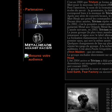
Trivium
C'est en 2000 que
se forme ap
Matt
jouer le morceau
Self Esteem
d'
Of
Pour l'anecdote, le nom de la formation
- Partenaires -
écoles du savoir : la grammaire, la rhét
correspond bien à la musique de
Triv
Après une série de concerts locaux, le c
Matt Heafy
qui prend les commandes d
Durant deux années,
Trivium
répète et
En 2002, c'est la première consécrati
guitariste Metal aux Orlando Metal Aw
L'année suivante, en 2003,
Trivium
ent
Le jeune groupe (le plus vieux membre 
remarquer et signe avec le label allem
La formation étatsunienne s'en va de s
premier opus, qui sort la même année.
Quelques changements de line-up plus ta
rejoint les rangs du groupe. A la reche
auditions. C'est alors
Paolo Gregoletto
Iron Maiden
d'
- qui est retenu.
Le groupe enchaîne directement sur 
Head
.
L'été 2004 arrive et
Trivium
a déjà pre
Ascendancy
est enregistré dès septem
sort courant 2005.
Le groupe reprend la route et repart 
Iced Earth
Fear Factory
,
ou encore
01- 
02- 
03- 
04- 
05- 
06- 
07- 
08- 
09- 