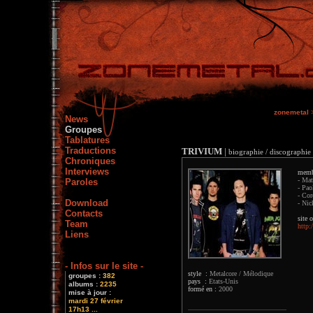
zonemetal
News
Groupes
Tablatures
Traductions
TRIVIUM
|
biographie / discographie 
Chroniques
Interviews
memb
- Mat
Paroles
- Pao
- Cor
Download
- Nic
Contacts
site o
Team
http:
Liens
- Infos sur le site -
style :
Metalcore / Mélodique
groupes :
382
pays :
Etats-Unis
albums :
2235
formé en :
2000
mise à jour :
mardi 27 février
17h13 ...