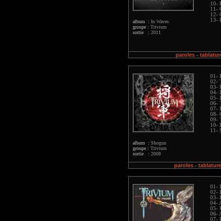
10- 
11- 
12- 
13- 
album :
In Waves
groupe :
Trivium
sortie :
2011
paroles
tablatur
-
01- 
02- 
03-
04- 
05- 
06- 
07- 
08- 
09- 
10- 
11- 
album :
Shogun
groupe :
Trivium
sortie :
2008
paroles
tablatur
-
01- 
02- 
03- 
04- 
05- 
06- 
07- 