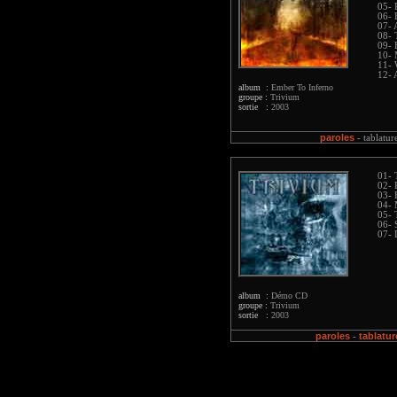
05- 
06- 
07- 
08- 
09- 
10- 
11- 
12- 
album :
Ember To Inferno
groupe :
Trivium
sortie :
2003
paroles
-
tablatur
01- 
02- 
03- 
04- 
05- 
06- 
07-
album :
Démo CD
groupe :
Trivium
sortie :
2003
paroles
tablatur
-