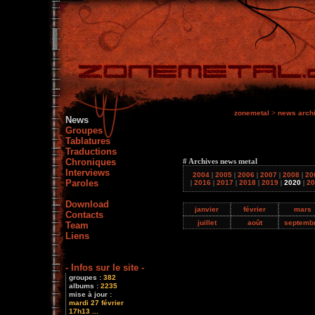
zonemetal
>
news arch
News
Groupes
Tablatures
Traductions
Chroniques
# Archives news metal
Interviews
2004
|
2005
|
2006
|
2007
|
2008
|
20
Paroles
|
2016
|
2017
|
2018
|
2019
|
2020
|
20
Download
janvier
février
mars
Contacts
juillet
août
septemb
Team
Liens
- Infos sur le site -
groupes :
382
albums :
2235
mise à jour :
mardi 27 février
17h13 ...