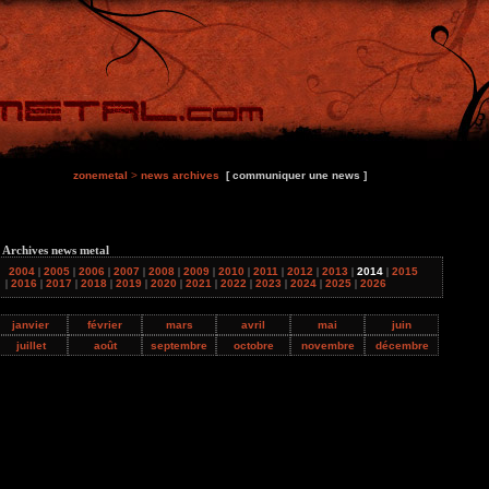
zonemetal
>
news archives
[ communiquer une news ]
 Archives news metal
2004
|
2005
|
2006
|
2007
|
2008
|
2009
|
2010
|
2011
|
2012
|
2013
|
2014
|
2015
|
2016
|
2017
|
2018
|
2019
|
2020
|
2021
|
2022
|
2023
|
2024
|
2025
|
2026
janvier
février
mars
avril
mai
juin
juillet
août
septembre
octobre
novembre
décembre