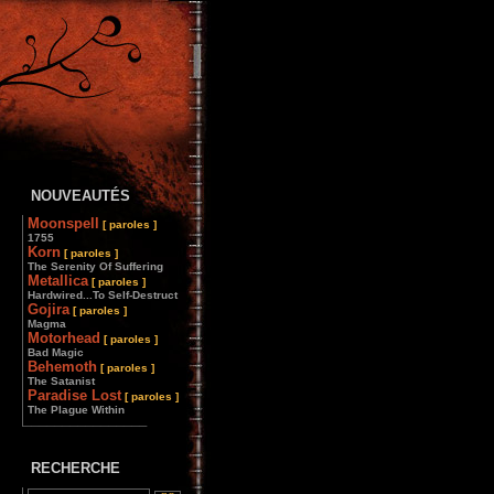
NOUVEAUTÉS
Moonspell
[ paroles ]
1755
Korn
[ paroles ]
The Serenity Of Suffering
Metallica
[ paroles ]
Hardwired...To Self-Destruct
Gojira
[ paroles ]
Magma
Motorhead
[ paroles ]
Bad Magic
Behemoth
[ paroles ]
The Satanist
Paradise Lost
[ paroles ]
The Plague Within
________________
RECHERCHE