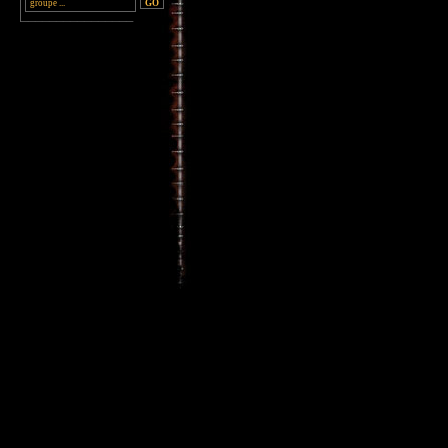
________________