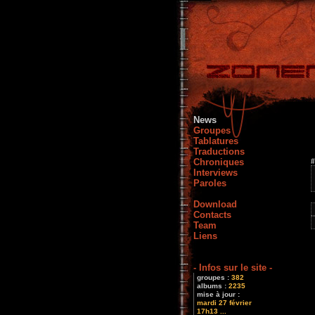
News
Groupes
Tablatures
Traductions
Chroniques
#
Interviews
Paroles
Download
Contacts
Team
Liens
- Infos sur le site -
groupes :
382
albums :
2235
mise à jour :
mardi 27 février
17h13 ...