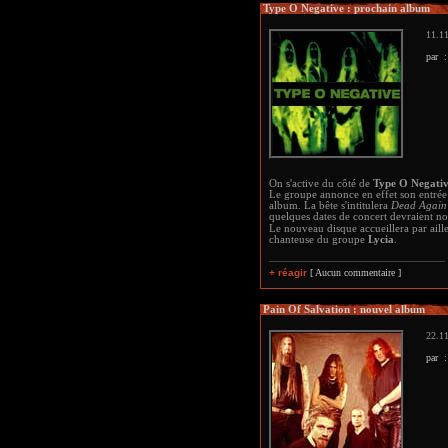
Type O Negative : prochain album
11.11
par 
On s'active du côté de
Type O Negati
Le groupe annonce en effet son entrée
album. La bête s'intitulera
Dead Again
quelques dates de concert devraient no
Le nouveau disque accueillera par aill
chanteuse du groupe
Lycia
.
+ réagir
[ Aucun commentaire ]
Pain Of Salvation : nouvel album
22.11
par 