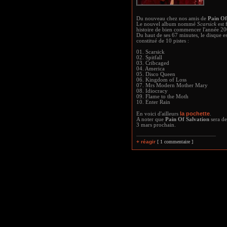
Du nouveau chez nos amis de
Pain Of
Le nouvel album nommé
Scarsick
est f
histoire de bien commencer l'année 20
Du haut de ses 67 minutes, le disque es
constitué de 10 pistes :
01. Scarsick
02. Spitfall
03. Cribcaged
04. America
05. Disco Queen
06. Kingdom of Loss
07. Mrs Modern Mother Mary
08. Idiocracy
09. Flame to the Moth
10. Enter Rain
la pochette
En voici d'ailleurs
.
A noter que
Pain Of Salvation
sera de
3 mars prochain.
+ réagir
[ 1 commentaire ]