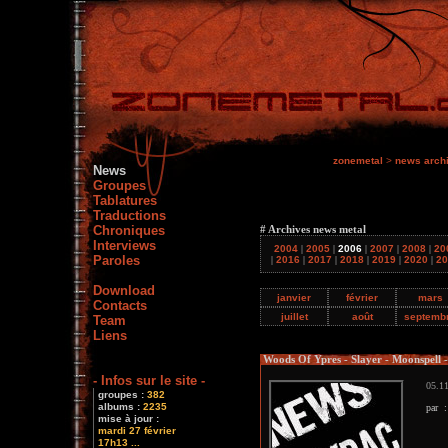
zonemetal
>
news arch
News
Groupes
Tablatures
Traductions
Chroniques
# Archives news metal
Interviews
2004
|
2005
|
2006
|
2007
|
2008
|
20
Paroles
|
2016
|
2017
|
2018
|
2019
|
2020
|
20
Download
janvier
février
mars
Contacts
juillet
août
septemb
Team
Liens
Woods Of Ypres - Slayer - Moonspell -
- Infos sur le site -
05.11
groupes :
382
albums :
2235
par 
mise à jour :
mardi 27 février
17h13 ...