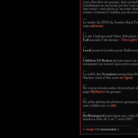
vous cherchez un groupe, alors postul
Candlemass en envoyant un lien web av
faut trois) + une photo (c’est triste he
existez vraiment n’oubliez pas de prév
---
Le trailer du DVD du
Sweden Rock Fe
adresse
cette
.
---
Le site
Underground Video Television
The Light
Fall
tournée l’été dernier :
---
Lordi
jouait à Londres pour Hallowee
---
Children Of Bodom
devrait entrer en
enregistrer un nouvel opus prévu pour
---
La vidéo des
Scorpions
interprétant
Ro
en ligne
Wacken vient d’être mise
.
---
De courts extraits audio du prochain 
MySpace
page
du groupe.
---
De jolies photos de plusieurs groupes 
site
sont visibles sur ce
.
---
Dodheimsgard
participera aux cotés d'
tiendra à Oslo du 5 au 7 avril 2007.
+ réagir
[ 6 commentaires ]