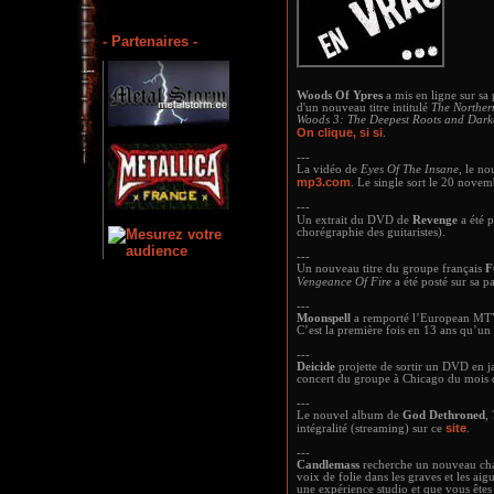
- Partenaires -
Woods Of Ypres
a mis en ligne sur s
d'un nouveau titre intitulé
The Northe
Woods 3: The Deepest Roots and Dark
On clique, si si
.
---
La vidéo de
Eyes Of The Insane
, le n
mp3.com
. Le single sort le 20 nove
---
Un extrait du DVD de
Revenge
a été p
chorégraphie des guitaristes).
---
Un nouveau titre du groupe français
F
Vengeance Of Fire
a été posté sur sa 
---
Moonspell
a remporté l’European MTV
C’est la première fois en 13 ans qu’un
---
Deicide
projette de sortir un DVD en j
concert du groupe à Chicago du mois d
---
Le nouvel album de
God Dethroned
,
site
intégralité (streaming) sur ce
.
---
Candlemass
recherche un nouveau chan
voix de folie dans les graves et les ai
une expérience studio et que vous êtes 