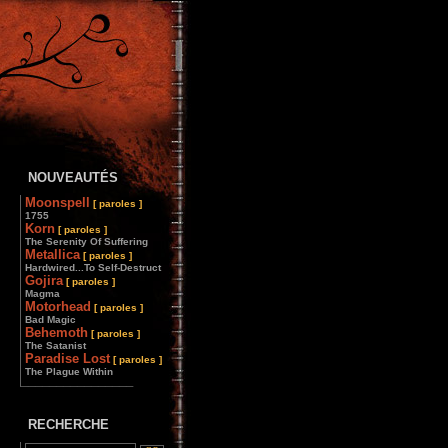
NOUVEAUTÉS
Moonspell
[ paroles ]
1755
Korn
[ paroles ]
The Serenity Of Suffering
Metallica
[ paroles ]
Hardwired...To Self-Destruct
Gojira
[ paroles ]
Magma
Motorhead
[ paroles ]
Bad Magic
Behemoth
[ paroles ]
The Satanist
Paradise Lost
[ paroles ]
The Plague Within
________________
RECHERCHE