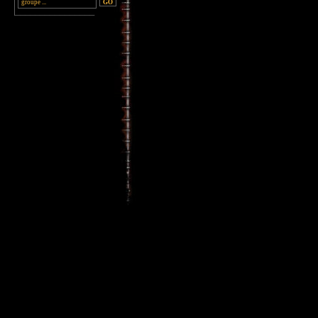
________________