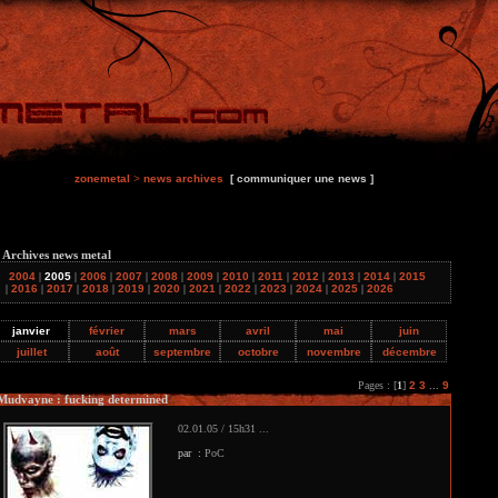
zonemetal
>
news archives
[ communiquer une news ]
 Archives news metal
2004
|
2005
|
2006
|
2007
|
2008
|
2009
|
2010
|
2011
|
2012
|
2013
|
2014
|
2015
|
2016
|
2017
|
2018
|
2019
|
2020
|
2021
|
2022
|
2023
|
2024
|
2025
|
2026
janvier
février
mars
avril
mai
juin
juillet
août
septembre
octobre
novembre
décembre
Pages : [
1
]
2
3
...
9
Mudvayne : fucking determined
02.01.05 / 15h31 ...
par :
PoC