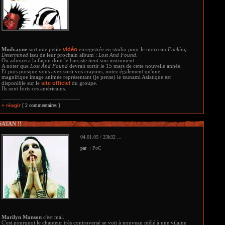
vidéo
Mudvayne
sort une petite
enregistrée en studio pour le morceau
Fucking
Determined
issu de leur prochain album :
Lost And Found
.
On admirera la façon dont le bassiste tient son instrument.
A noter que
Lost And Found
devrait sortir le 15 mars de cette nouvelle année.
Et puis puisque vous avez sorti vos crayons, notez également qu'une
magnifique image animée représentant (je pense) le tsunami Asiatique est
site officiel
disponible sur le
du groupe.
Ils sont forts ces américains.
+ réagir
[ 2 commentaires ]
SATAN !!
04.01.05 / 23h32 ...
par :
PoC
Marilyn Manson
c'est mal.
C'est pourquoi le chanteur très controversé se voit à nouveau mêlé à une vilaine