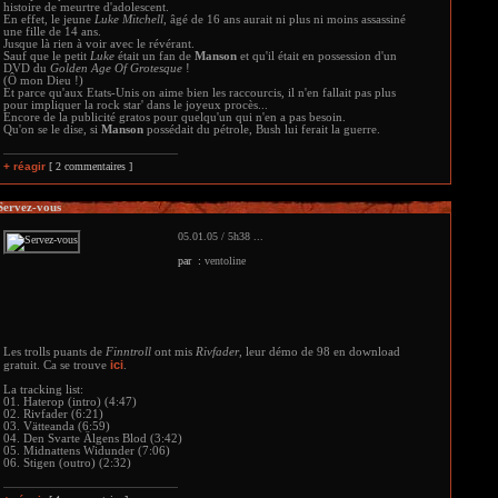
histoire de meurtre d'adolescent.
En effet, le jeune
Luke Mitchell
, âgé de 16 ans aurait ni plus ni moins assassiné
une fille de 14 ans.
Jusque là rien à voir avec le révérant.
Sauf que le petit
Luke
était un fan de
Manson
et qu'il était en possession d'un
DVD du
Golden Age Of Grotesque
!
(Ô mon Dieu !)
Et parce qu'aux Etats-Unis on aime bien les raccourcis, il n'en fallait pas plus
pour impliquer la rock star' dans le joyeux procès...
Encore de la publicité gratos pour quelqu'un qui n'en a pas besoin.
Qu'on se le dise, si
Manson
possédait du pétrole, Bush lui ferait la guerre.
+ réagir
[ 2 commentaires ]
Servez-vous
05.01.05 / 5h38 ...
par :
ventoline
Les trolls puants de
Finntroll
ont mis
Rivfader
, leur démo de 98 en download
ici
gratuit. Ca se trouve
.
La tracking list:
01. Haterop (intro) (4:47)
02. Rivfader (6:21)
03. Vätteanda (6:59)
04. Den Svarte Älgens Blod (3:42)
05. Midnattens Widunder (7:06)
06. Stigen (outro) (2:32)