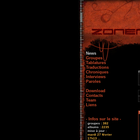
News
Groupes
Tablatures
Traductions
Chroniques
#
Interviews
Paroles
Download
Contacts
Team
Liens
- Infos sur le site -
groupes :
382
albums :
2235
mise à jour :
mardi 27 février
17h13 ...