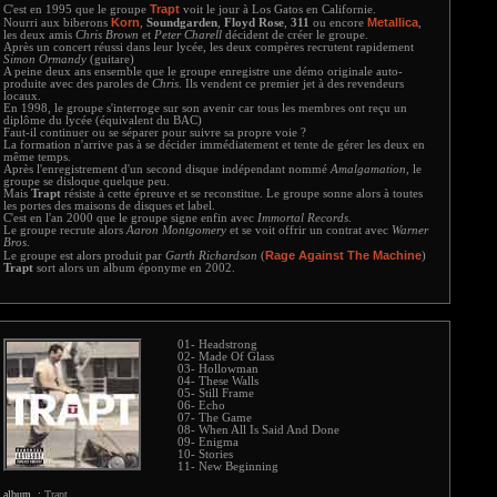
Trapt
C'est en 1995 que le groupe
voit le jour à Los Gatos en Californie.
Korn
Metallica
Nourri aux biberons
,
Soundgarden
,
Floyd Rose
,
311
ou encore
,
les deux amis
Chris Brown
et
Peter Charell
décident de créer le groupe.
Après un concert réussi dans leur lycée, les deux compères recrutent rapidement
Simon Ormandy
(guitare)
A peine deux ans ensemble que le groupe enregistre une démo originale auto-
produite avec des paroles de
Chris
. Ils vendent ce premier jet à des revendeurs
locaux.
En 1998, le groupe s'interroge sur son avenir car tous les membres ont reçu un
diplôme du lycée (équivalent du BAC)
Faut-il continuer ou se séparer pour suivre sa propre voie ?
La formation n'arrive pas à se décider immédiatement et tente de gérer les deux en
même temps.
Après l'enregistrement d'un second disque indépendant nommé
Amalgamation
, le
groupe se disloque quelque peu.
Mais
Trapt
résiste à cette épreuve et se reconstitue. Le groupe sonne alors à toutes
les portes des maisons de disques et label.
C'est en l'an 2000 que le groupe signe enfin avec
Immortal Records
.
Le groupe recrute alors
Aaron Montgomery
et se voit offrir un contrat avec
Warner
Bros
.
Rage Against The Machine
Le groupe est alors produit par
Garth Richardson
(
)
Trapt
sort alors un album éponyme en 2002.
01- Headstrong
02- Made Of Glass
03- Hollowman
04- These Walls
05- Still Frame
06- Echo
07- The Game
08- When All Is Said And Done
09- Enigma
10- Stories
11- New Beginning
album :
Trapt