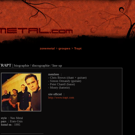
zonemetal
>
groupes
>
Trapt
TRAPT
|
biographie / discographie / line up
membres :
- Chris Brown (chant + guitare)
- Simon Ormandy (guitare)
- Peter Charell (basse)
- Monty (batterie)
site officiel :
http://www.trapt.com
style :
Neo Metal
pays :
Etats-Unis
formé en :
1995