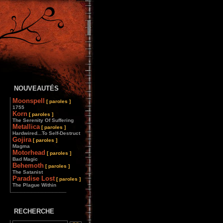
NOUVEAUTÉS
Moonspell
[ paroles ]
1755
Korn
[ paroles ]
The Serenity Of Suffering
Metallica
[ paroles ]
Hardwired...To Self-Destruct
Gojira
[ paroles ]
Magma
Motorhead
[ paroles ]
Bad Magic
Behemoth
[ paroles ]
The Satanist
Paradise Lost
[ paroles ]
The Plague Within
________________
RECHERCHE