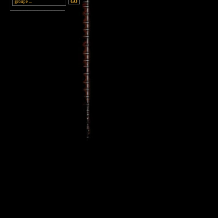
________________