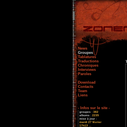
News
Groupes
Tablatures
Traductions
Chroniques
Interviews
Paroles
Download
Contacts
Team
Liens
- Infos sur le site -
groupes :
382
albums :
2235
mise à jour :
mardi 27 février
17h13 ...