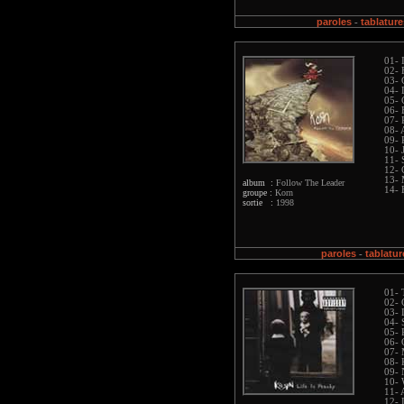
paroles
tablature
-
01- 
02- 
03- 
04- 
05- 
06- 
07- 
08- 
09- 
10- 
11- 
12- 
13- 
album :
Follow The Leader
14- 
groupe :
Korn
sortie :
1998
paroles
tablatur
-
01- 
02- 
03- 
04- 
05- 
06-
07- 
08-
09- 
10- 
11- 
12- 