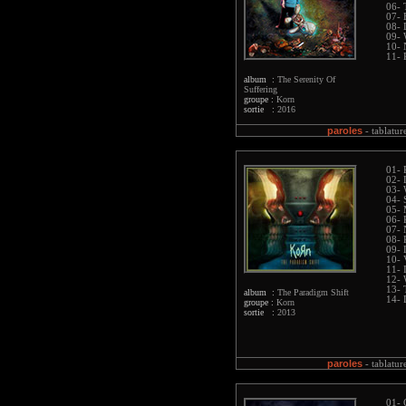
06- 
07- 
08- 
09- 
10- 
11- 
album :
The Serenity Of
Suffering
groupe :
Korn
sortie :
2016
paroles
-
tablatur
01- 
02- 
03- 
04- 
05- 
06- 
07- 
08- 
09- 
10- 
11- 
12- 
13- 
album :
The Paradigm Shift
14- 
groupe :
Korn
sortie :
2013
paroles
-
tablatur
01- 