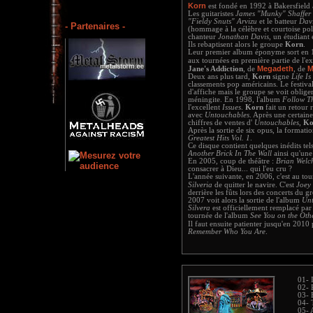
Korn
est fondé en 1992 à Bakersfield 
Les guitaristes
James "Munky" Shaffer
"Fieldy Snuts" Arvizu
et le batteur
Davi
- Partenaires -
(hommage à la célèbre et courtoise pol
chanteur
Jonathan Davis
, un étudiant
Ils rebaptisent alors le groupe
Korn
.
Leur premier album éponyme sort en 199
aux tournées en première partie de l'e
Megadeth
M
Jane's Addiction
, de
, de
Deux ans plus tard,
Korn
signe
Life I
classements pop américains. Le festival
d'affiche mais le groupe se voit oblige
méningite. En 1998, l'album
Follow T
l'excellent
Issues
.
Korn
fait un retour 
avec
Untouchables
. Après une certain
chiffres de ventes d'
Untouchables
,
Ko
Après la sortie de six opus, la forma
Greatest Hits Vol. 1
.
Ce disque contient quelques inédits te
Another Brick In The Wall
ainsi qu'une
En 2005, coup de théâtre :
Brian Welc
consacrer à Dieu... qui l'eu cru ?
L'année suivante, en 2006, c'est au to
Silveria
de quitter le navire. C'est
Joey
derrière les fûts lors des concerts du g
2007 voit alors la sortie de l'album
Unt
Silvera
est officiellement remplacé pa
tournée de l'album
See You on the Oth
Il faut ensuite patienter jusqu'en 201
Remember Who You Are
.
01- 
02- 
03- 
04- 
05- 