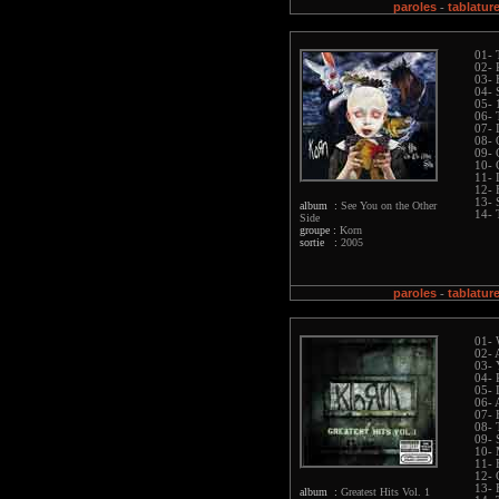
paroles
tablatur
-
01- 
02- P
03- 
04- 
05- 
06-
07- 
08- 
09-
10- 
11- 
12- 
13- S
album :
See You on the Other
14- 
Side
groupe :
Korn
sortie :
2005
paroles
tablatur
-
01- 
02- 
03- 
04- 
05- 
06- 
07- 
08- 
09-
10-
11- 
12- 
13- 
album :
Greatest Hits Vol. 1