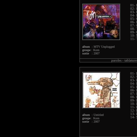
01- 
02- 
03- 
04- 
05- 
06- 
07- 
08- 
09-
10- 
11-
album :
MTV Unplugged
groupe :
Korn
sortie :
2007
paroles -
tablature
01- 
02- 
03- 
04- 
05- 
06- 
07- 
08- 
09- 
10- 
11- 
12- 
13- 
album :
Untitled
14- 
groupe :
Korn
sortie :
2007