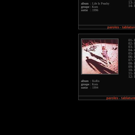
13- 
album :
Life Is Peachy
14- 
groupe :
Korn
sortie :
1996
paroles
tablatur
-
01- 
02- 
03- 
04- 
05- 
06- 
07- 
08- 
09- 
10- 
11- 
12-
album :
KoRn
groupe :
Korn
sortie :
1994
paroles
tablatur
-