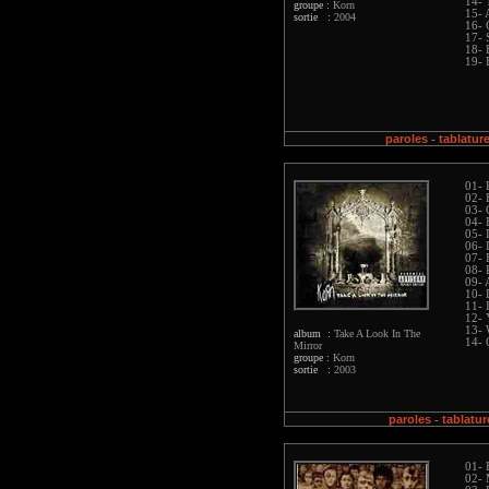
14- 
groupe :
Korn
15- 
sortie :
2004
16- 
17- 
18- 
19- 
paroles
tablatur
-
01- 
02- 
03- 
04- 
05- 
06- 
07- 
08- 
09- 
10- 
11- 
12- 
13- 
album :
Take A Look In The
14- 
Mirror
groupe :
Korn
sortie :
2003
paroles
tablatur
-
01- 
02- 