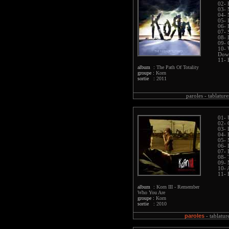
02- 
03- 
04- N
05- 
06- 
07- 
08- 
09- 
10- 
Dow
11- 
album :
The Path Of Totality
groupe :
Korn
sortie :
2011
paroles -
tablature
01- 
02- 
03- 
04- 
05-
06- 
07- 
08- 
09- 
10- 
11- 
album :
Korn III - Remember
Who You Are
groupe :
Korn
sortie :
2010
paroles
-
tablatur