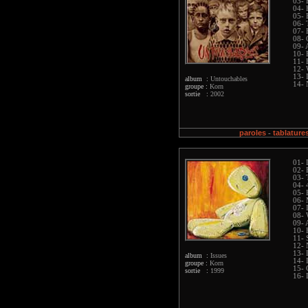
03- 
04- 
05- 
06- 
07- 
08- 
09- 
10- 
11- 
12- 
13- 
album :
Untouchables
14- 
groupe :
Korn
sortie :
2002
paroles
tablature
-
01- 
02- 
03- 
04- 
05- 
06-
07- 
08-
09- 
10-
11-
12-
13- 
album :
Issues
14- 
groupe :
Korn
15- 
sortie :
1999
16- 