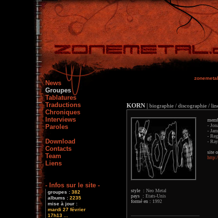
zonemeta
News
Groupes
Tablatures
Traductions
KORN
|
biographie / discographie / lin
Chroniques
Interviews
memb
- Jon
Paroles
- Jam
- Reg
Download
- Ray
Contacts
site o
Team
http
Liens
- Infos sur le site -
style :
Neo Metal
groupes :
382
pays :
Etats-Unis
albums :
2235
formé en :
1992
mise à jour :
mardi 27 février
17h13 ...