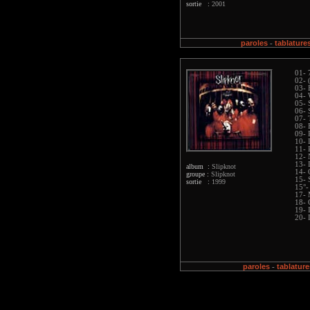
sortie :
2001
paroles
tablature
-
01-
02- (
03- 
04- 
05- 
06- 
07- 
08- 
09- 
10- 
11- 
12- 
13- 
album :
Slipknot
14- 
groupe :
Slipknot
15- 
sortie :
1999
15°-
17- 
18- 
19- 
20- 
paroles
tablature
-