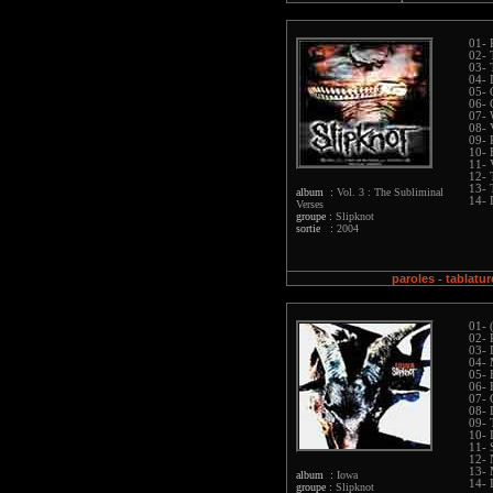
01- 
02- 
03- 
04- 
05- 
06- 
07-
08- 
09- 
10- 
11- 
12- 
13- 
album :
Vol. 3 : The Subliminal
14- 
Verses
groupe :
Slipknot
sortie :
2004
paroles
tablatur
-
01- 
02- 
03- 
04- 
05- 
06- 
07- 
08- 
09- 
10- 
11- 
12- 
13- 
album :
Iowa
14- 
groupe :
Slipknot