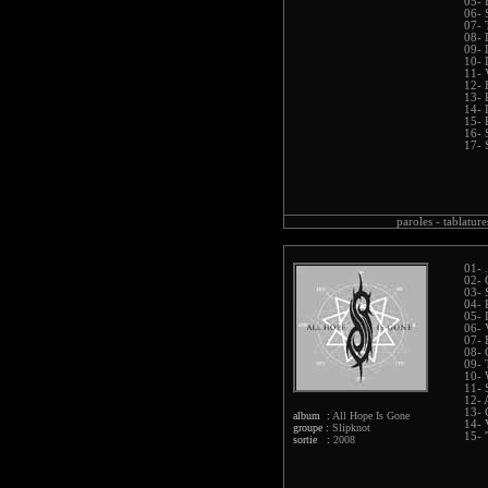
05- 
06- 
07- 
08- 
09- 
10- 
11- 
12- 
13- 
14- 
15- 
16- 
17- 
paroles -
tablature
01- 
02- 
03- 
04- 
05- 
06- 
07- 
08- 
09- 
10- 
11- 
12- 
13- 
album :
All Hope Is Gone
14- 
groupe :
Slipknot
15- 
sortie :
2008