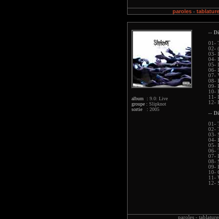
paroles
tablatur
-
-- Di
01- 
02- (
03- 
04- 
05- 
06- 
07- 
08- 
09- 
10- 
11- 
album :
9.0: Live
12- 
groupe :
Slipknot
sortie :
2005
-- Di
01- 
02- 
03- 
04- 
05- 
06- 
07- 
08- 
09- 
10- 
11- 
12- 
paroles -
tablature