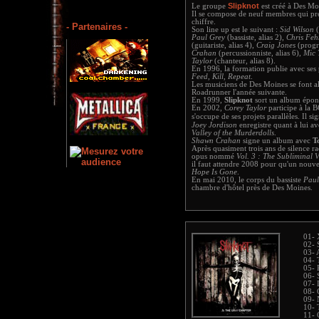
Slipknot
Le groupe
est créé à Des Mo
Il se compose de neuf membres qui 
chiffre.
- Partenaires -
Son line up est le suivant :
Sid Wilson
(
Paul Grey
(bassiste, alias 2),
Chris Feh
(guitariste, alias 4),
Craig Jones
(progr
Crahan
(percussionniste, alias 6),
Mic
Taylor
(chanteur, alias 8).
En 1996, la formation publie avec ses
Feed, Kill, Repeat
.
Les musiciens de Des Moines se font al
Roadrunner l'année suivante.
En 1999,
Slipknot
sort un album épony
En 2002,
Corey Taylor
participe à la 
s'occupe de ses projets parallèles. Il s
Joey Jordison
enregistre quant à lui av
Valley of the Murderdolls
.
Shawn Crahan
signe un album avec
T
Après quasiment trois ans de silence r
opus nommé
Vol. 3 : The Subliminal V
il faut attendre 2008 pour qu'un nouv
Hope Is Gone
.
En mai 2010, le corps du bassiste
Paul
chambre d'hôtel près de Des Moines.
01-
02- 
03- 
04- 
05- 
06- 
07- 
08-
09-
10- 
11- 