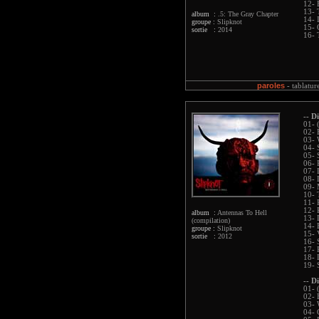
12- 
13- 
album :
.5: The Gray Chapter
14- 
groupe :
Slipknot
15- 
sortie :
2014
16- 
paroles
-
tablatur
-- Di
01- 
02- 
03- 
04- 
05- 
06- 
07- 
08- 
09- 
10- 
11- 
12- 
album :
Antennas To Hell
13- 
(compilation)
14- 
groupe :
Slipknot
15- 
sortie :
2012
16- 
17- 
18- 
19- 
-- Di
01- 
02- 
03- 
04- 