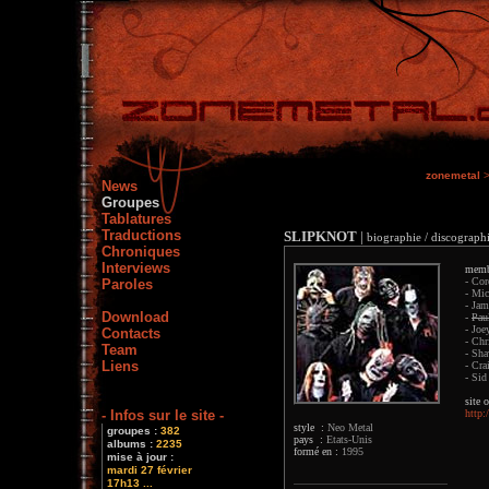
zonemetal
News
Groupes
Tablatures
Traductions
SLIPKNOT
|
biographie / discographi
Chroniques
Interviews
memb
- Cor
Paroles
- Mic
- Jam
Download
-
Pau
- Joe
Contacts
- Chr
Team
- Sha
Liens
- Cra
- Sid
site o
- Infos sur le site -
http
style :
Neo Metal
groupes :
382
pays :
Etats-Unis
albums :
2235
formé en :
1995
mise à jour :
mardi 27 février
17h13 ...