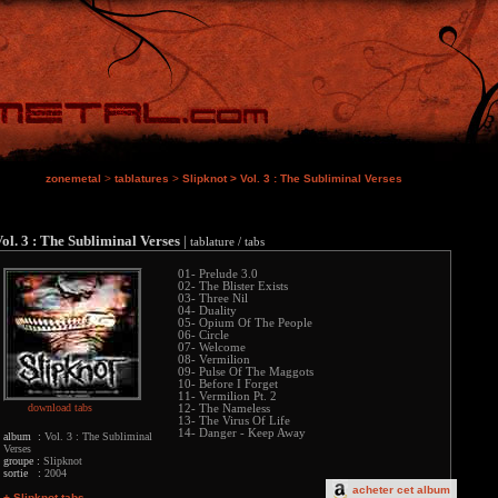
zonemetal
>
tablatures
>
Slipknot
>
Vol. 3 : The Subliminal Verses
ol. 3 : The Subliminal Verses
|
tablature / tabs
01- Prelude 3.0
02- The Blister Exists
03- Three Nil
04- Duality
05- Opium Of The People
06- Circle
07- Welcome
08- Vermilion
09- Pulse Of The Maggots
10- Before I Forget
11- Vermilion Pt. 2
download tabs
12- The Nameless
13- The Virus Of Life
14- Danger - Keep Away
album :
Vol. 3 : The Subliminal
Verses
groupe :
Slipknot
sortie :
2004
acheter cet album
+ Slipknot tabs