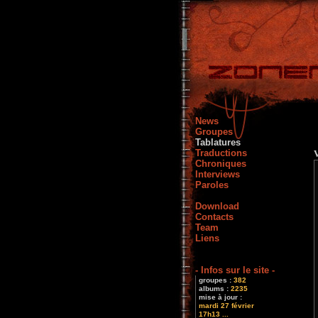
News
Groupes
Tablatures
Traductions
V
Chroniques
Interviews
Paroles
Download
Contacts
Team
Liens
- Infos sur le site -
groupes :
382
albums :
2235
mise à jour :
mardi 27 février
17h13 ...