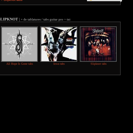
SLIPKNOT
|
+ de tablatures / tabs guitar pro ~ txt
All Hope Is Gone tabs
Iowa tabs
Slipknot tabs