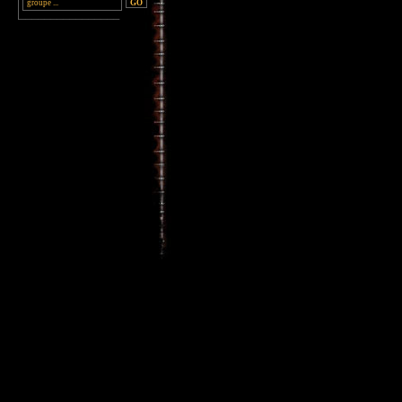
________________