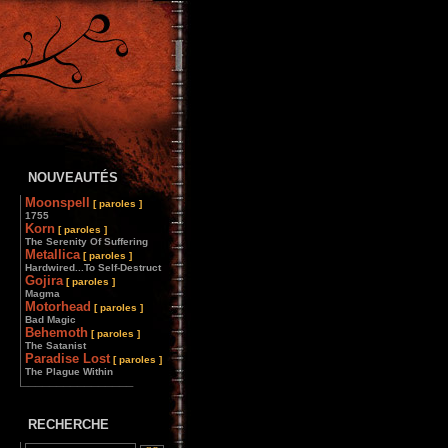
NOUVEAUTÉS
Moonspell
[ paroles ]
1755
Korn
[ paroles ]
The Serenity Of Suffering
Metallica
[ paroles ]
Hardwired...To Self-Destruct
Gojira
[ paroles ]
Magma
Motorhead
[ paroles ]
Bad Magic
Behemoth
[ paroles ]
The Satanist
Paradise Lost
[ paroles ]
The Plague Within
________________
RECHERCHE