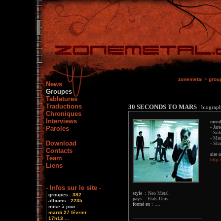
zonemetal
>
grou
News
Groupes
Tablatures
Traductions
30 SECONDS TO MARS
|
biograph
Chroniques
Interviews
memb
- Jar
Paroles
- Sol
- Mat
Download
- Sha
Contacts
site o
Team
http:
Liens
- Infos sur le site -
style :
Neo Metal
groupes :
382
pays :
Etats-Unis
albums :
2235
formé en :
....
mise à jour :
mardi 27 février
17h13 ...