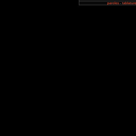
paroles
tablatur
-