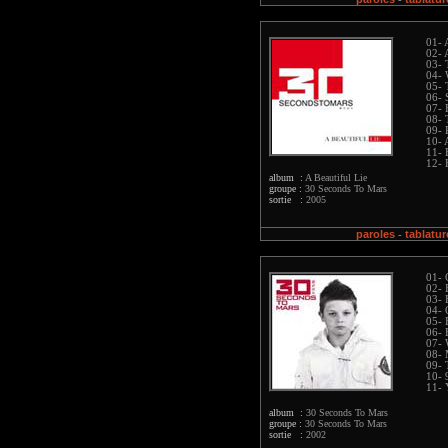
01- 
02- 
03- 
04- 
05- 
06- 
07- 
08- 
09- 
10- 
11- 
12- 
album :
A Beautiful Lie
groupe :
30 Seconds To Mars
sortie :
2005
paroles
tablatur
-
01- 
02- 
03- 
04- 
05- 
06- 
07- 
08- 
09- 
10- 
11- 
album :
30 Seconds To Mars
groupe :
30 Seconds To Mars
sortie :
2002