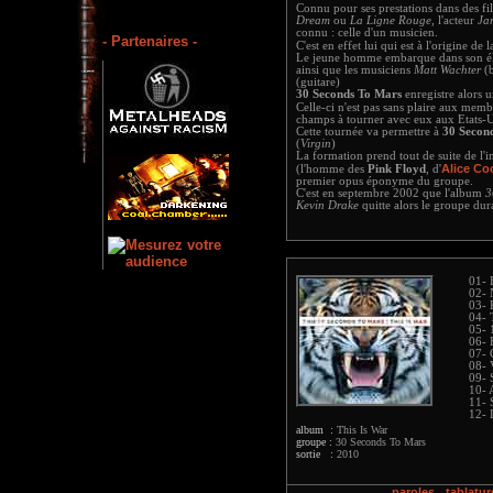
Connu pour ses prestations dans des 
Dream
ou
La Ligne Rouge
, l'acteur
Ja
connu : celle d'un musicien.
- Partenaires -
C'est en effet lui qui est à l'origine de
Le jeune homme embarque dans son él
ainsi que les musiciens
Matt Wachter
(b
(guitare)
30 Seconds To Mars
enregistre alor
Celle-ci n'est pas sans plaire aux mem
champs à tourner avec eux aux Etats-U
Cette tournée va permettre à
30 Secon
(
Virgin
)
La formation prend tout de suite de l'i
Alice Co
(l'homme des
Pink Floyd
, d'
premier opus éponyme du groupe.
C'est en septembre 2002 que l'album
3
Kevin Drake
quitte alors le groupe dur
01- 
02- 
03- 
04- 
05- 
06- 
07- 
08- 
09- 
10- 
11- 
12- 
album :
This Is War
groupe :
30 Seconds To Mars
sortie :
2010
paroles
tablatur
-