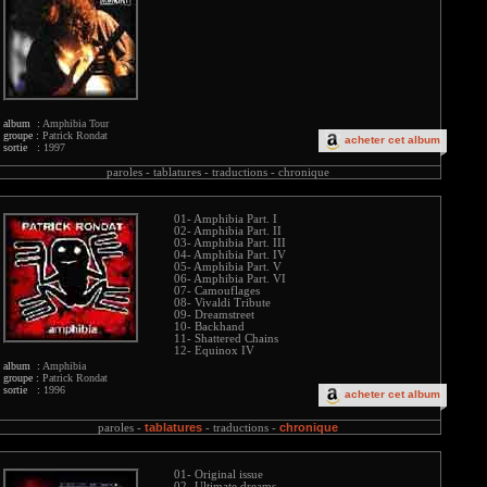
album :
Amphibia Tour
groupe :
Patrick Rondat
acheter cet album
sortie :
1997
paroles -
tablatures -
traductions -
chronique
01- Amphibia Part. I
02- Amphibia Part. II
03- Amphibia Part. III
04- Amphibia Part. IV
05- Amphibia Part. V
06- Amphibia Part. VI
07- Camouflages
08- Vivaldi Tribute
09- Dreamstreet
10- Backhand
11- Shattered Chains
12- Equinox IV
album :
Amphibia
groupe :
Patrick Rondat
sortie :
1996
acheter cet album
tablatures
chronique
paroles -
-
traductions -
01- Original issue
02- Ultimate dreams