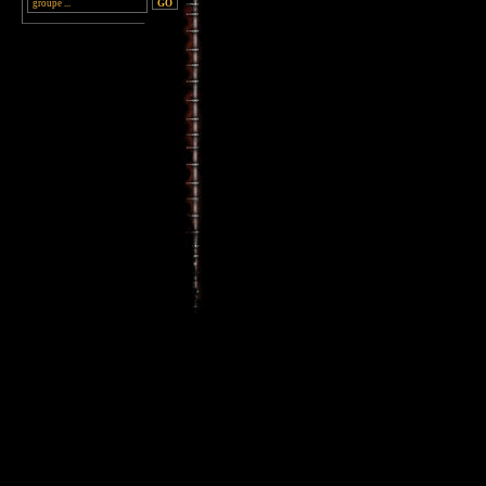
________________