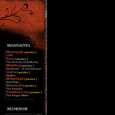
NOUVEAUTÉS
Moonspell
[ paroles ]
1755
Korn
[ paroles ]
The Serenity Of Suffering
Metallica
[ paroles ]
Hardwired...To Self-Destruct
Gojira
[ paroles ]
Magma
Motorhead
[ paroles ]
Bad Magic
Behemoth
[ paroles ]
The Satanist
Paradise Lost
[ paroles ]
The Plague Within
________________
RECHERCHE