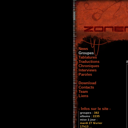
News
Groupes
Tablatures
Traductions
Chroniques
Interviews
Paroles
Download
Contacts
Team
Liens
- Infos sur le site -
groupes :
382
albums :
2235
mise à jour :
mardi 27 février
17h13 ...