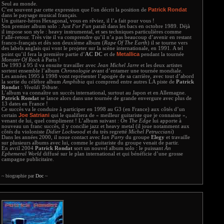
Seul au monde.
Patrick Rondat
C’est souvent par cette expression que l'on décrit la position de
dans le paysage musical français.
Un guitare-héros Hexagonal, vous en rêviez, il l’a fait pour vous !
Son premier album solo :
Just For Fun
paraît dans les bacs en octobre 1989. Déjà
il impose son style : heavy instrumental, et ses techniques particulières comme
l’allé-retour. Très vite il va comprendre qu’il n’a pas beaucoup d’avenir en restant
franco-français et dès son deuxième album (
Rape Of The Earth
) il se tourne vers
des labels anglais qui vont le projeter sur la scène internationale, en 1991. A tel
Metallica
point qu’il fera la première partie d’
AC DC
et de
pendant la tournée
Monster Of Rock
à Paris !
De 1993 à 95 il va ensuite travailler avec
Jean Michel Jarre
et les deux artistes
sortent ensemble l’album
Chronologie
avant d’entamer une tournée mondiale.
Les années 1995 à 1998 vont représenter l’apogée de sa carrière, avec tout d’abord
la sortie du célèbre album
Amphibia
qui comprend entre autres LA piste de
Patrick
Rondat
:
Vivaldi Tribute
.
L’album va connaître un succès international, surtout au Japon et en Allemagne.
Patrick Rondat
se lance alors dans une tournée de grande envergure avec plus de
13 dates en France !
Ce succès va le conduire à participer en 1998 au G3 (en France) aux côtés d’un
Joe Satriani
certain
qui le qualifiera de « meilleur guitariste que je connaisse »,
venant de lui, quel compliment ! L’album suivant :
On The Edge
lui apporte à
nouveau un franc succès, il y concilie jazz et heavy metal (il joue notamment aux
côtés du violoniste
Didier Lockwood
et du très regretté
Michel Petrucciani
)
Dans les années 2000, il noue contact avec
Ian Parry
du groupe
Elegy
et travaille
sur plusieurs albums avec lui, comme le guitariste du groupe venait de partir.
En avril 2004
Patrick Rondat
sort un nouvel album solo : le puissant
An
Ephemeral World
diffusé sur le plan international et qui bénéficie d’une grosse
campagne publicitaire.
~ biographie par
Doc
~