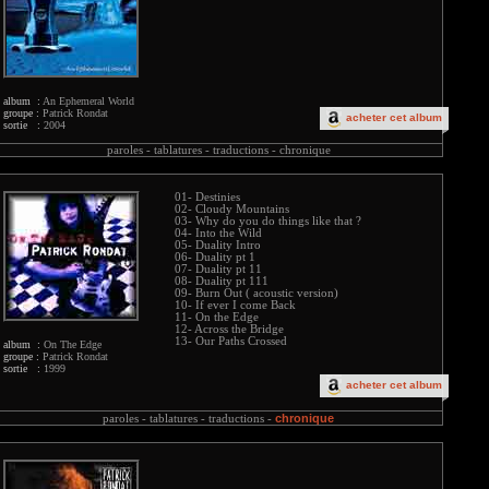
album :
An Ephemeral World
groupe :
Patrick Rondat
acheter cet album
sortie :
2004
paroles -
tablatures -
traductions -
chronique
01- Destinies
02- Cloudy Mountains
03- Why do you do things like that ?
04- Into the Wild
05- Duality Intro
06- Duality pt 1
07- Duality pt 11
08- Duality pt 111
09- Burn Out ( acoustic version)
10- If ever I come Back
11- On the Edge
12- Across the Bridge
13- Our Paths Crossed
album :
On The Edge
groupe :
Patrick Rondat
sortie :
1999
acheter cet album
chronique
paroles -
tablatures -
traductions -