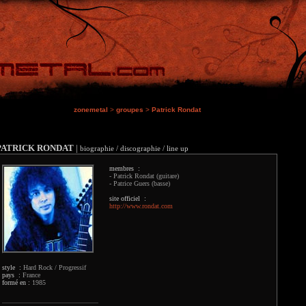
zonemetal
>
groupes
>
Patrick Rondat
PATRICK RONDAT
|
biographie / discographie / line up
membres :
- Patrick Rondat (guitare)
- Patrice Guers (basse)
site officiel :
http://www.rondat.com
style :
Hard Rock / Progressif
pays :
France
formé en :
1985