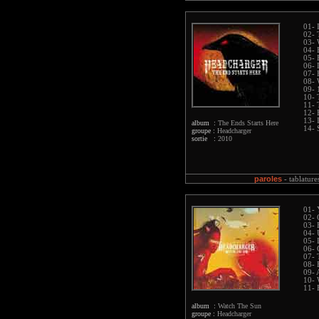
01- 
02- 
03- 
04- 
05- 
06-
07- 
08- 
09- 
10- 
11- 
12- 
13- 
album :
The Ends Starts Here
14- 
groupe :
Headcharger
sortie :
2010
paroles
-
tablature
01- 
02- 
03- 
04- 
05- 
06- 
07- 
08- 
09- 
10- 
11- 
album :
Watch The Sun
groupe :
Headcharger