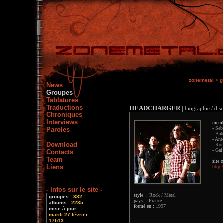
zonemetal
>
g
News
Groupes
Tablatures
Traductions
HEADCHARGER
|
biographie / dis
Chroniques
Interviews
memb
- Seb
Paroles
- Bab
- Ant
Download
- Rom
- Gai 
Contacts
Team
site o
Liens
http:
- Infos sur le site -
style :
Rock / Metal
groupes :
382
pays :
France
albums :
2235
formé en :
1997
mise à jour :
mardi 27 février
17h13 ...