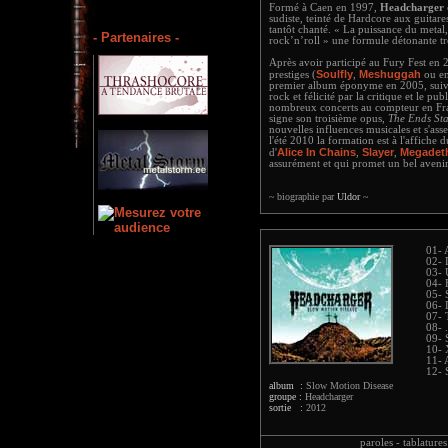
Formé à Caen en 1997,
Headcharger
sudiste, teinté de Hardcore aux guitare
tantôt chanté. « La puissance du metal,
- Partenaires -
rock’n’roll » une formule détonante trè
Après avoir participé au Fury Fest e
Soulfly
Meshuggah
prestiges (
,
ou e
premier album éponyme en 2005, suiv
rock et félicité par la critique et le pub
nombreux concerts au compteur en Fr
signe son troisième opus,
The Ends Sta
nouvelles influences musicales et s'ass
l'été 2010 la formation est à l'affiche
Alice In Chains
Slayer
Megadet
d'
,
,
assurément et qui promet un bel avenir
~ biographie par
Uldor
~
01- 
02- 
03- 
04- F
05- 
06- 
07- T
08- .
09- 
10- X
11- 
12- 
album :
Slow Motion Disease
groupe :
Headcharger
sortie :
2012
paroles -
tablatures