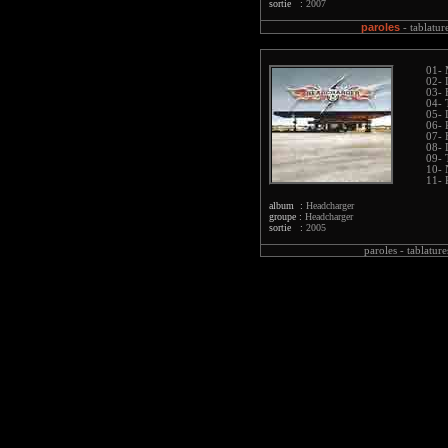
sortie :
2007
paroles
-
tablatur
01- 
02- 
03- 
04- 
05- 
06- 
07- 
08- 
09- 
10- 
11- 
album :
Headcharger
groupe :
Headcharger
sortie :
2005
paroles -
tablature