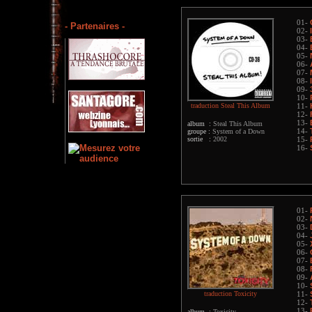
01-
- Partenaires -
02-
03-
04-
05-
06-
07-
08-
09-
10-
traduction Steal This Album
11-
12-
13-
album :
Steal This Album
groupe :
System of a Down
14-
sortie :
2002
15-
16-
01-
02-
03-
04-
05-
06-
07-
08-
09-
10-
traduction Toxicity
11-
12-
13-
album :
Toxicity