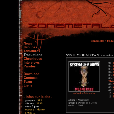
zonemetal
>
tradu
News
Groupes
Tablatures
Traductions
SYSTEM OF A DOWN
|
traduction
Chroniques
Interviews
01-
Paroles
02-
03-
04-
Download
05-
Contacts
06-
Team
Thi
07-
Liens
08-
09-
traduction Mezmerize
10-
- Infos sur le site -
11-
album :
Mezmerize
groupes :
382
groupe :
System of a Down
albums :
2235
sortie :
2005
mise à jour :
mardi 27 février
17h13 ...