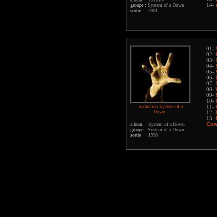
groupe :
System of a Down
14-
sortie :
2001
01-
02-
03-
04-
05-
06-
07-
08-
09-
10-
traduction System of a
11-
Down
12-
13-
Cowa
album :
System of a Down
groupe :
System of a Down
sortie :
1998