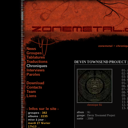
zonemetal
>
chroniq
News
Groupes
Tablatures
Traductions
DEVIN TOWNSEND PROJECT
Chroniques
Interviews
01-
02- 
Paroles
03- 
04- 
Download
05- 
06- 
Contacts
07- 
Team
08- 
Liens
09- 
10- 
11- 
chronique Ki
12- 
- Infos sur le site -
13-
album :
Ki
groupes :
382
groupe :
Devin Townsend Project
albums :
2235
sortie :
2009
mise à jour :
mardi 27 février
17h13 ...