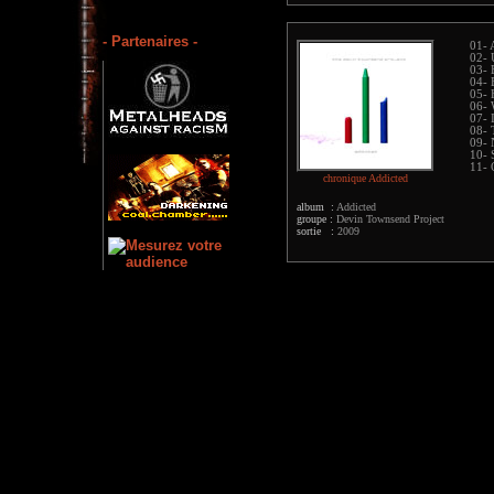
- Partenaires -
01- 
02- 
03- 
04- 
05- 
06- 
07- 
08-
09-
10- 
11-
chronique Addicted
album :
Addicted
groupe :
Devin Townsend Project
sortie :
2009