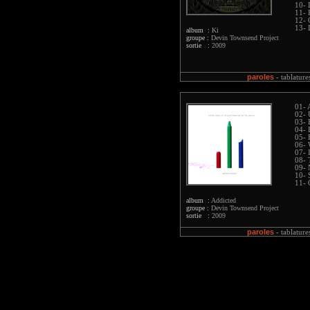
10- 
11- 
12- 
13-
album :
Ki
groupe :
Devin Townsend Project
sortie :
2009
paroles
-
tablature
01- 
02- 
03- 
04- 
05- 
06- 
07- 
08-
09-
10- 
11-
album :
Addicted
groupe :
Devin Townsend Project
sortie :
2009
paroles
-
tablature