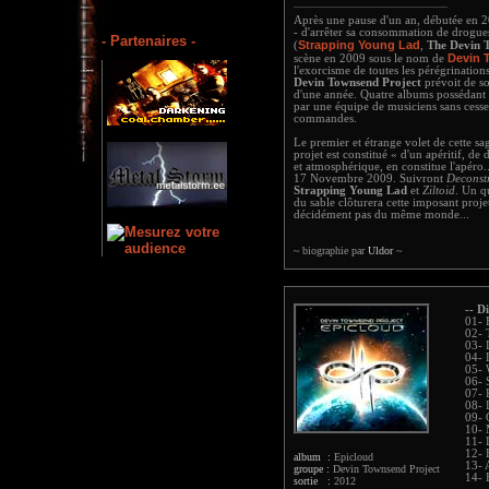
Après une pause d'un an, débutée en 200
- d'arrêter sa consommation de drogues
- Partenaires -
Strapping Young Lad
(
,
The Devin 
Devin 
scène en 2009 sous le nom de
l'exorcisme de toutes les pérégrinatio
Devin Townsend Project
prévoit de so
d'une année. Quatre albums possédant c
par une équipe de musiciens sans cesse
commandes.
Le premier et étrange volet de cette s
projet est constitué « d'un apéritif, de
et atmosphérique, en constitue l'apéro.
17 Novembre 2009. Suivront
Deconst
Strapping Young Lad
et
Ziltoid
. Un q
du sable clôturera cette imposant proje
décidément pas du même monde...
~ biographie par
Uldor
~
-- Di
01- 
02- 
03- 
04- 
05- 
06- 
07-
08- 
09- 
10- 
11- 
12- 
album :
Epicloud
13- 
groupe :
Devin Townsend Project
14- 
sortie :
2012