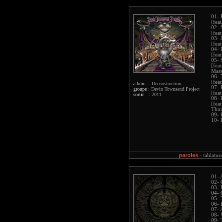
01- 
[fea
02- 
[fea
03- 
[fea
04- 
[fea
05- 
[fea
Masv
06- 
[fea
album :
Deconstruction
07- 
groupe :
Devin Townsend Project
[fea
sortie :
2011
08- 
[fea
Thor
09- 
10- 
paroles
-
tablatur
01-
02- 
03- 
04- 
05- 
06- 
07- 
08- 
09- 