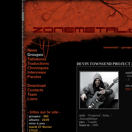
zonemetal
>
groupe
News
Groupes
Tablatures
Traductions
DEVIN TOWNSEND PROJECT
Chroniques
Interviews
memb
- Dev
Paroles
...)
Download
site o
http
Contacts
Team
Liens
- Infos sur le site -
style :
Progressif / Indus. /
groupes :
382
Atmosphérique
albums :
2235
pays :
Canada
mise à jour :
formé en :
2009
mardi 27 février
17h13 ...