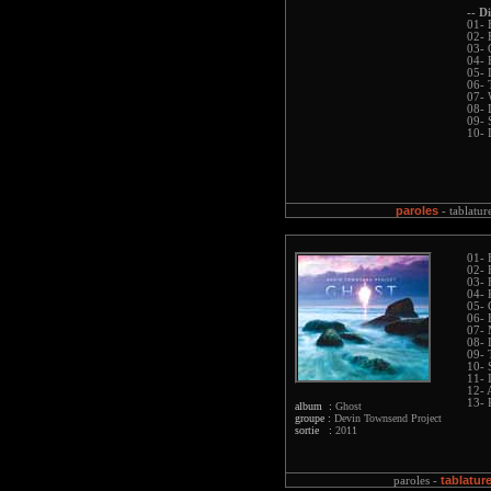
-- D
01- 
02- 
03- 
04- 
05- 
06-
07- 
08- 
09- 
10- 
paroles
-
tablatur
01- 
02- 
03- 
04- 
05- 
06- 
07-
08- 
09- 
10- 
11- 
12- 
13- 
album :
Ghost
groupe :
Devin Townsend Project
sortie :
2011
tablatur
paroles -