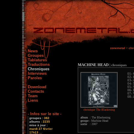
zonemetal
>
chr
News
Groupes
Tablatures
Traductions
MACHINE HEAD
|
chroniques
Chroniques
Interviews
01- 
02- 
Paroles
03- 
04- 
Download
05- 
06- 
Contacts
07- 
Team
08- 
Liens
chronique The Blackening
- Infos sur le site -
album :
The Blackening
groupes :
382
groupe :
Machine Head
albums :
2235
sortie :
2007
mise à jour :
mardi 27 février
17h13 ...