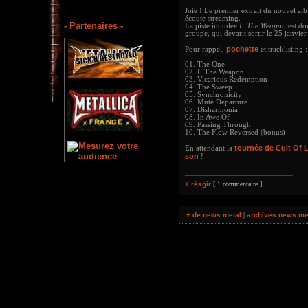
Joie ! Le premier extrait du nouvel a
écoute streaming.
- Partenaires -
La piste intitulée
I: The Weapon
est do
groupe, qui devarit sortir le 25 janvie
pochette
Pour rappel,
et tracklisting :
01. The One
02. I: The Weapon
03. Vicarious Redemption
04. The Sweep
05. Synchronicity
06. Mute Departure
07. Disharmonia
08. In Awe Of
09. Passing Through
10. The Flow Reversed (bonus)
tournée de Cult Of 
En attendant la
son
!
+ réagir
[ 1 commentaire ]
+ de news metal
|
archives news me