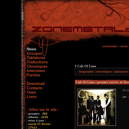
zonemetal
>
news
News
Groupes
Tablatures
Traductions
Chroniques
# Cult Of Luna
Interviews
biographie
|
chroniques
|
tablature
Paroles
Cult Of Luna : premier extrait de Vert
Download
Contacts
03.12
Team
Liens
par 
- Infos sur le site -
groupes :
382
albums :
2235
mise à jour :
mardi 27 février
17h13 ...