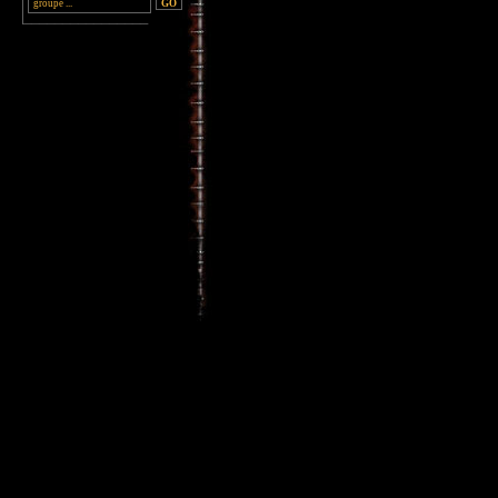
________________