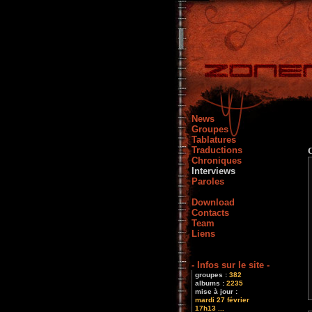
News
Groupes
Tablatures
Traductions
Chroniques
Interviews
Paroles
Download
Contacts
Team
Liens
- Infos sur le site -
groupes :
382
albums :
2235
mise à jour :
mardi 27 février
17h13 ...