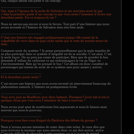
Oui, chaque album fait partie d’un concept.
Oui, mais à l’époque de la sortie de
Salvation
je me souviens avoir lu que
c’était la première partie d’un concept et que vous aviez l’intention d’écrire une
deuxième partie. Est-ce toujours le cas ?
Nous ne savons pas encore si nous le ferons. Tout part d’une histoire que nous
avons inventée et l’histoire de Salvation tiens très bien seule.
C’était une histoire très engagée politiquement puisqu’elle traitait de la
culpabilité de vivre dans un pays riche tandis que le reste du monde meurt de
faim.
Comment sortir du système ? Je pense personnellement que la seule manière de
ne plus participer dans ce système d’inégalité est de se suicider. C’est ainsi. C’est
la seule façon. On ne peut pas cesser de participer. Rien que de prendre le bus
demande d’utiliser du carburant ce qui endommagera la vie au Niger ou
l’environnement. Rien qu’en prenant le bus ! Cet album est donc constitué de
personnages qui tentent de sortir de ce système sans pour autant y arriver.
Et la deuxième partie serait ?
C’est encore une histoire que nous avons inventé où interviennent beaucoup de
phénomènes naturels. L’histoire est pratiquement écrite.
Vous avez joué au Roadburn avec deux batteurs. Pourquoi l’avoir fait et est-ce
quelque chose que vous avez l’intention de faire à nouveau ?
Nous avons joué ainsi de nombreuses fois auparavant et nous le faisons aussi
souvent que nous le pouvons.
Pourquoi vous êtes-vous éloigné du Hardcore des débuts du groupe ?
Nous n’avions aucune intention de rester dans cette scène. Je veux dire que
nous écrivons la musique que nous aimons donc ce qui doit arriver, arrive.
C’est très difficile de répondre à cette question car je n’ai pas de regard