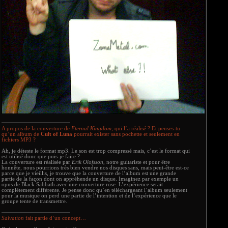
A propos de la couverture de
Eternal Kingdom
, qui l’a réalisé ? Et penses-tu
qu’un album de
Cult of Luna
pourrait exister sans pochette et seulement en
fichiers MP3 ?
Ah, je déteste le format mp3. Le son est trop compressé mais, c’est le format qui
est utilisé donc que puis-je faire ?
La couverture est réalisée par
Erik Olofsson
, notre guitariste et pour être
honnête, nous pourrions très bien vendre nos disques sans, mais peut-être est-ce
parce que je vieillis, je trouve que la couverture de l’album est une grande
partie de la façon dont on appréhende un disque. Imaginez par exemple un
opus de Black Sabbath avec une couverture rose. L’expérience serait
complètement différente. Je pense donc qu’en téléchargeant l’album seulement
pour la musique on perd une partie de l’intention et de l’expérience que le
groupe tente de transmettre.
Salvation
fait partie d’un concept…