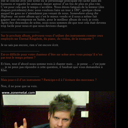
elle se conclut avec une scène où le personnage principale est caché dans les
buissons et regarde les animaux danser autour d’un feu de plus en plus vite.
C’est pour cela que le tempo s’accélère. Nous étions fatigués de la lenteur (des
disques précédents) donc nous voulions faire un tour à 180°, quelque chose
auquel les gens ne s’attendaient pas venant de nous.
Somewhere along the
Highway
est notre album qui s’est le mieux vendu et il nous a même fait
gagner une récompense en Suède, pour le meilleur album de rock je crois.
Après être descendus de scène, nous nous sommes dit que tout cela était devenu
trop facile pour nous et que nous devions changer.
Sur le prochain album, prévoyez-vous d’utiliser des instruments comme ceux
employés sur Eternal Kingdom, du piano, du violon, de la trompette ?
Je ne sais pas encore, rien n’est encore écrit.
Est-ce difficile pour votre chanteur d’être sur scène avec vous puisqu’il n’est
pas tout le temps présent ?
Et bien, tout d’abord nous somme trois à chanter mais … je pense … c’est juste
… je ne peux pas répondre à cette question, il faudrait que vous demandiez à
Klas.
Mais joue-t-il d’un instrument ? Participe-t-il à l’écriture des morceaux ?
Non, il ne pose que sa voix.