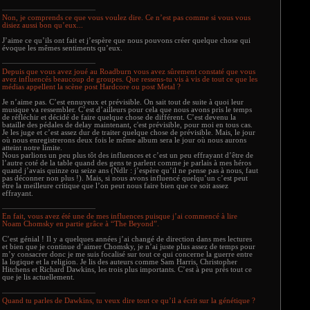
Non, je comprends ce que vous voulez dire. Ce n’est pas comme si vous vous
disiez aussi bon qu’eux...
J’aime ce qu’ils ont fait et j’espère que nous pouvons créer quelque chose qui
évoque les mêmes sentiments qu’eux.
Depuis que vous avez joué au Roadburn vous avez sûrement constaté que vous
avez influencés beaucoup de groupes. Que ressens-tu vis à vis de tout ce que les
médias appellent la scène post Hardcore ou post Metal ?
Je n’aime pas. C’est ennuyeux et prévisible. On sait tout de suite à quoi leur
musique va ressembler. C’est d’ailleurs pour cela que nous avons pris le temps
de réfléchir et décidé de faire quelque chose de différent. C’est devenu la
bataille des pédales de delay maintenant, c'est prévisible, pour moi en tous cas.
Je les juge et c’est assez dur de traiter quelque chose de prévisible. Mais, le jour
où nous enregistrerons deux fois le même album sera le jour où nous aurons
atteint notre limite.
Nous parlions un peu plus tôt des influences et c’est un peu effrayant d’être de
l’autre coté de la table quand des gens te parlent comme je parlais à mes héros
quand j’avais quinze ou seize ans (Ndlr : j’espère qu’il ne pense pas à nous, faut
pas déconner non plus !). Mais, si nous avons influencé quelqu’un c’est peut
être la meilleure critique que l’on peut nous faire bien que ce soit assez
effrayant.
En fait, vous avez été une de mes influences puisque j’ai commencé à lire
Noam Chomsky en partie grâce à “The Beyond”.
C’est génial ! Il y a quelques années j’ai changé de direction dans mes lectures
et bien que je continue d’aimer Chomsky, je n’ai juste plus assez de temps pour
m’y consacrer donc je me suis focalisé sur tout ce qui concerne la guerre entre
la logique et la religion. Je lis des auteurs comme Sam Harris, Christopher
Hitchens et Richard Dawkins, les trois plus importants. C’est à peu près tout ce
que je lis actuellement.
Quand tu parles de Dawkins, tu veux dire tout ce qu’il a écrit sur la génétique ?