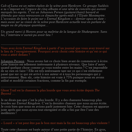
Cult of Luna est un mètre-étalon de la scène post Hardcore. Ce groupe Suédois
a su s’imposer en l’espace de cinq albums et une série de concerts qui auront
marqués les esprits. C’est un Johannes Person (guitare/chant) bavard et
détendu que nous retrouvons ce dimanche après-midi à l’Elysée Montmartre.
L’occasion de faire le point sur « Eternal Kingdom » - dernier opus en date -
mais aussi sur sa vision de la scène post Hardcore actuelle tout en parlant de
magie ou de physique quantique…
Un grand merci à Hororo pour sa maîtrise de la langue de Shakespeare. Sans
lui, l’interview n’aurait pu avoir lieu !
Vous avez écris
Eternal Kingdom
à partir d’un journal que vous avez trouvé sur
le lieu de l’enregistrement. Pourquoi avoir choisi cette histoire et qu’est ce qui
vous a attiré dedans ?
Johannes Persson
: Nous avons fait ce choix bien avant de commencer à écrire.
Cette histoire est tellement intéressante à plusieurs niveaux. Que faire d’autre
quand quelque chose comme ça vous tombe entre les mains ? C’est impossible
de ne rien en faire ! Elle est très intéressante tant sur ce qui s’est réellement
passé que sur ce qui est arrivé à son auteur et à tous les personnages qui y
interviennent. Bien sûr, cette histoire est vraie à 75% puisque nous en avons
utilisé et modifié certaines fractions, comme la fin par exemple.
Ghost Trail est la chanson la plus lourde que vous avez écrite depuis
The
Beyond
…
Je ne dirais pas que c’est la plus lourde. Il y a des chansons beaucoup plus
lourdes sur
Eternal Kingdom
. C’est la dernière chanson que nous ayons écrite.
Je crois bien que nous en avions parlé justement hier. Cette chanson est apparue
juste après que nous ayons tout enregistré et elle a fini par être l’une des
meilleures !
« Lourd » n’est peut être pas le bon mot mais la fin est beaucoup plus violente !
Toute cette chanson est basée autour d’une petite partie de l’histoire. En gros,