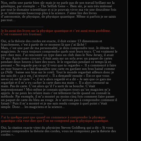
Non, enfin une partie bien sûr mais je ne parle pas de son travail brillant sur la
génétique, par exemple : « The Selfish Gene ». Bien sûr, je suis très intéressé
par tout le domaine scientifique et si je pouvais vivre ma vie une deuxième fois
je m’intéresserais beaucoup plus à la science. J’aime lire des livres
d’astronomie, de physique, de physique quantique. Même si parfois je ne saisis
pas tout…
Je lis aussi des livres sur la physique quantique et c’est aussi mon problème.
C’est vraiment très frustrant.
Oui, si la théorie des cordes est exacte, il doit exister 13 dimensions et
franchement, c’est à partir de ce moment là que j’ai lâché !
Mais, c’est une part de ma personnalité, je dois comprendre tout. Je déteste les
magiciens. Je veux toujours comprendre quels sont leurs trucs. C’est vraiment le
pire chez moi. J’ai rencontré un type dans un club dans le New Jersey, il avait
19 ans. Après notre concert, il était assis sur un sofa avec un paquet de cartes
pendant deux heures à faire des tours. Je le regardais pendant ce temps là en
pensant « Ne regarde pas ce qu’il veut que tu regardes ». Il a commencé à faire
un tour bizarre et a fait disparaître une carte en gardant son bras baissé comme
ça (Ndlr : baisse son bras sur le coté). Tout le monde regardait ailleurs donc je
me suis dit « ça y est, j’ai trouvé ». Il a demandé ensuite « Est-ce que vous
savez où est le carte ? », il m’a alors regardé et a dit « Je sais que ce gars me
regardait et il m’a vu cacher la carte dans ma main ». Il a alors retourné sa
main. Pas de carte. C’est alors qu’il l’a sorti de sa bouche. C’était
impressionnant ! Moi-même je connais quelques tours qu’un magicien m’a
appris. Je ne peux les refaire mais c’est tellement facile quand on connaît la
méthode. Par exemple, il m’a montré au moins cinq fois comment faire passer
un paquet de carte du bleu au rouge. Je n’arrivais pas à comprendre comment il
faisait ! Puis il m’a montré et je me suis rendu compte à quel point c’était
simple. Donc… les magiciens et la science...
J’ai lu quelque part que quand on commence à comprendre la physique
quantique cela veut dire que l’on ne comprend pas la physique quantique.
Oui, la citation exacte vient du physicien Steven Goldberg qui a dit « Si vous
pensez comprendre la théorie des cordes, vous ne comprenez pas la théorie des
cordes ».