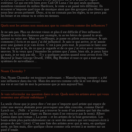
extérieur. Ce qui est très bien avec Cult Of Luna c’est que seuls quelques
membres viennent du milieu Hardcore, le reste a un passé très différent. Ils
écoutent n’importe quel type de musique ainsi que des groupes plus Heavy que
nous leur avons présenté. Donc, si tu ne connais pas les règles, tu ne peux pas
les briser et en retour tu te crées tes tiennes.
Quels sont les artistes non musicaux que tu considères comme des influences ?
Je ne sais pas. Plus on devient vieux et plus il est difficile d’être influencé.
Quand tu écris des chansons par exemple, tu as tes héros de quand tu avais
quinze ou seize ans. Mais en vieillissant, je passe en pilote automatique. Je sais
comment j’écris et en quoi j’ai été influencé. Je sais ce qui arrive, je m’assoie
avec une guitare et je vais écrire. C’est à peu près tout. Je pourrais te faire une
liste de ce que je lis, de ce que je regarde et de ce que j’ai vécu avec certaines
œuvres. Si tu veux que j’énumère les artistes que j’aime, bien sûr, je peux faire
ça mais, je ne suis pas sûr… Il y a quelques années quand nous avons écris
The
Beyond
je lisais George Orwell, 1984, Big Brother et tout ce qui a trait aux
systèmes de surveillance…
Noam Chomsky ?
Oui, Noam Chomsky est toujours intéressant. « Manufacturing consent » a été
une influence dans ma vie. Mais des œuvres comme celle là m’ont dirigé dans
ma vie et ont fait de moi la personne que je suis aujourd’hui.
Je vais reformuler ma question dans ce cas. Quels sont les artistes avec qui vous
ressentez une affinité esthétique ?
La seule chose que je peux dire c’est que n’importe quel artiste qui essaye de
créer une œuvre abstraite pour provoquer une idée concrète, comme David
Lynch ou… (Ndlr : n’arrive pas a trouver le nom d’un peintre qui fait des toiles
noirs, on lui propose Giger ou Bacon mais il ne retrouve pas le nom). Albert
Camus dans son roman « La peste » et les artistes de la beat generation. Les
beats artists plus particulièrement car ce sont des auteurs qui ont toujours écrit à
propos de rien ! (rire). C’est une liste des artistes avec qui je sens, en quelque
sorte, un lien mais, dire quelque chose comme cela revient à se mettre sur un
pied d’estale.