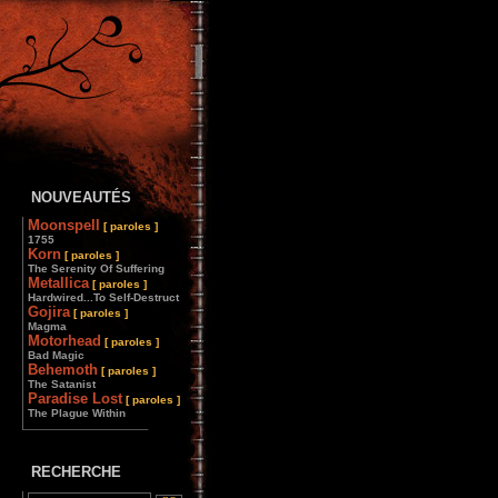
NOUVEAUTÉS
Moonspell
[ paroles ]
1755
Korn
[ paroles ]
The Serenity Of Suffering
Metallica
[ paroles ]
Hardwired...To Self-Destruct
Gojira
[ paroles ]
Magma
Motorhead
[ paroles ]
Bad Magic
Behemoth
[ paroles ]
The Satanist
Paradise Lost
[ paroles ]
The Plague Within
________________
RECHERCHE