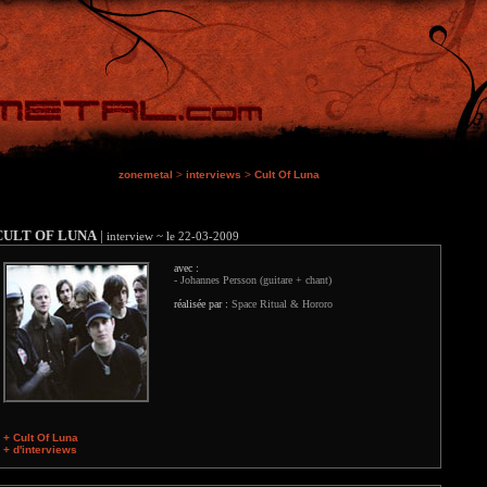
zonemetal
>
interviews
>
Cult Of Luna
CULT OF LUNA
|
interview ~ le 22-03-2009
avec :
- Johannes Persson (guitare + chant)
réalisée par :
Space Ritual & Hororo
+ Cult Of Luna
+ d'interviews