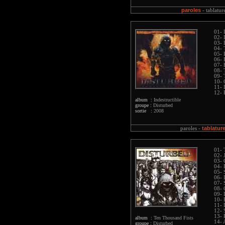
paroles
-
tablatur
01- 
02- 
03- 
04- 
05- 
06- 
07-
08- 
09- 
10- 
11- 
12- 
album :
Indestructible
groupe :
Disturbed
sortie :
2008
tablatur
paroles -
01- 
02- 
03- 
04- 
05- 
06- 
07- 
08- 
09- 
10- 
11- 
12- 
13- 
album :
Ten Thousand Fists
14- 
groupe :
Disturbed