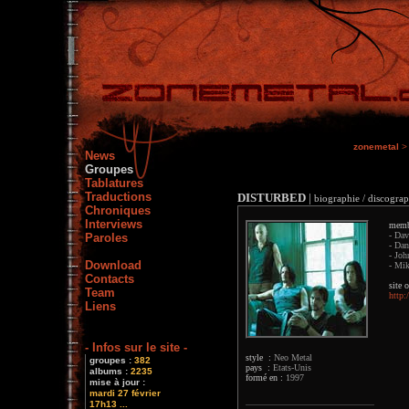
zonemetal
>
News
Groupes
Tablatures
Traductions
DISTURBED
|
biographie / discograp
Chroniques
Interviews
memb
- Dav
Paroles
- Dan
- Joh
Download
- Mik
Contacts
site o
Team
http:
Liens
- Infos sur le site -
style :
Neo Metal
groupes :
382
pays :
Etats-Unis
albums :
2235
formé en :
1997
mise à jour :
mardi 27 février
17h13 ...