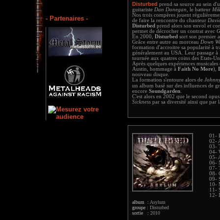
Disturbed
prend sa source au sein d'u
guitariste
Dan Donegan
, le batteur
Mi
Nos trois compères jouent régulièreme
- Partenaires -
de faire la rencontre du chanteur
Davi
Disturbed
prend alors son envol et co
permet de décrocher un contrat avec
G
En 2000,
Disturbed
sort son premier
Grâce entre autre au morceau
Down Wi
formation d'accroitre sa popularité à t
généralement au USA. Leur passage à l
tournée aux quatres coins des Etats-Un
Après quelques expériences musicales 
Austin, hommage à
Faith No More
),
nouveau disque.
La formation s'entoure alors de
Johnny
un album basé sur des influences de g
encore
Soundgarden
.
C'est alors en 2002 que le second opu
Sickness
par sa diversité ainsi que par 
01- 
02- 
03- 
04- 
05- 
06- 
07- 
08- 
09- 
10- 
11- 
12- 
album :
Asylum
groupe :
Disturbed
sortie :
2010