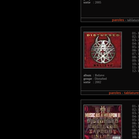
sortie :
2005
paroles
-
tablatur
01- 
02- 
03- 
04- 
05-
06- 
07- 
08- 
09- 
10-
11- 
12- 
album :
Believe
groupe :
Disturbed
sortie :
2002
paroles
tablature
-
01- 
02-
03- 
04-
05- 
06- 
07-
08- 
09- 
10- 