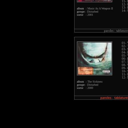
11- 
12- 
13-
album :
Music As A Weapon II
14- 
groupe :
Disturbed
sortie :
2001
paroles -
tablature
01- 
02-
03- 
04- 
05- 
06- 
07-
08- 
09- 
10- 
11- 
12- 
album :
The Sickness
groupe :
Disturbed
sortie :
2000
paroles
tablature
-