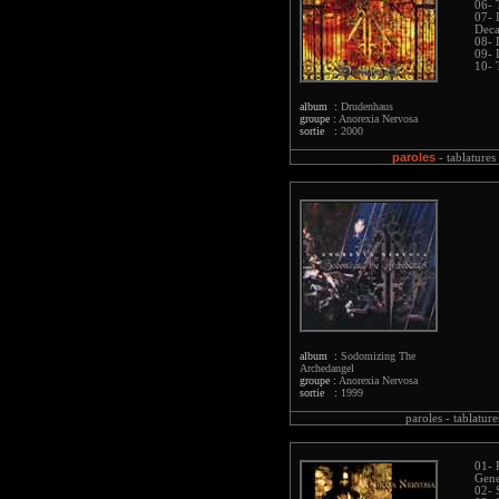
06- 
07- 
Dec
08- 
09- 
10- 
album :
Drudenhaus
groupe :
Anorexia Nervosa
sortie :
2000
paroles
-
tablatures
album :
Sodomizing The
Archedangel
groupe :
Anorexia Nervosa
sortie :
1999
paroles -
tablature
01- 
Gene
02- 