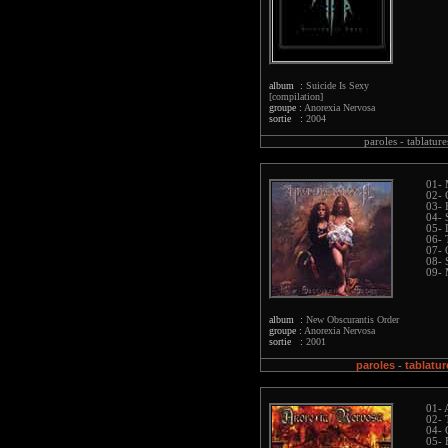
album :
Suicide Is Sexy
[compilation]
groupe :
Anorexia Nervosa
sortie :
2004
paroles -
tablature
01- 
02- 
03- 
04- 
05- 
06- 
07- 
08- 
09- 
album :
New Obscurantis Order
groupe :
Anorexia Nervosa
sortie :
2001
paroles
tablatur
-
01- 
02- 
04- 
05- 