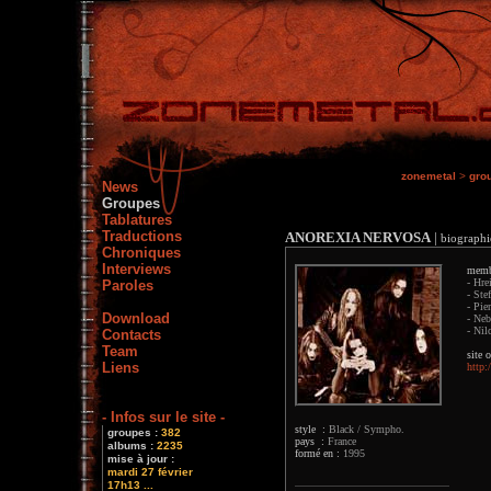
zonemetal
>
gro
News
Groupes
Tablatures
Traductions
ANOREXIA NERVOSA
|
biographie
Chroniques
Interviews
memb
- Hre
Paroles
- Ste
- Pie
Download
- Neb
- Nil
Contacts
Team
site o
Liens
http:
- Infos sur le site -
style :
Black / Sympho.
groupes :
382
pays :
France
albums :
2235
formé en :
1995
mise à jour :
mardi 27 février
17h13 ...