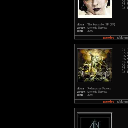
06- 
07- 
08- 
album :
The September EP [EP]
groupe :
Anorexia Nervosa
sortie :
2005
paroles
-
tablatur
01- 
02- 
03- 
03- 
05- 
06-
07- 
08- 
album :
Redemption Process
groupe :
Anorexia Nervosa
sortie :
2004
paroles
-
tablatur