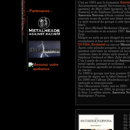
Anore
C'est en 1995 que la formation
Anciennement appelé
Necromancia
, l
(guitare), de
Marc Zabé
(guitare), de
P
- Partenaires -
(batterie) et de
Stéphane Gerbaud
(cha
Anorexia Nervosa
débute comme beauc
concerts avant de sortir une démo n
Le style musical du groupe à cette ép
black.
C'est alors
Michael Barberian
(Season 
Tout s'enchaîne et en octobre 1997
An
Exile
.
Malgré un style un peu éloigné du met
exemplaires et leur sert de véritable t
Of Filth
Enslaved
,
ou encore
Misan
Après cette période prospère, le group
question intervient au moment où les 
continuer dans le même style musical.
Stéphane Gerbaud
et
Marc Zabé
décide
C'est à partir de ce moment qu'
Anorex
metal rapide, puissant et orchestral.
La formation agrandit ses troupes en r
au clavier.
En 1999 le groupe sort leur premier 
permet de signer sur le label
Osmose P
En 2000 sort l'album
Drudenhaus
qui 
nationale et internationale.
New Obscurantis Order
sort en 2001.
Trois ans après, en 2004, le groupe 
Is Sexy
. La même année,
Anorexia Ne
Redemption Process
.
01- 
02- 
03- 
04- 
05- 