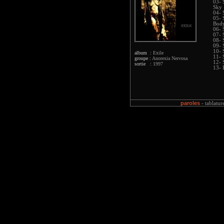
03- 
Sky
04- 
05- 
Bod
06- 
07- 
08- 
09- 
10- 
album :
Exile
11- 
groupe :
Anorexia Nervosa
12- 
sortie :
1997
13- 
paroles
-
tablatur