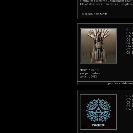
5 minutes est même uniquement chanté 
Floyd
dans ses moments les plus planan
~ biographie par
Sirius
~
01- 
02- 
03- 
04- 
05- R
06- 
07- 
08- 
album :
Riitiir
groupe :
Enslaved
sortie :
2012
paroles -
tablature
01-
02- 
03- 
04- 
05- 