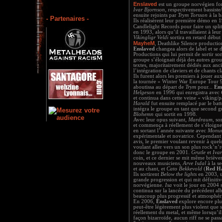
Enslaved
est un groupe norvégien f
Ivar Bjornson
, respectivement bassiste/
ensuite rejoints par
Trym Torsson
à la b
- Partenaires -
Ils réalisèrent leur première démo en 1
Candlelight Records pour faire un spli
en 1993, alors qu’il travaillaient à le
Vikingligr Veldi
sortira en retard début 
MayheM
, Deathlike Silence productio
Enslaved
changea alors de label et se d
Productions qui lui permit de sortir 
groupe s’éloignait déjà des autres gro
textes, majoritairement dédiés aux anci
l’intégration de claviers et de chants c
Ils furent alors les premiers à jouer 
la tournée « Winter War Europe Tour 95
aboutissa au départ de
Trym
pour...
Em
Helgeson
en 1996 qui enregistra avec
et continua dans cette veine « viking/
Harald
fut ensuite remplacé par le bat
intégra le groupe en tant que second gu
Blohemn
qui sortit en 1998.
Avec leur opus suivant,
Mardraum
, so
et commença à réellement de s’éloigner
en sortant l’année suivante avec
Monu
expérimentale et novatrice. Cependan
avis, le premier voulant revenir à quel
voulant aller vers un son plus rock’n’r
donc le groupe en 2001.
Grutle
et
Ivar
coin, et ce dernier se mit même brièveme
nouveaux musiciens,
Arve Isdal
à la s
et au chant, et
Cato Bekkevold
(
Red H
Ils sortirent
Below the lights
en 2003, 
grande progression et qui mit définitiv
norvégienne.
Isa
voit le jour en 2004 s
continua sur la lancée du précédent al
beaucoup plus progressif et atmosphér
En 2006,
Enslaved
explore encore plu
peut-être légèrement plus violent que
réellement du metal, et même lorsqu’il s
façon bizarroïde, aucun riff ne se pass