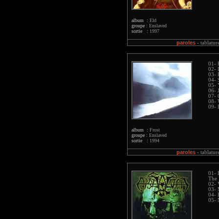
album :
Eld
groupe :
Enslaved
sortie :
1997
paroles
-
tablatur
01- 
02- 
03- 
04- 
05- 
06- 
07- 
08- 
09- 
album :
Frost
groupe :
Enslaved
sortie :
1994
paroles
-
tablatur
01- 
The
02- 
03- 
04- 
05- 