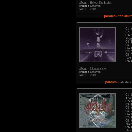
album :
Below The Lights
groupe :
Enslaved
sortie :
2003
paroles
tablatur
-
01- 
02- 
03- 
Monu
04- 
05- 
06- 
07- 
08- 
Part 
09- 
album :
Monumension
groupe :
Enslaved
sortie :
2001
paroles
-
tablature
01- 
Than
02- 
03- 
04- 
05- 
06- 
07- 
08- 
Hive
09- 
Unk