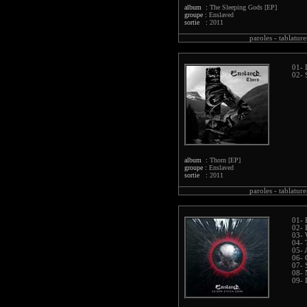
album :
The Sleeping Gods [EP]
groupe :
Enslaved
sortie :
2011
paroles -
tablature
01- 
02- 
album :
Thorn [EP]
groupe :
Enslaved
sortie :
2011
paroles -
tablature
01- 
02- 
03- 
04- 
05- 
06- 
07- 
08- 
09- 