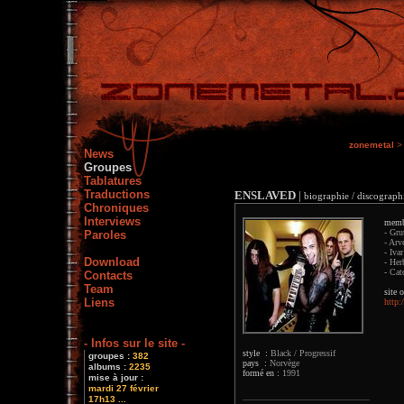
zonemetal
>
News
Groupes
Tablatures
Traductions
ENSLAVED
|
biographie / discographi
Chroniques
Interviews
memb
- Gru
Paroles
- Arv
- Iva
Download
- Her
- Cat
Contacts
Team
site o
Liens
http:
- Infos sur le site -
style :
Black / Progressif
groupes :
382
pays :
Norvège
albums :
2235
formé en :
1991
mise à jour :
mardi 27 février
17h13 ...