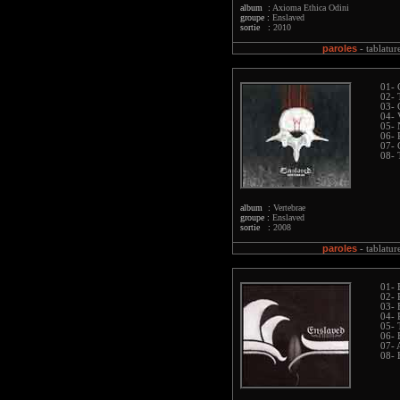
album :
Axioma Ethica Odini
groupe :
Enslaved
sortie :
2010
paroles
-
tablatur
01- 
02- 
03- 
04- 
05-
06- 
07- 
08- 
album :
Vertebrae
groupe :
Enslaved
sortie :
2008
paroles
-
tablatur
01- 
02- 
03- 
04- 
05- 
06- 
07- 
08- 