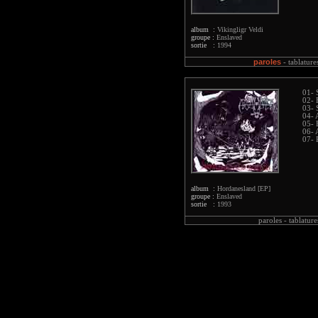
album :
Vikingligr Veldi
groupe :
Enslaved
sortie :
1994
paroles
-
tablature
01- 
02- 
03- 
04- 
05- 
06- 
07- 
album :
Hordanesland [EP]
groupe :
Enslaved
sortie :
1993
paroles -
tablature