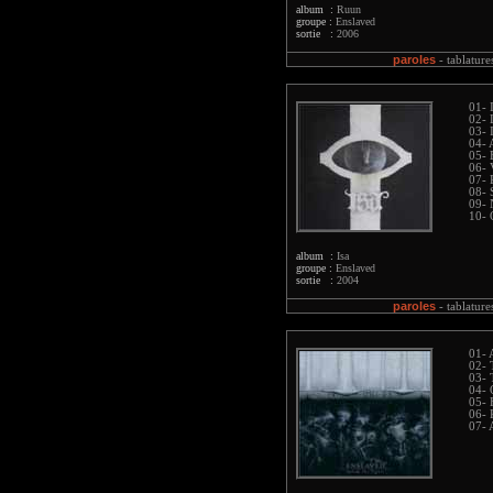
album :
Ruun
groupe :
Enslaved
sortie :
2006
paroles
-
tablature
01- 
02- 
03- 
04- 
05- 
06- 
07- 
08- 
09- 
10- 
album :
Isa
groupe :
Enslaved
sortie :
2004
paroles
-
tablature
01- 
02- 
03- 
04- 
05- 
06- 
07- 