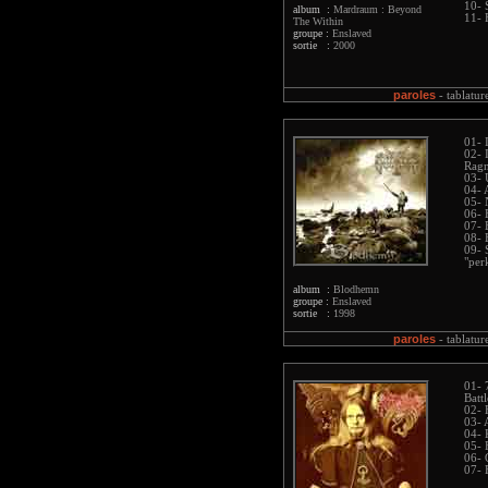
10- 
album :
Mardraum : Beyond
11- 
The Within
groupe :
Enslaved
sortie :
2000
paroles
-
tablatur
01- 
02- 
Ragn
03- 
04- 
05- 
06- 
07- 
08- 
09- 
"per
album :
Blodhemn
groupe :
Enslaved
sortie :
1998
paroles
-
tablatur
01- 
Batt
02- 
03- 
04- 
05- 
06- 
07- 