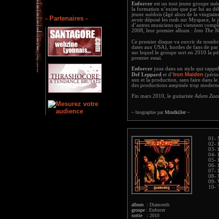
Enforcer
est un tout jeune groupe sué
la formation n’existe que par lui au dé
jeune suédois (âgé alors de la vingtain
- Partenaires -
avoir déposé les rush sur Myspace, le j
d’autres musiciens qui viennent complét
2008, leur premier album :
Into The N
Ce premier disque va ouvrir de nombr
dates aux USA), hordes de fans de par
sur lequel le groupe sort en 2010 la p
premier essai.
Enforcer
joue dans un style qui rappel
Iron Maiden
Def Leppard
et d’
(péri
son et la production, sans faire dans le
des productions aseptisée trop moderne)
Fin mars 2010, le guitariste
Adam Zaa
~ biographie par
Mindkiller
~
01- 
02- 
03- 
04- 
05- 
06- 
07- 
08- 
09- 
10- 
album :
Diamonds
groupe :
Enforcer
sortie :
2010