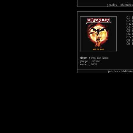
paroles -
tablatures
01- 
02- 
03- 
04- 
05- 
06- 
07- 
08- 
09- 
album :
Into The Night
groupe :
Enforcer
sortie :
2008
paroles -
tablature