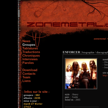
zonemetal
>
News
Groupes
Tablatures
Traductions
ENFORCER
|
biographie / discograph
Chroniques
Interviews
memb
- Olo
Paroles
- Tob
- Jon
Download
site o
Contacts
http
Team
Liens
- Infos sur le site -
style :
Heavy
groupes :
382
pays :
Suède
albums :
2235
formé en :
2005
mise à jour :
mardi 27 février
17h13 ...