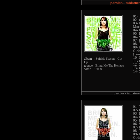
paroles
tablatur
-
01- 
02- 
03- 
Mor
04- 
05- 
06- 
07- 
08- 
09- 
Girl
(Ben
10- 
album :
Suicide Season - Cut
11- 
Up
12- 
groupe :
Bring Me The Horizon
13- 
sortie :
2009
14- 
paroles -
tablature
01-
02- 
03- 
04- 
05- 
06- 
07- 
08- 
09- 
Girl