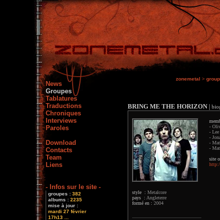
zonemetal
>
grou
News
Groupes
Tablatures
Traductions
BRING ME THE HORIZON
|
bio
Chroniques
Interviews
memb
- Oli
Paroles
- Lee
- Jon
Download
- Mat
- Mat
Contacts
Team
site o
Liens
http
- Infos sur le site -
style :
Metalcore
groupes :
382
pays :
Angleterre
albums :
2235
formé en :
2004
mise à jour :
mardi 27 février
17h13 ...