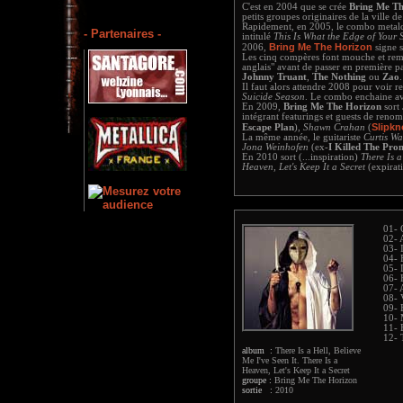
C'est en 2004 que se crée
Bring Me Th
petits groupes originaires de la ville d
Rapidement, en 2005, le combo metalc
- Partenaires -
intitulé
This Is What the Edge of Your
Bring Me The Horizon
2006,
signe 
Les cinq compères font mouche et remp
anglais" avant de passer en première pa
Johnny Truant
,
The Nothing
ou
Zao
.
Il faut alors attendre 2008 pour voir r
Suicide Season
. Le combo enchaine av
En 2009,
Bring Me The Horizon
sort
intégrant featurings et guests de renom
Slipkn
Escape Plan
),
Shawn Crahan
(
La même année, le guitariste
Curtis W
Jona Weinhofen
(ex-
I Killed The Pr
En 2010 sort (...inspiration)
There Is a
Heaven, Let's Keep It a Secret
(expirati
01- 
02- 
03- 
04- 
05- 
06- 
07- 
08- 
09- 
10- 
11- 
12- 
album :
There Is a Hell, Believe
Me I've Seen It. There Is a
Heaven, Let's Keep It a Secret
groupe :
Bring Me The Horizon
sortie :
2010