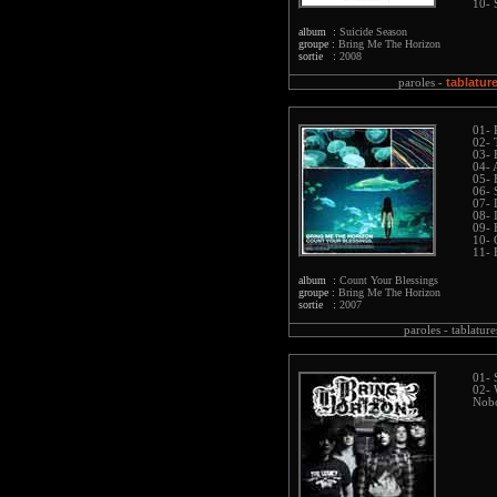
10- 
album :
Suicide Season
groupe :
Bring Me The Horizon
sortie :
2008
tablatur
paroles -
01- 
02- 
03- 
04- 
05- 
06- 
07- 
08- 
09- 
10- 
11- 
album :
Count Your Blessings
groupe :
Bring Me The Horizon
sortie :
2007
paroles -
tablature
01- 
02- 
Nob