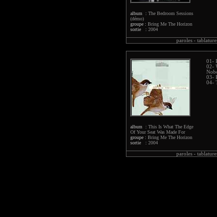
album :
The Bedroom Sessions
(démo)
groupe :
Bring Me The Horizon
sortie :
2004
paroles -
tablature
01- 
02- 
Nob
03- 
04- 
album :
This Is What The Edge
Of Your Seat Was Made For
groupe :
Bring Me The Horizon
sortie :
2004
paroles -
tablature