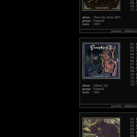
09- 
10- 
11- 
album :
Visor Om Slutet [EP]
groupe :
Finntroll
sortie :
2003
paroles -
tablature
01- 
02- 
03- 
04-
05- 
06- 
07- 
08- 
09-
10- 
11- 
12- 
13- 
album :
Jaktens Tid
groupe :
Finntroll
sortie :
2001
paroles -
tablature
01- 
02- 
03- 
04- 
05- 
06- 