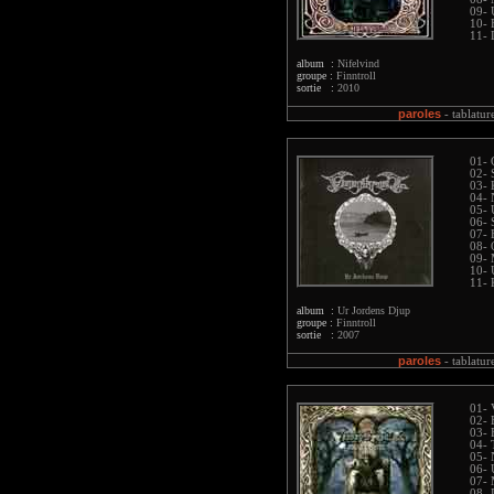
09- 
10- 
11- 
album :
Nifelvind
groupe :
Finntroll
sortie :
2010
paroles
-
tablatur
01- 
02- 
03- 
04-
05- 
06- 
07- 
08-
09- 
10- 
11- 
album :
Ur Jordens Djup
groupe :
Finntroll
sortie :
2007
paroles
-
tablatur
01- 
02- 
03- 
04- 
05- 
06-
07- 
08- 