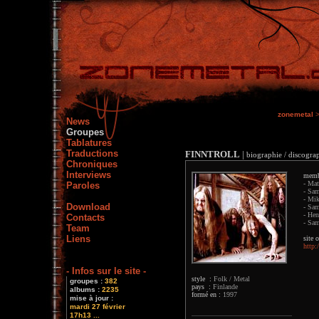
zonemetal
News
Groupes
Tablatures
Traductions
FINNTROLL
|
biographie / discograp
Chroniques
Interviews
memb
- Mat
Paroles
- Sam
- Mik
Download
- Sam
- Hen
Contacts
- Sam
Team
Liens
site o
http:
- Infos sur le site -
style :
Folk / Metal
groupes :
382
pays :
Finlande
albums :
2235
formé en :
1997
mise à jour :
mardi 27 février
17h13 ...