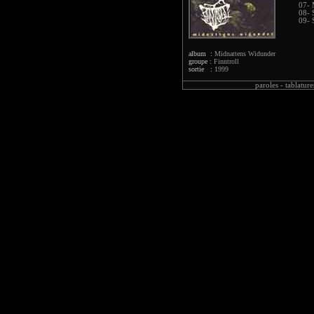
07- 
08- 
09- 
album :
Midnattens Widunder
groupe :
Finntroll
sortie :
1999
paroles -
tablature