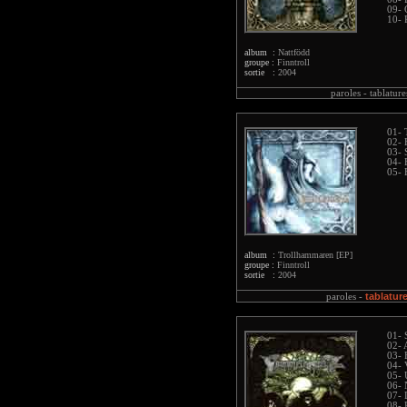
09- 
10- 
album :
Nattfödd
groupe :
Finntroll
sortie :
2004
paroles -
tablature
01- 
02-
03- 
04- 
05- 
album :
Trollhammaren [EP]
groupe :
Finntroll
sortie :
2004
tablatur
paroles -
01- 
02- 
03- 
04- 
05- 
06- N
07- 
08- 