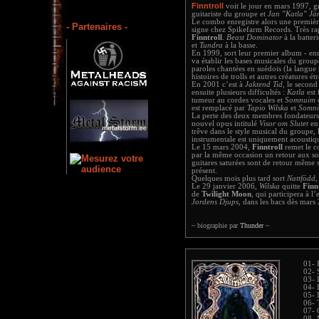
Finntroll
voit le jour en mars 1997, g
guitariste du groupe et
Jan "Katla" Jä
Le combo enregistre alors une premièr
- Partenaires -
signe chez Spikefarm Records. Très r
Finntroll
.
Beast Dominator
à la batter
et
Tundra
à la basse.
En 1999, sort leur premier album - en
va établir les bases musicales du group
paroles chantées en suédois (la langue
histoires de trolls et autres créatures ét
En 2001 c’est à
Jaktend Tid
, le second
ensuite plusieurs difficultés :
Katla
est 
tumeur au cordes vocales et
Somnuim
d
est remplacé par
Tapio Wilska
et
Somn
La perte des deux membres fondateurs
nouvel opus intitulé
Visor om Slutet
en
trêve dans le style musical du groupe, l
instrumentale est uniquement acoustiq
Le 15 mars 2004,
Finntroll
remet le c
par la même occasion un retour aux sou
guitares saturées sont de retour même si
présent.
Quelques mois plus tard sort
Nattfödd
,
Le 29 janvier 2006,
Wilska
quitte
Finn
de
Twilight Moon
, qui participera à 
Jordens Djups
, dans les bacs dès mars
~ biographie par
Thunder
~
01- 
02- 
03- 
04- 
05- 
06- 
07- 
08- 