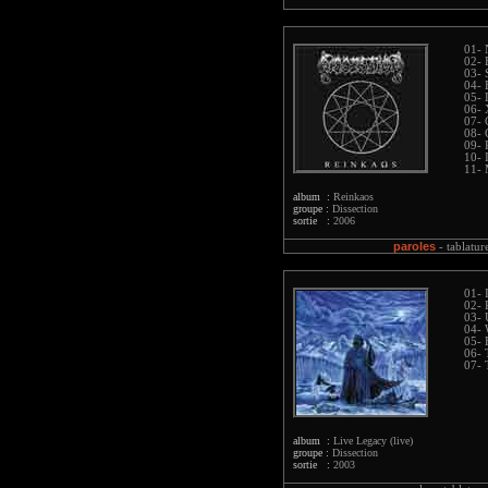
01- 
02- 
03- 
04- 
05- 
06- 
07- 
08- 
09- 
10- 
11- 
album :
Reinkaos
groupe :
Dissection
sortie :
2006
paroles
-
tablatur
01- 
02- 
03- 
04- 
05- 
06- 
07- 
album :
Live Legacy (live)
groupe :
Dissection
sortie :
2003