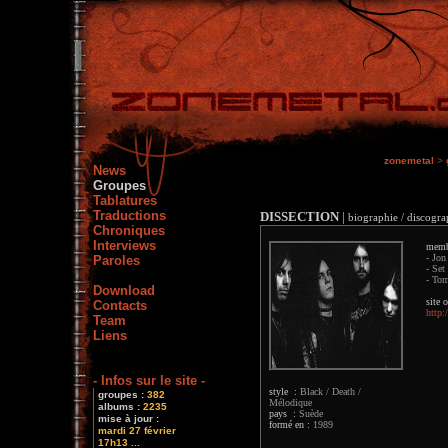
zonemetal
>
News
Groupes
Tablatures
Traductions
DISSECTION
|
biographie / discograp
Chroniques
Interviews
memb
- Jon
Paroles
- Set
- Tom
Download
site o
Contacts
http:
Team
Liens
- Infos sur le site -
style :
Black / Death /
groupes :
382
Mélodique
albums :
2235
pays :
Suède
mise à jour :
formé en :
1989
mardi 27 février
17h13 ...