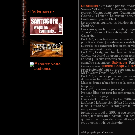
Dissection
a été fondé par
Jon Nödtv
Siren's Yell
en 1989. Ils se mettent à l
- Partenaires -
recruter
Mattias Johansson
(également
Ohman
à la batterie. La musique appa
Death metal que du Black.
Le groupe au complet, ils décident de
Prophecy
.
Deux ans après la formation du group
John Zwetsloot
et
Dissection
publie un
Obscurity
.
En 1992, ils sortent à nouveau une d
plus Black Metal (la galette sera ré-édi
rajoutées et donneront leur premier vé
John Zwetsloot
décide de partir et est
En 1995, ils signent chez Nuclear Blast
Ohman
est écarté du groupe et est re
Ils font plusieurs concerts en compagni
Satyricon
connaître d'avantage (
,
Dar
Dimmu Borgir
Crad
Darkness
avec
et
Peter Palmdahl
part du groupe sans ra
MCD
Where Dead Angels Lie
.
En 1997, on aurait pu croire que l'av
disant sous les ordres d'une secte - tu
Mais ce drame n'empêche pas la comp
temps après...
En 2003,
Jon
sort de prison (pour un 
Nuclear Blast (on peut les comprendre, 
intitulé
Live Legacy
.
Il sera définitivement libéré en 2004
Leclercq
à la basse,
Set Teitan
à la guit
le MCD
Maha Kali
. Ils enregistre le
européenne.
Reinkaos
sort début 2006 et
Jon
se tir
année, lors d'un rituel satanique (l'idé
quittée). Il explique dans une lettre qu'i
ses objectifs... Fin de l'histoire.
~ biographie par
Kreator
~