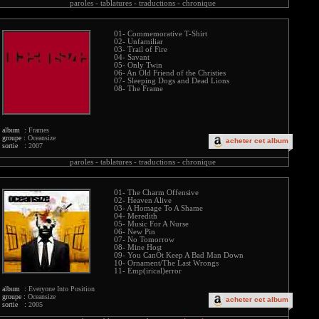
paroles -
tablatures -
traductions -
chronique
01- Commemorative T-Shirt
02- Unfamiliar
03- Trail of Fire
04- Savant
05- Only Twin
06- An Old Friend of the Christies
07- Sleeping Dogs and Dead Lions
08- The Frame
album :
Frames
groupe :
Oceansize
acheter cet album
sortie :
2007
paroles -
tablatures -
traductions -
chronique
01- The Charm Offensive
02- Heaven Alive
03- A Homage To A Shame
04- Meredith
05- Music For A Nurse
06- New Pin
07- No Tomorrow
08- Mine Host
09- You CanÕt Keep A Bad Man Down
10- Ornament/The Last Wrongs
11- Emp(irical)error
album :
Everyone Into Position
groupe :
Oceansize
acheter cet album
sortie :
2005