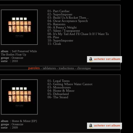
01- Part Cardiac
02- SuperImposer
03- Build Us A Rocket Then...
04- Oscar Acceptance Speech
05- Ransoms
06- A Penny's Weight
07- Silent / Transparent
08- It's My Tail And I'll Chase It If I Want To
09- Pine
10- SuperImposter
11- Cloak
album :
Self Preserved While
The Bodies Float Up
groupe :
Oceansize
acheter cet album
sortie :
2010
paroles
-
tablatures -
traductions -
chronique
01- Legal Teens
02- Getting Where Water Cannot
03- Monodrones
04- Home & Minor
05- Didnaeland
06- The Strand
album :
Home & Minor [EP]
groupe :
Oceansize
acheter cet album
sortie :
2009