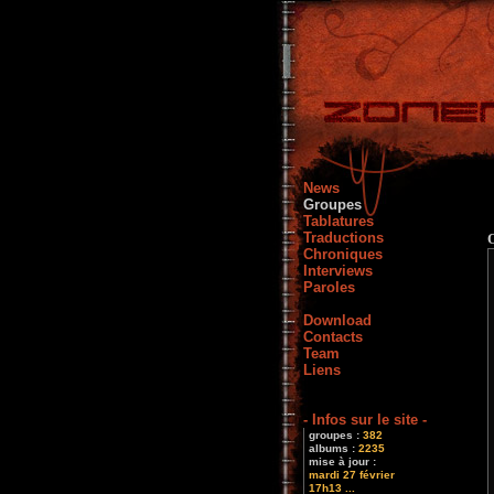
News
Groupes
Tablatures
Traductions
Chroniques
Interviews
Paroles
Download
Contacts
Team
Liens
- Infos sur le site -
groupes :
382
albums :
2235
mise à jour :
mardi 27 février
17h13 ...