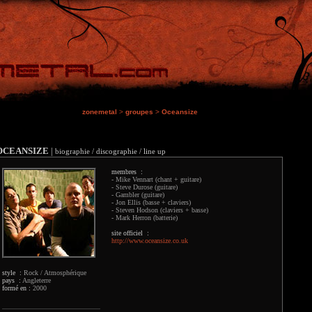
zonemetal
>
groupes
>
Oceansize
OCEANSIZE
|
biographie / discographie / line up
membres :
- Mike Vennart (chant + guitare)
- Steve Durose (guitare)
- Gambler (guitare)
- Jon Ellis (basse + claviers)
- Steven Hodson (claviers + basse)
- Mark Herron (batterie)
site officiel :
http://www.oceansize.co.uk
style :
Rock / Atmosphérique
pays :
Angleterre
formé en :
2000