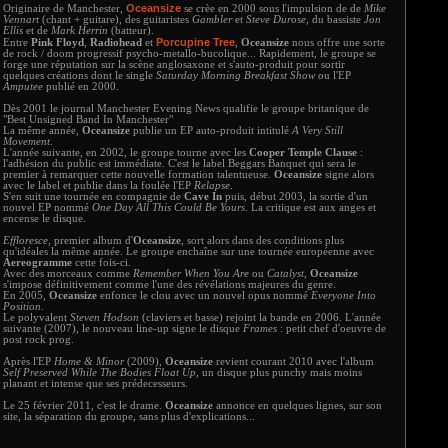
Oceansize
Originaire de Manchester,
se crèe en 2000 sous l'impulsion de de
Mike
Vennart
(chant + guitare), des guitaristes
Gambler
et
Steve Durose
, du bassiste
Jon
Ellis
et de
Mark Herrin
(batteur).
Porcupine Tree
Entre
Pink Floyd
,
Radiohead
et
,
Oceansize
nous offre une sorte
de rock / doom progressif psycho-metallo-bucolique... Rapidement, le groupe se
forge une réputation sur la scène anglosaxone et s'auto-produit pour sortir
quelques créations dont le single
Saturday Morning Breakfast Show
ou l'EP
Amputee
publié en 2000.
Dès 2001 le journal Manchester Evening News qualifie le groupe britanique de
"Best Unsigned Band In Manchester"
La même année,
Oceansize
publie un EP auto-produit intitulé
A Very Still
Movement
.
L'année suivante, en 2002, le groupe tourne avec les
Cooper Temple Clause
:
l'adhésion du public est immédiate. C'est le label Beggars Banquet qui sera le
premier à remarquer cette nouvelle formation talentueuse.
Oceansize
signe alors
avec le label et publie dans la foulée l'EP
Relapse
.
S'en suit une tournée en compagnie de
Cave In
puis, début 2003, la sortie d'un
nouvel EP nommé
One Day All This Could Be Yours
. La critique est aux anges et
encense le disque.
Effloresce
, premier album d'
Oceansize
, sort alors dans des conditions plus
qu'idéales la même année. Le groupe enchaîne sur une tournée européenne avec
Aereogramme
cette fois-ci.
Avec des morceaux comme
Remember When You Are
ou
Catalyst
,
Oceansize
s'impose définitivement comme l'une des révélations majeures du genre.
En 2005,
Oceansize
enfonce le clou avec un nouvel opus nommé
Everyone Into
Position
.
Le polyvalent
Steven Hodson
(claviers et basse) rejoint la bande en 2006. L'année
suivante (2007), le nouveau line-up signe le disque
Frames
: petit chef d'oeuvre de
post rock prog.
Après l'EP
Home & Minor
(2009),
Oceansize
revient courant 2010 avec l'album
Self Preserved While The Bodies Float Up
, un disque plus punchy mais moins
planant et intense que ses prédecesseurs.
Le 25 février 2011, c'est le drame.
Oceansize
annonce en quelques lignes, sur son
site, la séparation du groupe, sans plus d'explications...