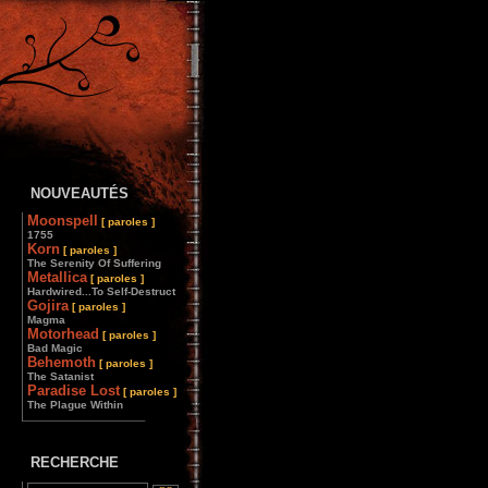
NOUVEAUTÉS
Moonspell
[ paroles ]
1755
Korn
[ paroles ]
The Serenity Of Suffering
Metallica
[ paroles ]
Hardwired...To Self-Destruct
Gojira
[ paroles ]
Magma
Motorhead
[ paroles ]
Bad Magic
Behemoth
[ paroles ]
The Satanist
Paradise Lost
[ paroles ]
The Plague Within
________________
RECHERCHE