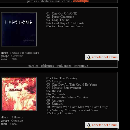
chronique
paroles -
tablatures -
traductions -
01- One Out Of nONE
02- Paper Champion
03- Drag The 'nal
04- Dead Dogs An' All Sorts
05- As Thew Smoke Clears
album :
Music For Nurses [EP]
groupe :
Oceansize
acheter cet album
sortie :
2004
paroles -
tablatures -
traductions -
chronique
01- I Am The Morning
02- Catalyst
03- One Day All This Could Be Yours
04- Massive Bereavement
05- Rinsed
06- You Wish
07- Remember Where You Are
08- Amputee
09- Unravel
10- Women Who Love Men Who Love Drugs
11- Saturday Morning Breakfast Show
12- Long Forgotten
album :
Effloresce
groupe :
Oceansize
sortie :
2003
acheter cet album