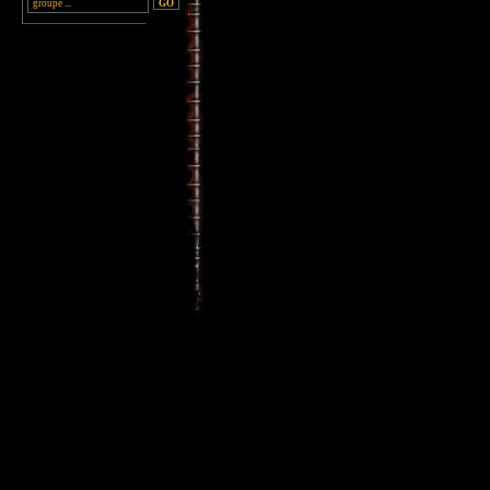
________________